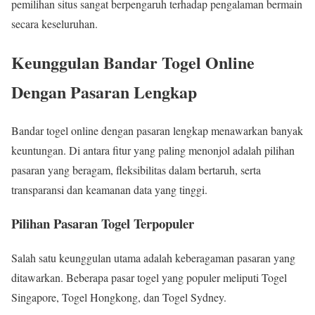
pemilihan situs sangat berpengaruh terhadap pengalaman bermain
secara keseluruhan.
Keunggulan Bandar Togel Online
Dengan Pasaran Lengkap
Bandar togel online dengan pasaran lengkap menawarkan banyak
keuntungan. Di antara fitur yang paling menonjol adalah pilihan
pasaran yang beragam, fleksibilitas dalam bertaruh, serta
transparansi dan keamanan data yang tinggi.
Pilihan Pasaran Togel Terpopuler
Salah satu keunggulan utama adalah keberagaman pasaran yang
ditawarkan. Beberapa pasar togel yang populer meliputi Togel
Singapore, Togel Hongkong, dan Togel Sydney.