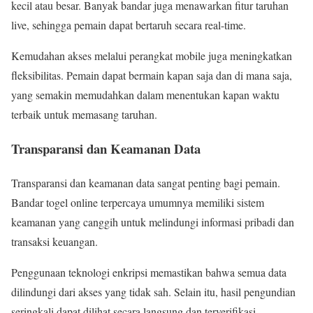
kecil atau besar. Banyak bandar juga menawarkan fitur taruhan
live, sehingga pemain dapat bertaruh secara real-time.
Kemudahan akses melalui perangkat mobile juga meningkatkan
fleksibilitas. Pemain dapat bermain kapan saja dan di mana saja,
yang semakin memudahkan dalam menentukan kapan waktu
terbaik untuk memasang taruhan.
Transparansi dan Keamanan Data
Transparansi dan keamanan data sangat penting bagi pemain.
Bandar togel online terpercaya umumnya memiliki sistem
keamanan yang canggih untuk melindungi informasi pribadi dan
transaksi keuangan.
Penggunaan teknologi enkripsi memastikan bahwa semua data
dilindungi dari akses yang tidak sah. Selain itu, hasil pengundian
seringkali dapat dilihat secara langsung dan terverifikasi.