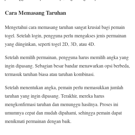
Cara Memasang Taruhan
Mengetahui cara memasang taruhan sangat krusial bagi pemain
togel. Setelah login, pengguna perlu mengakses jenis permainan
yang diinginkan, seperti togel 2D, 3D, atau 4D.
Setelah memilih permainan, pengguna harus memilih angka yang
ingin dipasang. Sebagian besar bandar menawarkan opsi berbeda,
termasuk taruhan biasa atau taruhan kombinasi.
Setelah menentukan angka, pemain perlu memasukkan jumlah
taruhan yang ingin dipasang. Terakhir, mereka harus
mengkonfirmasi taruhan dan menunggu hasilnya. Proses ini
umumnya cepat dan mudah dipahami, sehingga pemain dapat
menikmati permainan dengan baik.