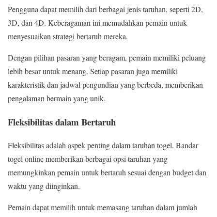
Pengguna dapat memilih dari berbagai jenis taruhan, seperti 2D,
3D, dan 4D. Keberagaman ini memudahkan pemain untuk
menyesuaikan strategi bertaruh mereka.
Dengan pilihan pasaran yang beragam, pemain memiliki peluang
lebih besar untuk menang. Setiap pasaran juga memiliki
karakteristik dan jadwal pengundian yang berbeda, memberikan
pengalaman bermain yang unik.
Fleksibilitas dalam Bertaruh
Fleksibilitas adalah aspek penting dalam taruhan togel. Bandar
togel online memberikan berbagai opsi taruhan yang
memungkinkan pemain untuk bertaruh sesuai dengan budget dan
waktu yang diinginkan.
Pemain dapat memilih untuk memasang taruhan dalam jumlah