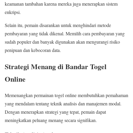
keamanan tambahan karena mereka juga menerapkan sistem
enkripsi.
Selain itu, pemain disarankan untuk menghindari metode
pembayaran yang tidak dikenal. Memilih cara pembayaran yang
sudah populer dan banyak digunakan akan mengurangi risiko
penipuan dan kebocoran data.
Strategi Menang di Bandar Togel
Online
Memenangkan permainan togel online membutuhkan pemahaman
yang mendalam tentang teknik analisis dan manajemen modal.
Dengan menerapkan strategi yang tepat, pemain dapat
meningkatkan peluang menang secara signifikan.