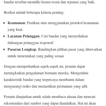
bandar tersebut memiliki lisensi resmi dan reputasi yang baik.
Berikut adalah beberapa kriteria penting:
Keamanan
: Pastikan situs menggunakan protokol keamanan
yang kuat.
Layanan Pelanggan
: Cari bandar yang menyediakan
dukungan pelanggan responsif.
Pasaran Lengkap
: Bandingkan pilihan pasar yang ditawarkan
untuk menemukan yang paling sesuai.
Dengan memperhatikan aspek-aspek ini, pemain dapat
meningkatkan pengalaman bermain mereka. Mengetahui
karakteristik bandar yang terpercaya membantu dalam
mengurangi risiko dan memastikan permainan yang adil.
Pemain dianjurkan untuk selalu membaca ulasan dan mencari
rekomendasi dari sumber yang dapat diandalkan. Hal ini akan