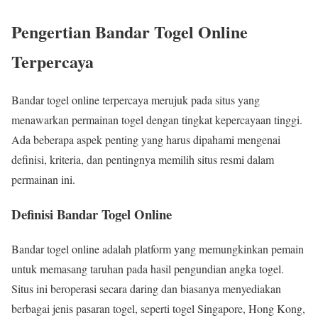
Pengertian Bandar Togel Online
Terpercaya
Bandar togel online terpercaya merujuk pada situs yang
menawarkan permainan togel dengan tingkat kepercayaan tinggi.
Ada beberapa aspek penting yang harus dipahami mengenai
definisi, kriteria, dan pentingnya memilih situs resmi dalam
permainan ini.
Definisi Bandar Togel Online
Bandar togel online adalah platform yang memungkinkan pemain
untuk memasang taruhan pada hasil pengundian angka togel.
Situs ini beroperasi secara daring dan biasanya menyediakan
berbagai jenis pasaran togel, seperti togel Singapore, Hong Kong,