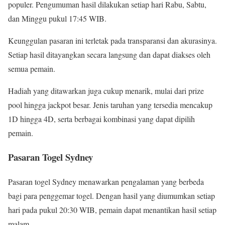
populer. Pengumuman hasil dilakukan setiap hari Rabu, Sabtu,
dan Minggu pukul 17:45 WIB.
Keunggulan pasaran ini terletak pada transparansi dan akurasinya.
Setiap hasil ditayangkan secara langsung dan dapat diakses oleh
semua pemain.
Hadiah yang ditawarkan juga cukup menarik, mulai dari prize
pool hingga jackpot besar. Jenis taruhan yang tersedia mencakup
1D hingga 4D, serta berbagai kombinasi yang dapat dipilih
pemain.
Pasaran Togel Sydney
Pasaran togel Sydney menawarkan pengalaman yang berbeda
bagi para penggemar togel. Dengan hasil yang diumumkan setiap
hari pada pukul 20:30 WIB, pemain dapat menantikan hasil setiap
malam.