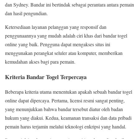
dan Sydney. Bandar ini bertindak sebagai perantara antara pemain
dan hasil pengundian.
Ketersediaan layanan pelanggan yang responsif dan
penggunaannya yang mudah adalah ciri khas dari bandar togel
online yang baik. Pengguna dapat mengakses situs ini
menggunakan perangkat seluler atau komputer, memberikan
kemudahan akses bagi para pemain.
Kriteria Bandar Togel Terpercaya
Beberapa kriteria utama menentukan apakah sebuah bandar togel
online dapat dipercaya. Pertama, licensi resmi sangat penting,
yang menunjukkan bahwa bandar tersebut diatur oleh badan
hukum yang diakui. Kedua, keamanan transaksi dan data pribadi
pemain harus terjamin melalui teknologi enkripsi yang handal.