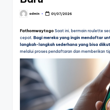
admin
01/07/2026
Posted
by
Fathomwaytogo
Saat ini, bermain roulette s
cepat.
Bagi mereka yang ingin mendaftar unt
langkah-langkah sederhana yang bisa diikuti
melalui proses pendaftaran dan memberikan t