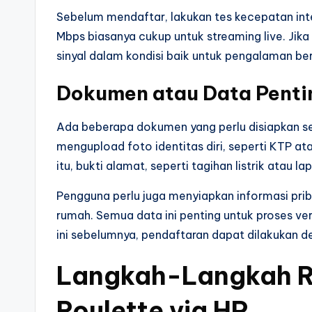
Sebelum mendaftar, lakukan tes kecepatan inte
Mbps biasanya cukup untuk streaming live. Jik
sinyal dalam kondisi baik untuk pengalaman ber
Dokumen atau Data Pentin
Ada beberapa dokumen yang perlu disiapkan s
mengupload foto identitas diri, seperti KTP atau
itu, bukti alamat, seperti tagihan listrik atau l
Pengguna perlu juga menyiapkan informasi priba
rumah. Semua data ini penting untuk proses v
ini sebelumnya, pendaftaran dapat dilakukan d
Langkah-Langkah Reg
Roulette via HP