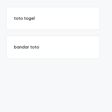
toto togel
bandar toto