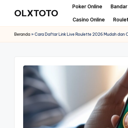
Poker Online
Bandar
OLXTOTO
Casino Online
Roule
Beranda
»
Cara Daftar Link Live Roulette 2026 Mudah dan 