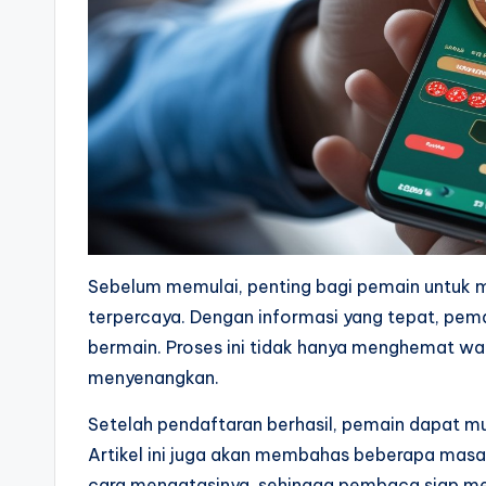
Sebelum memulai, penting bagi pemain untuk m
terpercaya. Dengan informasi yang tepat, pem
bermain. Proses ini tidak hanya menghemat w
menyenangkan.
Setelah pendaftaran berhasil, pemain dapat mu
Artikel ini juga akan membahas beberapa mas
cara mengatasinya, sehingga pembaca siap me