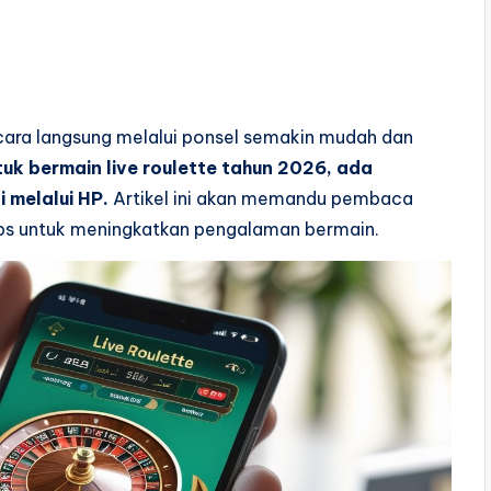
ecara langsung melalui ponsel semakin mudah dan
uk bermain live roulette tahun 2026, ada
 melalui HP.
Artikel ini akan memandu pembaca
ips untuk meningkatkan pengalaman bermain.