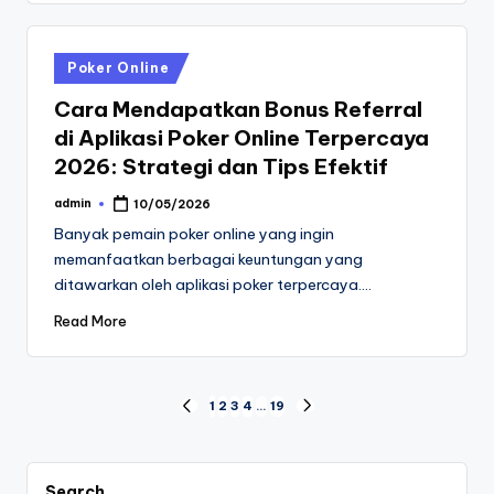
Posted
Poker Online
in
Cara Mendapatkan Bonus Referral
di Aplikasi Poker Online Terpercaya
2026: Strategi dan Tips Efektif
admin
10/05/2026
Posted
by
Banyak pemain poker online yang ingin
memanfaatkan berbagai keuntungan yang
ditawarkan oleh aplikasi poker terpercaya.…
Read More
Posts
1
2
3
4
…
19
PREVIOUS
NEXT
PAGE
PAGE
pagination
Search