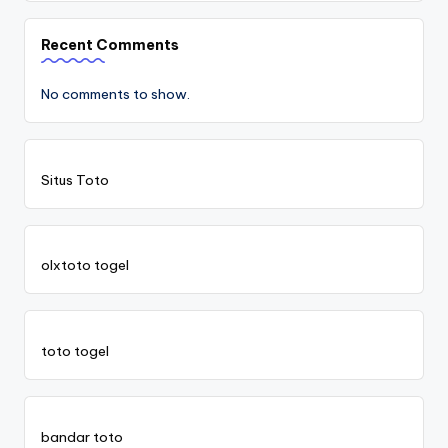
Recent Comments
No comments to show.
Situs Toto
olxtoto togel
toto togel
bandar toto