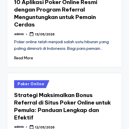
10 Aplikasi Poker Online Resmi
dengan Program Referral
Menguntungkan untuk Pemain
Cerdas
admin
13/05/2026
Posted
by
Poker online telah menjadi salah satu hiburan yang
paling diminati di Indonesia. Bagi para pemain…
Read More
Posted
Poker Online
in
Strategi Maksimalkan Bonus
Referral di Situs Poker Online untuk
Pemula: Panduan Lengkap dan
Efektif
admin
12/05/2026
Posted