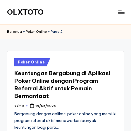
OLXTOTO
Beranda
»
Poker Online
»
Page 2
Posted
Poker Online
in
Keuntungan Bergabung di Aplikasi
Poker Online dengan Program
Referral Aktif untuk Pemain
Bermanfaat
admin
19/05/2026
Posted
by
Bergabung dengan aplikasi poker online yang memiliki
program referral aktif menawarkan banyak
keuntungan bagi para…