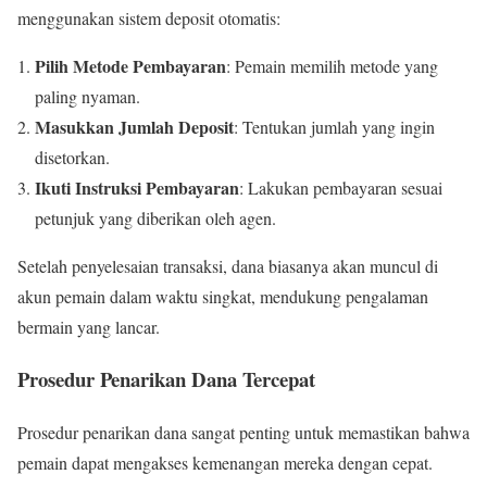
menggunakan sistem deposit otomatis:
Pilih Metode Pembayaran
: Pemain memilih metode yang
paling nyaman.
Masukkan Jumlah Deposit
: Tentukan jumlah yang ingin
disetorkan.
Ikuti Instruksi Pembayaran
: Lakukan pembayaran sesuai
petunjuk yang diberikan oleh agen.
Setelah penyelesaian transaksi, dana biasanya akan muncul di
akun pemain dalam waktu singkat, mendukung pengalaman
bermain yang lancar.
Prosedur Penarikan Dana Tercepat
Prosedur penarikan dana sangat penting untuk memastikan bahwa
pemain dapat mengakses kemenangan mereka dengan cepat.