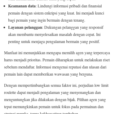
Keamanan data
: Lindungi informasi pribadi dan finansial
pemain dengan sistem enkripsi yang kuat. Ini menjadi kunci
bagi pemain yang ingin bermain dengan tenang.
Layanan pelanggan
: Dukungan pelanggan yang responsif
akan membantu menyelesaikan masalah dengan cepat. Ini
penting untuk menjaga pengalaman bermain yang positif.
Manfaat ini menunjukkan mengapa memilih agen yang terpercaya
harus menjadi prioritas. Pemain diharapkan untuk melakukan riset
sebelum mendaftar. Informasi mengenai reputasi dan ulasan dari
pemain lain dapat memberikan wawasan yang berguna.
Dengan mempertimbangkan semua faktor ini, perjudian low limit
roulette dapat menjadi pengalaman yang menyenangkan dan
menguntungkan jika dilakukan dengan bijak. Pilihan agen yang
tepat memungkinkan pemain untuk fokus pada permainan dan
strategi mereka, tanpa kekhawatiran tambahan.