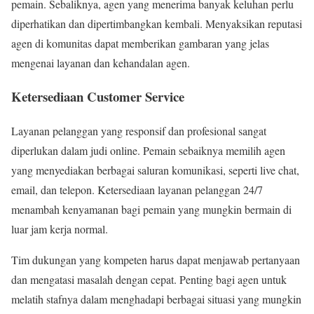
pemain. Sebaliknya, agen yang menerima banyak keluhan perlu
diperhatikan dan dipertimbangkan kembali. Menyaksikan reputasi
agen di komunitas dapat memberikan gambaran yang jelas
mengenai layanan dan kehandalan agen.
Ketersediaan Customer Service
Layanan pelanggan yang responsif dan profesional sangat
diperlukan dalam judi online. Pemain sebaiknya memilih agen
yang menyediakan berbagai saluran komunikasi, seperti live chat,
email, dan telepon. Ketersediaan layanan pelanggan 24/7
menambah kenyamanan bagi pemain yang mungkin bermain di
luar jam kerja normal.
Tim dukungan yang kompeten harus dapat menjawab pertanyaan
dan mengatasi masalah dengan cepat. Penting bagi agen untuk
melatih stafnya dalam menghadapi berbagai situasi yang mungkin