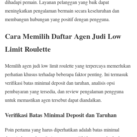
dihadapi pemain. Layanan pelanggan yang baik dapat
meningkatkan pengalaman bermain secara keseluruhan dan
membangun hubungan yang positif dengan pengguna.
Cara Memilih Daftar Agen Judi Low
Limit Roulette
Memilih agen judi low limit roulette yang terpercaya memerlukan
perhatian khusus terhadap beberapa faktor penting. Ini termasuk
verifikasi batas minimal deposit dan taruhan, analisis opsi
pembayaran yang tersedia, dan review pengalaman pengguna
untuk memastikan agen tersebut dapat diandalkan.
Verifikasi Batas Minimal Deposit dan Taruhan
Poin pertama yang harus diperhatikan adalah batas minimal