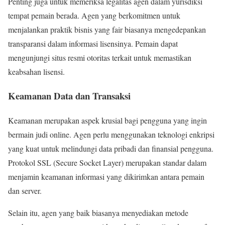
Penting juga untuk memeriksa legalitas agen dalam yurisdiksi
tempat pemain berada. Agen yang berkomitmen untuk
menjalankan praktik bisnis yang fair biasanya mengedepankan
transparansi dalam informasi lisensinya. Pemain dapat
mengunjungi situs resmi otoritas terkait untuk memastikan
keabsahan lisensi.
Keamanan Data dan Transaksi
Keamanan merupakan aspek krusial bagi pengguna yang ingin
bermain judi online. Agen perlu menggunakan teknologi enkripsi
yang kuat untuk melindungi data pribadi dan finansial pengguna.
Protokol SSL (Secure Socket Layer) merupakan standar dalam
menjamin keamanan informasi yang dikirimkan antara pemain
dan server.
Selain itu, agen yang baik biasanya menyediakan metode