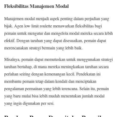
Fleksibilitas Manajemen Modal
Manajemen modal menjadi aspek penting dalam perjudian yang
bijak. Agen low limit roulette menawarkan fleksibilitas bagi
pemain untuk mengatur dan mengelola modal mereka secara lebih
efektif. Dengan taruhan yang dapat disesuaikan, pemain dapat
merencanakan strategi bermain yang lebih baik.
Misalnya, pemain dapat memutuskan untuk menggunakan strategi
taruhan bertahap, di mana mereka meningkatkan taruhan secara
perlahan seiring dengan kemenangan kecil. Pendekatan ini
membantu pemain tetap dalam kendali dan menciptakan
pengalaman permainan yang lebih terencana. Selain itu, pemain
yang baru mulai bisa lebih mudah menentukan jumlah modal
yang ingin digunakan per sesi.