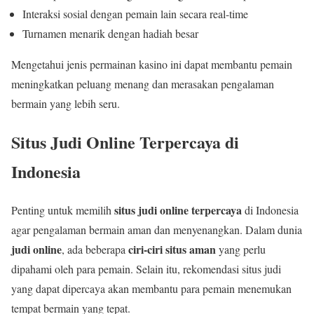
Interaksi sosial dengan pemain lain secara real-time
Turnamen menarik dengan hadiah besar
Mengetahui jenis permainan kasino ini dapat membantu pemain
meningkatkan peluang menang dan merasakan pengalaman
bermain yang lebih seru.
Situs Judi Online Terpercaya di
Indonesia
situs judi online terpercaya
Penting untuk memilih
di Indonesia
agar pengalaman bermain aman dan menyenangkan. Dalam dunia
judi online
ciri-ciri situs aman
, ada beberapa
yang perlu
dipahami oleh para pemain. Selain itu, rekomendasi situs judi
yang dapat dipercaya akan membantu para pemain menemukan
tempat bermain yang tepat.