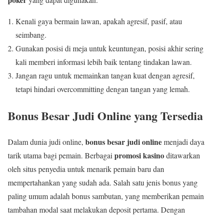
Kenali gaya bermain lawan, apakah agresif, pasif, atau
seimbang.
Gunakan posisi di meja untuk keuntungan, posisi akhir sering
kali memberi informasi lebih baik tentang tindakan lawan.
Jangan ragu untuk memainkan tangan kuat dengan agresif,
tetapi hindari overcommitting dengan tangan yang lemah.
Bonus Besar Judi Online yang Tersedia
bonus besar judi online
Dalam dunia judi online,
menjadi daya
promosi kasino
tarik utama bagi pemain. Berbagai
ditawarkan
oleh situs penyedia untuk menarik pemain baru dan
mempertahankan yang sudah ada. Salah satu jenis bonus yang
paling umum adalah bonus sambutan, yang memberikan pemain
tambahan modal saat melakukan deposit pertama. Dengan