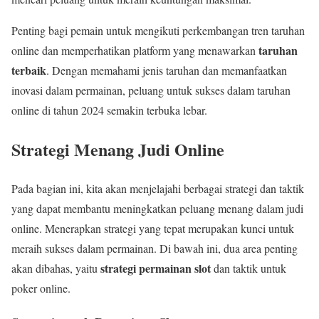
Penting bagi pemain untuk mengikuti perkembangan tren taruhan
taruhan
online dan memperhatikan platform yang menawarkan
terbaik
. Dengan memahami jenis taruhan dan memanfaatkan
inovasi dalam permainan, peluang untuk sukses dalam taruhan
online di tahun 2024 semakin terbuka lebar.
Strategi Menang Judi Online
Pada bagian ini, kita akan menjelajahi berbagai strategi dan taktik
yang dapat membantu meningkatkan peluang menang dalam judi
online. Menerapkan strategi yang tepat merupakan kunci untuk
meraih sukses dalam permainan. Di bawah ini, dua area penting
strategi permainan slot
akan dibahas, yaitu
dan taktik untuk
poker online.