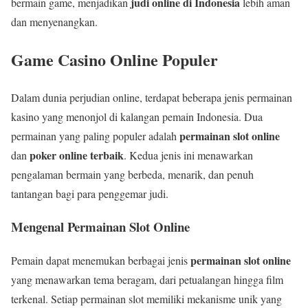
judi online di Indonesia
bermain game, menjadikan
lebih aman
dan menyenangkan.
Game Casino Online Populer
Dalam dunia perjudian online, terdapat beberapa jenis permainan
kasino yang menonjol di kalangan pemain Indonesia. Dua
permainan slot online
permainan yang paling populer adalah
poker online terbaik
dan
. Kedua jenis ini menawarkan
pengalaman bermain yang berbeda, menarik, dan penuh
tantangan bagi para penggemar judi.
Mengenal Permainan Slot Online
permainan slot online
Pemain dapat menemukan berbagai jenis
yang menawarkan tema beragam, dari petualangan hingga film
terkenal. Setiap permainan slot memiliki mekanisme unik yang