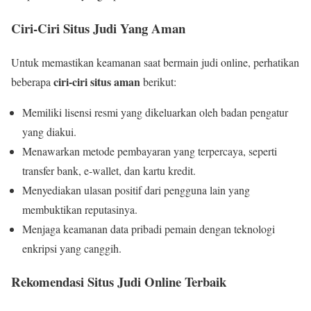
Ciri-Ciri Situs Judi Yang Aman
Untuk memastikan keamanan saat bermain judi online, perhatikan
ciri-ciri situs aman
beberapa
berikut:
Memiliki lisensi resmi yang dikeluarkan oleh badan pengatur
yang diakui.
Menawarkan metode pembayaran yang terpercaya, seperti
transfer bank, e-wallet, dan kartu kredit.
Menyediakan ulasan positif dari pengguna lain yang
membuktikan reputasinya.
Menjaga keamanan data pribadi pemain dengan teknologi
enkripsi yang canggih.
Rekomendasi Situs Judi Online Terbaik