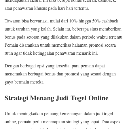
atau penawaran khusus pada hari-hari tertentu.
Tawaran bisa bervariasi, mulai dari 10% hingga 50% cashback
untuk taruhan yang kalah. Selain itu, beberapa situs memberikan
bonus pada setoran yang dilakukan dalam periode waktu tertentu.
Pemain disarankan untuk memeriksa halaman promosi secara
rutin agar tidak ketinggalan penawaran menarik ini.
Dengan berbagai opsi yang tersedia, para pemain dapat
menemukan berbagai bonus dan promosi yang sesuai dengan
gaya bermain mereka.
Strategi Menang Judi Togel Online
Untuk meningkatkan peluang kemenangan dalam judi togel
online, pemain perlu menerapkan strategi yang tepat. Dua aspek