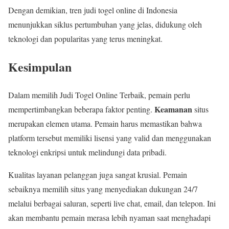
Dengan demikian, tren judi togel online di Indonesia
menunjukkan siklus pertumbuhan yang jelas, didukung oleh
teknologi dan popularitas yang terus meningkat.
Kesimpulan
Dalam memilih Judi Togel Online Terbaik, pemain perlu
Keamanan
mempertimbangkan beberapa faktor penting.
situs
merupakan elemen utama. Pemain harus memastikan bahwa
platform tersebut memiliki lisensi yang valid dan menggunakan
teknologi enkripsi untuk melindungi data pribadi.
Kualitas layanan pelanggan juga sangat krusial. Pemain
sebaiknya memilih situs yang menyediakan dukungan 24/7
melalui berbagai saluran, seperti live chat, email, dan telepon. Ini
akan membantu pemain merasa lebih nyaman saat menghadapi