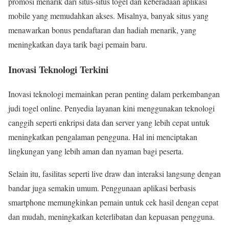
promosi menarik dari situs-situs togel dan keberadaan aplikasi
mobile yang memudahkan akses. Misalnya, banyak situs yang
menawarkan bonus pendaftaran dan hadiah menarik, yang
meningkatkan daya tarik bagi pemain baru.
Inovasi Teknologi Terkini
Inovasi teknologi memainkan peran penting dalam perkembangan
judi togel online. Penyedia layanan kini menggunakan teknologi
canggih seperti enkripsi data dan server yang lebih cepat untuk
meningkatkan pengalaman pengguna. Hal ini menciptakan
lingkungan yang lebih aman dan nyaman bagi peserta.
Selain itu, fasilitas seperti live draw dan interaksi langsung dengan
bandar juga semakin umum. Penggunaan aplikasi berbasis
smartphone memungkinkan pemain untuk cek hasil dengan cepat
dan mudah, meningkatkan keterlibatan dan kepuasan pengguna.