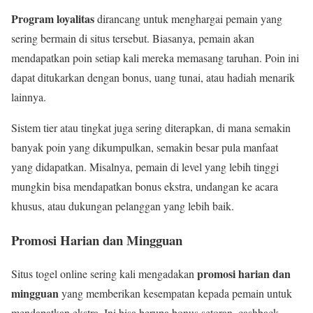
Program loyalitas
dirancang untuk menghargai pemain yang
sering bermain di situs tersebut. Biasanya, pemain akan
mendapatkan poin setiap kali mereka memasang taruhan. Poin ini
dapat ditukarkan dengan bonus, uang tunai, atau hadiah menarik
lainnya.
Sistem tier atau tingkat juga sering diterapkan, di mana semakin
banyak poin yang dikumpulkan, semakin besar pula manfaat
yang didapatkan. Misalnya, pemain di level yang lebih tinggi
mungkin bisa mendapatkan bonus ekstra, undangan ke acara
khusus, atau dukungan pelanggan yang lebih baik.
Promosi Harian dan Mingguan
promosi harian dan
Situs togel online sering kali mengadakan
mingguan
yang memberikan kesempatan kepada pemain untuk
mendapatkan ekstra. Ini bisa berupa bonus setoran, cashback,