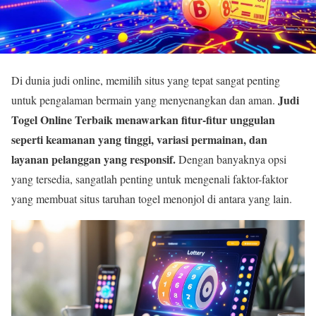
Di dunia judi online, memilih situs yang tepat sangat penting
Judi
untuk pengalaman bermain yang menyenangkan dan aman.
Togel Online Terbaik menawarkan fitur-fitur unggulan
seperti keamanan yang tinggi, variasi permainan, dan
layanan pelanggan yang responsif.
Dengan banyaknya opsi
yang tersedia, sangatlah penting untuk mengenali faktor-faktor
yang membuat situs taruhan togel menonjol di antara yang lain.