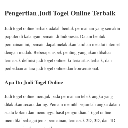
Pengertian Judi Togel Online Terbaik
Judi togel online terbaik adalah bentuk permainan yang semakin
populer di kalangan pemain di Indonesia. Dalam bentuk
permainan ini, pemain dapat melakukan taruhan melalui internet
dengan mudah. Beberapa aspek penting yang akan dibahas
termasuk definisi judi togel online, kriteria situs terbaik, dan
perbedaan antara judi togel online dan konvensional.
Apa Itu Judi Togel Online
Judi togel online merujuk pada permainan tebak angka yang
dilakukan secara daring. Pemain memilih sejumlah angka dalam
suatu kolom dan menunggu hasil pengundian. Togel online
memiliki berbagai jenis permainan, termasuk 2D, 3D, dan 4D,