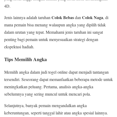
4D.
Colok Bebas
Colok Naga
Jenis lainnya adalah taruhan
dan
, di
mana pemain bisa menang walaupun angka yang dipilih tidak
dalam urutan yang tepat. Memahami jenis taruhan ini sangat
penting bagi pemain untuk menyesuaikan strategi dengan
ekspektasi hadiah.
Tips Memilih Angka
Memilih angka dalam judi togel online dapat menjadi tantangan
tersendiri. Seseorang dapat memanfaatkan beberapa metode untuk
meningkatkan peluang. Pertama, analisis angka-angka
sebelumnya yang sering muncul untuk mencari pola.
Selanjutnya, banyak pemain mengandalkan angka
keberuntungan, seperti tanggal lahir atau angka spesial lainnya.