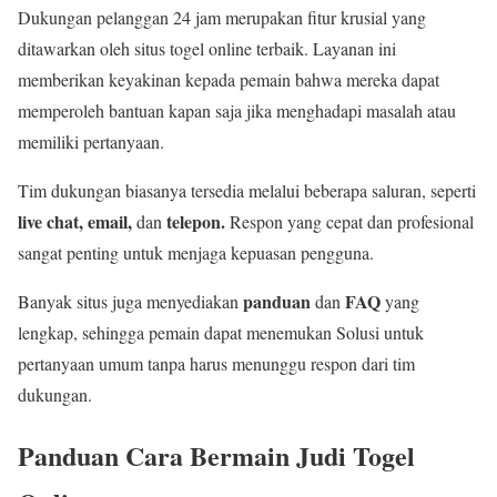
Dukungan pelanggan 24 jam merupakan fitur krusial yang
ditawarkan oleh situs togel online terbaik. Layanan ini
memberikan keyakinan kepada pemain bahwa mereka dapat
memperoleh bantuan kapan saja jika menghadapi masalah atau
memiliki pertanyaan.
Tim dukungan biasanya tersedia melalui beberapa saluran, seperti
live chat, email,
telepon.
dan
Respon yang cepat dan profesional
sangat penting untuk menjaga kepuasan pengguna.
panduan
FAQ
Banyak situs juga menyediakan
dan
yang
lengkap, sehingga pemain dapat menemukan Solusi untuk
pertanyaan umum tanpa harus menunggu respon dari tim
dukungan.
Panduan Cara Bermain Judi Togel