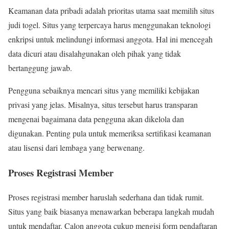
Keamanan data pribadi adalah prioritas utama saat memilih situs
judi togel. Situs yang terpercaya harus menggunakan teknologi
enkripsi untuk melindungi informasi anggota. Hal ini mencegah
data dicuri atau disalahgunakan oleh pihak yang tidak
bertanggung jawab.
Pengguna sebaiknya mencari situs yang memiliki kebijakan
privasi yang jelas. Misalnya, situs tersebut harus transparan
mengenai bagaimana data pengguna akan dikelola dan
digunakan. Penting pula untuk memeriksa sertifikasi keamanan
atau lisensi dari lembaga yang berwenang.
Proses Registrasi Member
Proses registrasi member haruslah sederhana dan tidak rumit.
Situs yang baik biasanya menawarkan beberapa langkah mudah
untuk mendaftar. Calon anggota cukup mengisi form pendaftaran