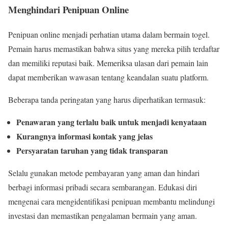
Menghindari Penipuan Online
Penipuan online menjadi perhatian utama dalam bermain togel.
Pemain harus memastikan bahwa situs yang mereka pilih terdaftar
dan memiliki reputasi baik. Memeriksa ulasan dari pemain lain
dapat memberikan wawasan tentang keandalan suatu platform.
Beberapa tanda peringatan yang harus diperhatikan termasuk:
Penawaran yang terlalu baik untuk menjadi kenyataan
Kurangnya informasi kontak yang jelas
Persyaratan taruhan yang tidak transparan
Selalu gunakan metode pembayaran yang aman dan hindari
berbagi informasi pribadi secara sembarangan. Edukasi diri
mengenai cara mengidentifikasi penipuan membantu melindungi
investasi dan memastikan pengalaman bermain yang aman.