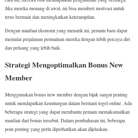
Jika mereka menang di awal, ini bisa memberi motivasi untuk
terus bermain dan meningkatkan keterampilan.
Dengan manfaat ekonomi yang menarik ini, pemain baru dapat
memulai perjalanan permainan mereka dengan lebih percaya diri
dan peluang yang lebih baik.
Strategi Mengoptimalkan Bonus New
Member
Menggunakan bonus new member dengan bijak sangat penting
untuk mendapatkan keuntungan dalam bermain togel online. Ada
beberapa strategi yang dapat membantu pemain memaksimalkan
manfaat dari bonus tersebut. Dalam pembahasan ini, beberapa
poin penting yang perlu diperhatikan akan dijelaskan.