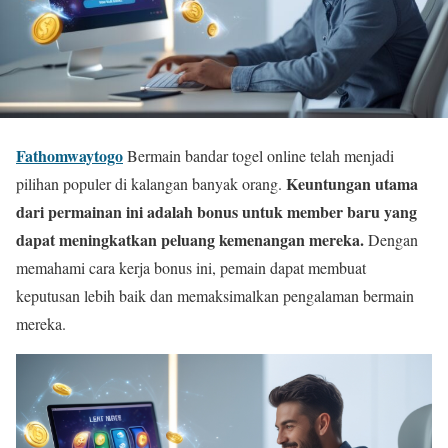
Fathomwaytogo
Bermain bandar togel online telah menjadi
Keuntungan utama
pilihan populer di kalangan banyak orang.
dari permainan ini adalah bonus untuk member baru yang
dapat meningkatkan peluang kemenangan mereka.
Dengan
memahami cara kerja bonus ini, pemain dapat membuat
keputusan lebih baik dan memaksimalkan pengalaman bermain
mereka.