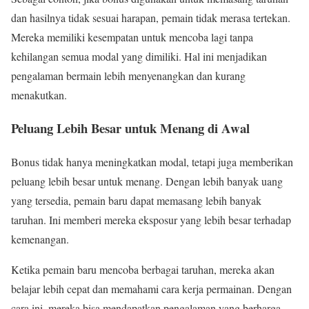
dan hasilnya tidak sesuai harapan, pemain tidak merasa tertekan.
Mereka memiliki kesempatan untuk mencoba lagi tanpa
kehilangan semua modal yang dimiliki. Hal ini menjadikan
pengalaman bermain lebih menyenangkan dan kurang
menakutkan.
Peluang Lebih Besar untuk Menang di Awal
Bonus tidak hanya meningkatkan modal, tetapi juga memberikan
peluang lebih besar untuk menang. Dengan lebih banyak uang
yang tersedia, pemain baru dapat memasang lebih banyak
taruhan. Ini memberi mereka eksposur yang lebih besar terhadap
kemenangan.
Ketika pemain baru mencoba berbagai taruhan, mereka akan
belajar lebih cepat dan memahami cara kerja permainan. Dengan
cara ini, mereka bisa mendapatkan pengalaman yang berharga.