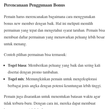
Perencanaan Penggunaan Bonus
Pemain harus merencanakan bagaimana cara menggunakan
bonus new member dengan baik. Hal ini meliputi memilih
permainan yang tepat dan mengetahui syarat taruhan. Pemain bisa
membuat daftar permainan yang menawarkan peluang lebih besar
untuk menang.
Contoh pilihan permainan bisa termasuk:
Togel biasa
: Memberikan peluang yang baik dan sering kali
disertai dengan promo tambahan.
Togel mix
: Memungkinkan pemain untuk mengeksplorasi
berbagai jenis angka dengan potensi keuntungan lebih tinggi.
Pemain juga disarankan untuk menentukan batasan waktu agar
tidak terburu-buru. Dengan cara ini, mereka dapat membuat