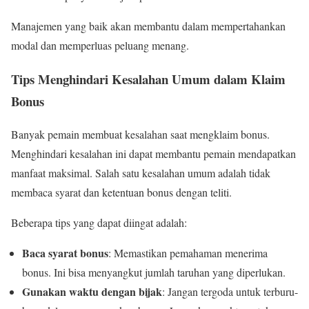
Manajemen yang baik akan membantu dalam mempertahankan
modal dan memperluas peluang menang.
Tips Menghindari Kesalahan Umum dalam Klaim
Bonus
Banyak pemain membuat kesalahan saat mengklaim bonus.
Menghindari kesalahan ini dapat membantu pemain mendapatkan
manfaat maksimal. Salah satu kesalahan umum adalah tidak
membaca syarat dan ketentuan bonus dengan teliti.
Beberapa tips yang dapat diingat adalah:
Baca syarat bonus
: Memastikan pemahaman menerima
bonus. Ini bisa menyangkut jumlah taruhan yang diperlukan.
Gunakan waktu dengan bijak
: Jangan tergoda untuk terburu-