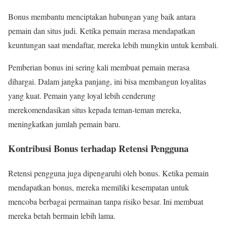
Bonus membantu menciptakan hubungan yang baik antara
pemain dan situs judi. Ketika pemain merasa mendapatkan
keuntungan saat mendaftar, mereka lebih mungkin untuk kembali.
Pemberian bonus ini sering kali membuat pemain merasa
dihargai. Dalam jangka panjang, ini bisa membangun loyalitas
yang kuat. Pemain yang loyal lebih cenderung
merekomendasikan situs kepada teman-teman mereka,
meningkatkan jumlah pemain baru.
Kontribusi Bonus terhadap Retensi Pengguna
Retensi pengguna juga dipengaruhi oleh bonus. Ketika pemain
mendapatkan bonus, mereka memiliki kesempatan untuk
mencoba berbagai permainan tanpa risiko besar. Ini membuat
mereka betah bermain lebih lama.