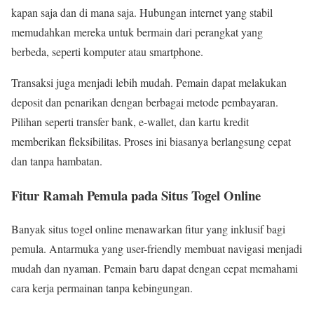
kapan saja dan di mana saja. Hubungan internet yang stabil
memudahkan mereka untuk bermain dari perangkat yang
berbeda, seperti komputer atau smartphone.
Transaksi juga menjadi lebih mudah. Pemain dapat melakukan
deposit dan penarikan dengan berbagai metode pembayaran.
Pilihan seperti transfer bank, e-wallet, dan kartu kredit
memberikan fleksibilitas. Proses ini biasanya berlangsung cepat
dan tanpa hambatan.
Fitur Ramah Pemula pada Situs Togel Online
Banyak situs togel online menawarkan fitur yang inklusif bagi
pemula. Antarmuka yang user-friendly membuat navigasi menjadi
mudah dan nyaman. Pemain baru dapat dengan cepat memahami
cara kerja permainan tanpa kebingungan.