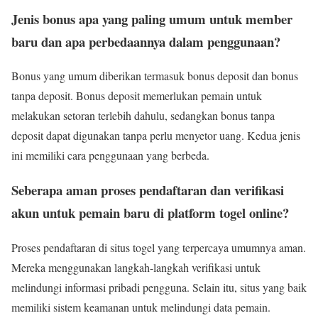
Jenis bonus apa yang paling umum untuk member
baru dan apa perbedaannya dalam penggunaan?
Bonus yang umum diberikan termasuk bonus deposit dan bonus
tanpa deposit. Bonus deposit memerlukan pemain untuk
melakukan setoran terlebih dahulu, sedangkan bonus tanpa
deposit dapat digunakan tanpa perlu menyetor uang. Kedua jenis
ini memiliki cara penggunaan yang berbeda.
Seberapa aman proses pendaftaran dan verifikasi
akun untuk pemain baru di platform togel online?
Proses pendaftaran di situs togel yang terpercaya umumnya aman.
Mereka menggunakan langkah-langkah verifikasi untuk
melindungi informasi pribadi pengguna. Selain itu, situs yang baik
memiliki sistem keamanan untuk melindungi data pemain.