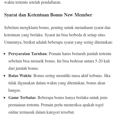
waktu tertentu setelah pendaftaran.
Syarat dan Ketentuan Bonus New Member
Sebelum mengklaim bonus, penting untuk memahami syarat dan
ketentuan yang berlaku. Syarat ini bisa berbeda di setiap situs.
Umumnya, berikut adalah beberapa syarat yang sering ditemukan:
Persyaratan Taruhan
: Pemain harus bertaruh jumlah tertentu
sebelum bisa menarik bonus. Ini bisa berkisar antara 5-20 kali
dari jumlah bonus.
Batas Waktu
: Bonus sering memiliki masa aktif terbatas. Jika
tidak digunakan dalam waktu yang ditentukan, bonus akan
hangus.
Game Terbatas
: Beberapa bonus hanya berlaku untuk jenis
permainan tertentu. Pemain perlu memeriksa apakah togel
online termasuk dalam kategori tersebut.