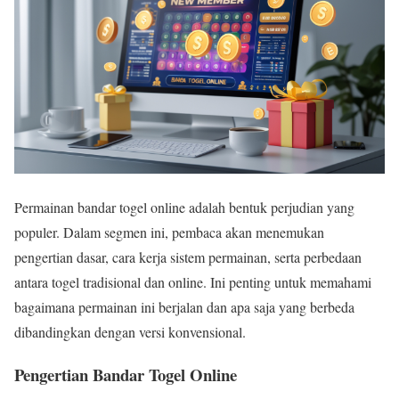
Permainan bandar togel online adalah bentuk perjudian yang
populer. Dalam segmen ini, pembaca akan menemukan
pengertian dasar, cara kerja sistem permainan, serta perbedaan
antara togel tradisional dan online. Ini penting untuk memahami
bagaimana permainan ini berjalan dan apa saja yang berbeda
dibandingkan dengan versi konvensional.
Pengertian Bandar Togel Online