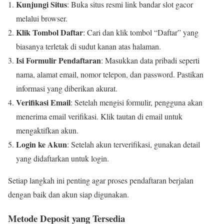
Kunjungi Situs
: Buka situs resmi link bandar slot gacor
melalui browser.
Klik Tombol Daftar
: Cari dan klik tombol “Daftar” yang
biasanya terletak di sudut kanan atas halaman.
Isi Formulir Pendaftaran
: Masukkan data pribadi seperti
nama, alamat email, nomor telepon, dan password. Pastikan
informasi yang diberikan akurat.
Verifikasi Email
: Setelah mengisi formulir, pengguna akan
menerima email verifikasi. Klik tautan di email untuk
mengaktifkan akun.
Login ke Akun
: Setelah akun terverifikasi, gunakan detail
yang didaftarkan untuk login.
Setiap langkah ini penting agar proses pendaftaran berjalan
dengan baik dan akun siap digunakan.
Metode Deposit yang Tersedia