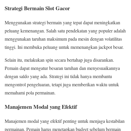
Strategi Bermain Slot Gacor
Menggunakan strategi bermain yang tepat dapat meningkatkan
peluang kemenangan. Salah satu pendekatan yang populer adalah
menggunakan taruhan maksimum pada mesin dengan volatilitas
tinggi. Ini membuka peluang untuk memenangkan jackpot besar.
Selain itu, melakukan spin secara bertahap juga disarankan.
Pemain dapat mengatur besaran taruhan dan menyesuaikannya
dengan saldo yang ada. Strategi ini tidak hanya membantu
mengontrol pengeluaran, tetapi juga memberikan waktu untuk
memahami pola permainan.
Manajemen Modal yang Efektif
Manajemen modal yang efektif penting untuk menjaga kestabilan
permainan. Pemain harus menetapkan budget sebelum bermain