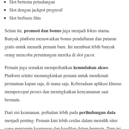
Slot bertema petualangan
Slot dengan jackpot progresif
Slot berbasis film
promosi dan bonus
Selain itu,
juga menjadi fokus utama.
Banyak platform menawarkan bonus pendaftaran dan putaran
gratis untuk menarik pemain baru. Ini membuat lebih banyak
orang mencoba peruntungan mereka di slot gacor.
kemudahan akses
Pemain juga semakin memperhatikan
.
Platform seluler memungkinkan pemain untuk menikmati
permainan kapan saja, di mana saja. Keberadaan aplikasi khusus
mempercepat proses dan meningkatkan kenyamanan saat
bermain.
perlindungan data
Dari sisi keamanan, perhatian lebih pada
menjadi penting. Pemain kini lebih cerdas dalam memilih situs
yang menjamin keamanan dan keadilan dalam bermain. Tren ini