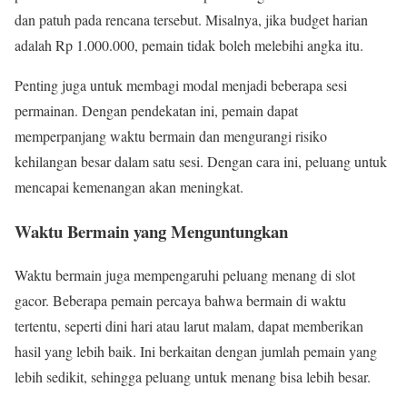
dan patuh pada rencana tersebut. Misalnya, jika budget harian
adalah Rp 1.000.000, pemain tidak boleh melebihi angka itu.
Penting juga untuk membagi modal menjadi beberapa sesi
permainan. Dengan pendekatan ini, pemain dapat
memperpanjang waktu bermain dan mengurangi risiko
kehilangan besar dalam satu sesi. Dengan cara ini, peluang untuk
mencapai kemenangan akan meningkat.
Waktu Bermain yang Menguntungkan
Waktu bermain juga mempengaruhi peluang menang di slot
gacor. Beberapa pemain percaya bahwa bermain di waktu
tertentu, seperti dini hari atau larut malam, dapat memberikan
hasil yang lebih baik. Ini berkaitan dengan jumlah pemain yang
lebih sedikit, sehingga peluang untuk menang bisa lebih besar.