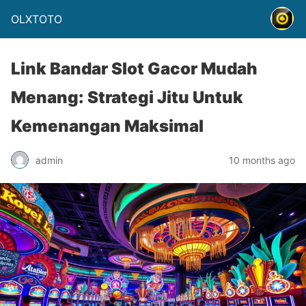
OLXTOTO
Link Bandar Slot Gacor Mudah
Menang: Strategi Jitu Untuk
Kemenangan Maksimal
admin
10 months ago