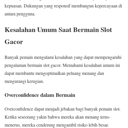
kepuasan. Dukungan yang responsif membangun kepercayaan di
antara pengguna.
Kesalahan Umum Saat Bermain Slot
Gacor
Banyak pemain mengalami kesalahan yang dapat mempengaruhi
pengalaman bermain slot gacor. Memahami kesalahan umum ini
dapat membantu mengoptimalkan peluang menang dan
mengurangi kerugian.
Overconfidence dalam Bermain
Overconfidence dapat menjadi jebakan bagi banyak pemain slot.
Ketika seseorang yakin bahwa mereka akan menang terus-
menerus, mereka cenderung mengambil risiko lebih besar.