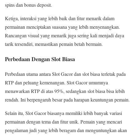
spins dan bonus deposit.
Ketiga, interaksi yang lebih baik dan fitur menarik dalam
permainan menciptakan suasana yang lebih menyenangkan.
Rancangan visual yang menarik juga sering kali menjadi daya
tarik tersendiri, memastikan pemain betah bermain.
Perbedaan Dengan Slot Biasa
Perbedaan utama antara Slot Gacor dan slot biasa terletak pada
RTP dan peluang kemenangan. Slot Gacor umumnya
menawarkan RTP di atas 95%, sedangkan slot biasa bisa lebih
rendah. Ini berpengaruh besar pada harapan keuntungan pemain.
Selain itu, Slot Gacor biasanya memiliki lebih banyak variasi
permainan dengan tema dan fitur unik. Pemain yang mencari
pengalaman judi yang lebih beragam dan menguntungkan akan