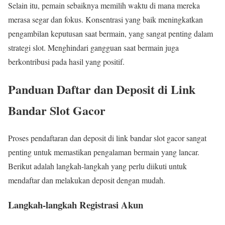
Selain itu, pemain sebaiknya memilih waktu di mana mereka
merasa segar dan fokus. Konsentrasi yang baik meningkatkan
pengambilan keputusan saat bermain, yang sangat penting dalam
strategi slot. Menghindari gangguan saat bermain juga
berkontribusi pada hasil yang positif.
Panduan Daftar dan Deposit di Link
Bandar Slot Gacor
Proses pendaftaran dan deposit di link bandar slot gacor sangat
penting untuk memastikan pengalaman bermain yang lancar.
Berikut adalah langkah-langkah yang perlu diikuti untuk
mendaftar dan melakukan deposit dengan mudah.
Langkah-langkah Registrasi Akun