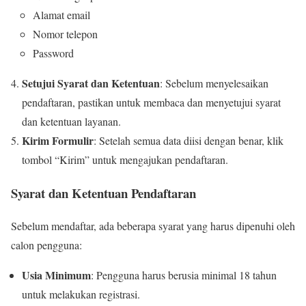
Alamat email
Nomor telepon
Password
Setujui Syarat dan Ketentuan
: Sebelum menyelesaikan
pendaftaran, pastikan untuk membaca dan menyetujui syarat
dan ketentuan layanan.
Kirim Formulir
: Setelah semua data diisi dengan benar, klik
tombol “Kirim” untuk mengajukan pendaftaran.
Syarat dan Ketentuan Pendaftaran
Sebelum mendaftar, ada beberapa syarat yang harus dipenuhi oleh
calon pengguna:
Usia Minimum
: Pengguna harus berusia minimal 18 tahun
untuk melakukan registrasi.