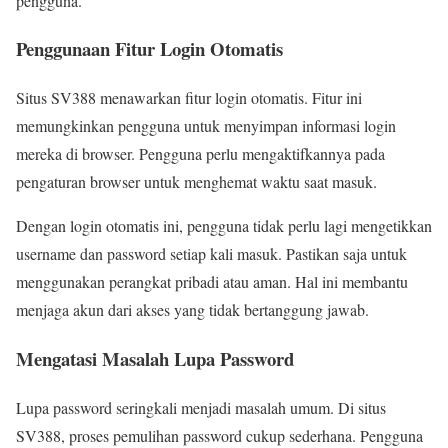
pengguna.
Penggunaan Fitur Login Otomatis
Situs SV388 menawarkan fitur login otomatis. Fitur ini
memungkinkan pengguna untuk menyimpan informasi login
mereka di browser. Pengguna perlu mengaktifkannya pada
pengaturan browser untuk menghemat waktu saat masuk.
Dengan login otomatis ini, pengguna tidak perlu lagi mengetikkan
username dan password setiap kali masuk. Pastikan saja untuk
menggunakan perangkat pribadi atau aman. Hal ini membantu
menjaga akun dari akses yang tidak bertanggung jawab.
Mengatasi Masalah Lupa Password
Lupa password seringkali menjadi masalah umum. Di situs
SV388, proses pemulihan password cukup sederhana. Pengguna