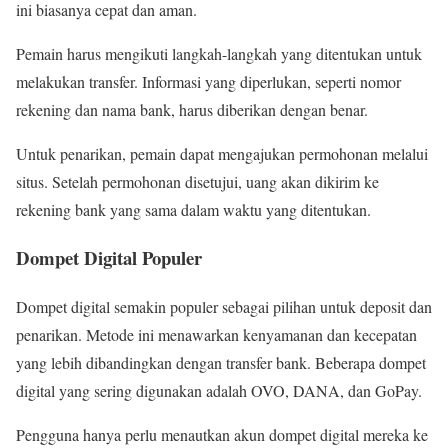
ini biasanya cepat dan aman.
Pemain harus mengikuti langkah-langkah yang ditentukan untuk
melakukan transfer. Informasi yang diperlukan, seperti nomor
rekening dan nama bank, harus diberikan dengan benar.
Untuk penarikan, pemain dapat mengajukan permohonan melalui
situs. Setelah permohonan disetujui, uang akan dikirim ke
rekening bank yang sama dalam waktu yang ditentukan.
Dompet Digital Populer
Dompet digital semakin populer sebagai pilihan untuk deposit dan
penarikan. Metode ini menawarkan kenyamanan dan kecepatan
yang lebih dibandingkan dengan transfer bank. Beberapa dompet
digital yang sering digunakan adalah OVO, DANA, dan GoPay.
Pengguna hanya perlu menautkan akun dompet digital mereka ke