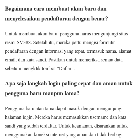
Bagaimana cara membuat akun baru dan
menyelesaikan pendaftaran dengan benar?
Untuk membuat akun baru, pengguna harus mengunjungi situs
resmi SV388. Setelah itu, mereka perlu mengisi formulir
pendaftaran dengan informasi yang tepat, termasuk nama, alamat
email, dan kata sandi. Pastikan untuk memeriksa semua data
sebelum mengklik tombol “Daftar”.
Apa saja langkah login paling cepat dan aman untuk
pengguna baru maupun lama?
Pengguna baru atau lama dapat masuk dengan mengunjungi
halaman login. Mereka harus memasukkan username dan kata
sandi yang sudah terdaftar. Untuk keamanan, disarankan untuk
menggunakan koneksi internet yang aman dan tidak berbagi