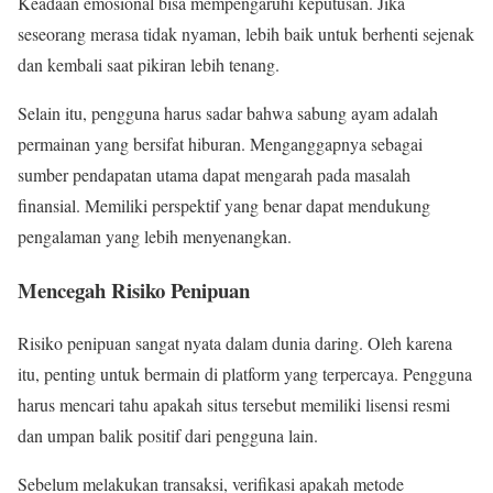
Keadaan emosional bisa mempengaruhi keputusan. Jika
seseorang merasa tidak nyaman, lebih baik untuk berhenti sejenak
dan kembali saat pikiran lebih tenang.
Selain itu, pengguna harus sadar bahwa sabung ayam adalah
permainan yang bersifat hiburan. Menganggapnya sebagai
sumber pendapatan utama dapat mengarah pada masalah
finansial. Memiliki perspektif yang benar dapat mendukung
pengalaman yang lebih menyenangkan.
Mencegah Risiko Penipuan
Risiko penipuan sangat nyata dalam dunia daring. Oleh karena
itu, penting untuk bermain di platform yang terpercaya. Pengguna
harus mencari tahu apakah situs tersebut memiliki lisensi resmi
dan umpan balik positif dari pengguna lain.
Sebelum melakukan transaksi, verifikasi apakah metode