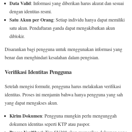
Data Valid
: Informasi yang diberikan harus akurat dan sesuai
dengan identitas resmi.
Satu Akun per Orang
: Setiap individu hanya dapat memiliki
satu akun. Pendaftaran ganda dapat mengakibatkan akun
diblokir.
Disarankan bagi pengguna untuk menggunakan informasi yang
benar dan menghindari kesalahan dalam pengisian.
Verifikasi Identitas Pengguna
Setelah mengisi formulir, pengguna harus melakukan verifikasi
identitas. Proses ini menjamin bahwa hanya pengguna yang sah
yang dapat mengakses akun.
Kirim Dokumen
: Pengguna mungkin perlu mengunggah
dokumen identitas seperti KTP atau paspor.