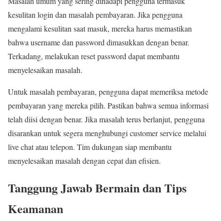
Masalah umum yang sering dihadapi pengguna termasuk
kesulitan login dan masalah pembayaran. Jika pengguna
mengalami kesulitan saat masuk, mereka harus memastikan
bahwa username dan password dimasukkan dengan benar.
Terkadang, melakukan reset password dapat membantu
menyelesaikan masalah.
Untuk masalah pembayaran, pengguna dapat memeriksa metode
pembayaran yang mereka pilih. Pastikan bahwa semua informasi
telah diisi dengan benar. Jika masalah terus berlanjut, pengguna
disarankan untuk segera menghubungi customer service melalui
live chat atau telepon. Tim dukungan siap membantu
menyelesaikan masalah dengan cepat dan efisien.
Tanggung Jawab Bermain dan Tips
Keamanan