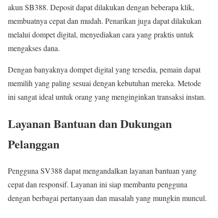
akun SB388. Deposit dapat dilakukan dengan beberapa klik,
membuatnya cepat dan mudah. Penarikan juga dapat dilakukan
melalui dompet digital, menyediakan cara yang praktis untuk
mengakses dana.
Dengan banyaknya dompet digital yang tersedia, pemain dapat
memilih yang paling sesuai dengan kebutuhan mereka. Metode
ini sangat ideal untuk orang yang menginginkan transaksi instan.
Layanan Bantuan dan Dukungan
Pelanggan
Pengguna SV388 dapat mengandalkan layanan bantuan yang
cepat dan responsif. Layanan ini siap membantu pengguna
dengan berbagai pertanyaan dan masalah yang mungkin muncul.