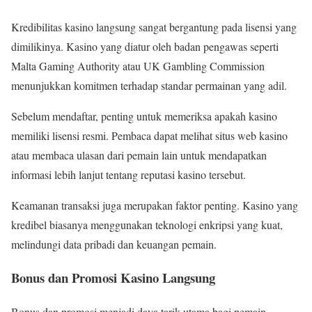
Kredibilitas kasino langsung sangat bergantung pada lisensi yang
dimilikinya. Kasino yang diatur oleh badan pengawas seperti
Malta Gaming Authority atau UK Gambling Commission
menunjukkan komitmen terhadap standar permainan yang adil.
Sebelum mendaftar, penting untuk memeriksa apakah kasino
memiliki lisensi resmi. Pembaca dapat melihat situs web kasino
atau membaca ulasan dari pemain lain untuk mendapatkan
informasi lebih lanjut tentang reputasi kasino tersebut.
Keamanan transaksi juga merupakan faktor penting. Kasino yang
kredibel biasanya menggunakan teknologi enkripsi yang kuat,
melindungi data pribadi dan keuangan pemain.
Bonus dan Promosi Kasino Langsung
Bonus dan promosi menjadi daya tarik utama bagi pemain.