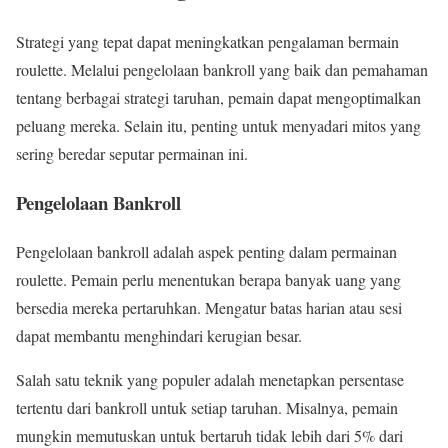
Strategi yang tepat dapat meningkatkan pengalaman bermain
roulette. Melalui pengelolaan bankroll yang baik dan pemahaman
tentang berbagai strategi taruhan, pemain dapat mengoptimalkan
peluang mereka. Selain itu, penting untuk menyadari mitos yang
sering beredar seputar permainan ini.
Pengelolaan Bankroll
Pengelolaan bankroll adalah aspek penting dalam permainan
roulette. Pemain perlu menentukan berapa banyak uang yang
bersedia mereka pertaruhkan. Mengatur batas harian atau sesi
dapat membantu menghindari kerugian besar.
Salah satu teknik yang populer adalah menetapkan persentase
tertentu dari bankroll untuk setiap taruhan. Misalnya, pemain
mungkin memutuskan untuk bertaruh tidak lebih dari 5% dari