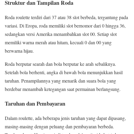
Struktur dan Tampilan Roda
Roda roulette terdiri dari 37 atau 38 slot berbeda, tergantung pada
variasi. Di Eropa, roda memiliki slot bernomor dari 0 hingga 36,
sedangkan versi Amerika menambahkan slot 00. Setiap slot
memiliki warna merah atau hitam, kecuali 0 dan 00 yang
berwarna hijau.
Roda berputar searah dan bola berputar ke arah sebaliknya.
Setelah bola berhenti, angka di bawah bola menunjukkan hasil
taruhan. Penampilannya yang menarik dan suara bola yang
berdebar menambah ketegangan saat permainan berlangsung.
Taruhan dan Pembayaran
Dalam roulette, ada beberapa jenis taruhan yang dapat dipasang,
masing-masing dengan peluang dan pembayaran berbeda.