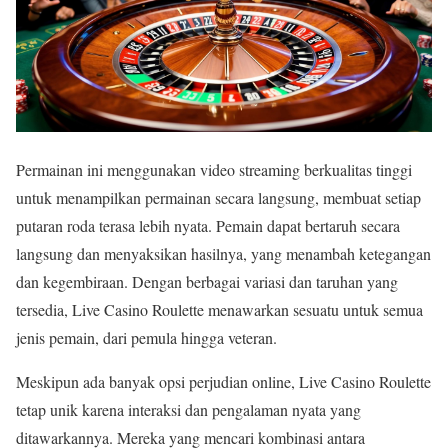
Permainan ini menggunakan video streaming berkualitas tinggi
untuk menampilkan permainan secara langsung, membuat setiap
putaran roda terasa lebih nyata. Pemain dapat bertaruh secara
langsung dan menyaksikan hasilnya, yang menambah ketegangan
dan kegembiraan. Dengan berbagai variasi dan taruhan yang
tersedia, Live Casino Roulette menawarkan sesuatu untuk semua
jenis pemain, dari pemula hingga veteran.
Meskipun ada banyak opsi perjudian online, Live Casino Roulette
tetap unik karena interaksi dan pengalaman nyata yang
ditawarkannya. Mereka yang mencari kombinasi antara