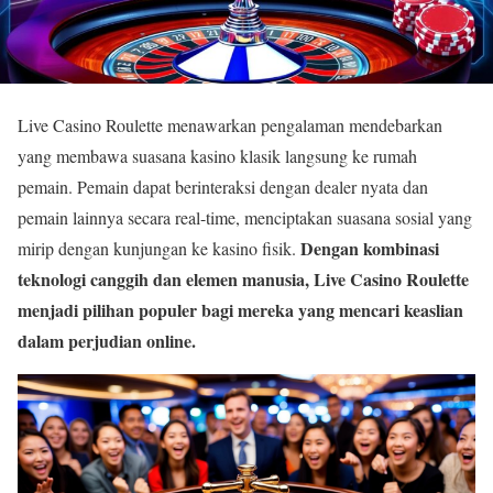
Live Casino Roulette menawarkan pengalaman mendebarkan
yang membawa suasana kasino klasik langsung ke rumah
pemain. Pemain dapat berinteraksi dengan dealer nyata dan
pemain lainnya secara real-time, menciptakan suasana sosial yang
Dengan kombinasi
mirip dengan kunjungan ke kasino fisik.
teknologi canggih dan elemen manusia, Live Casino Roulette
menjadi pilihan populer bagi mereka yang mencari keaslian
dalam perjudian online.