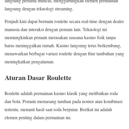
langsung pertama muncul, menggabungkan elemen permainan
langsung dengan teknologi streaming.
Penjudi kini dapat bermain roulette secara real-time dengan dealer
manusia dan interaksi dengan pemain lain. Teknologi ini
memungkinkan pemain merasakan suasana kasino fisik tanpa
harus meninggalkan rumah. Kasino langsung terus berkembang,
menawarkan berbagai variasi roulette dengan fitur tambahan yang
meningkatkan pengalaman.
Aturan Dasar Roulette
Roulette adalah permainan kasino klasik yang melibatkan roda
dan bola. Pemain memasang taruhan pada nomor atau kombinasi
tertentu, menanti hasil saat roda berputar. Berikut ini adalah
elemen penting dalam permainan ini.