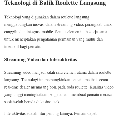
Teknologi di Balik Roulette Langsung
Teknologi yang digunakan dalam roulette langsung
menggabungkan inovasi dalam streaming video, perangkat lunak
canggih, dan integrasi mobile. Semua elemen ini bekerja sama
untuk menciptakan pengalaman permainan yang mulus dan
interaktif bagi pemain.
Streaming Video dan Interaktivitas
Streaming video menjadi salah satu elemen utama dalam roulette
langsung. Teknologi ini memungkinkan pemain melihat secara
real-time dealer memasang bola pada roda roulette. Kualitas video
yang tinggi meningkatkan pengalaman, membuat pemain merasa
seolah-olah berada di kasino fisik.
Interaktivitas adalah fitur penting lainnya. Pemain dapat