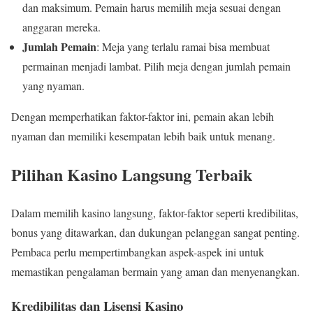
dan maksimum. Pemain harus memilih meja sesuai dengan
anggaran mereka.
Jumlah Pemain
: Meja yang terlalu ramai bisa membuat
permainan menjadi lambat. Pilih meja dengan jumlah pemain
yang nyaman.
Dengan memperhatikan faktor-faktor ini, pemain akan lebih
nyaman dan memiliki kesempatan lebih baik untuk menang.
Pilihan Kasino Langsung Terbaik
Dalam memilih kasino langsung, faktor-faktor seperti kredibilitas,
bonus yang ditawarkan, dan dukungan pelanggan sangat penting.
Pembaca perlu mempertimbangkan aspek-aspek ini untuk
memastikan pengalaman bermain yang aman dan menyenangkan.
Kredibilitas dan Lisensi Kasino