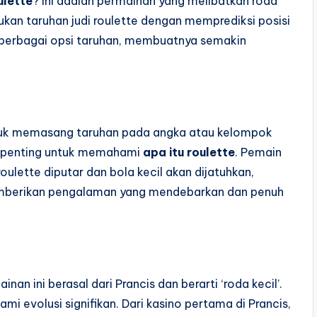
ulette
? Ini adalah permainan yang melibatkan roda
ukan taruhan judi roulette dengan memprediksi posisi
 berbagai opsi taruhan, membuatnya semakin
tuk memasang taruhan pada angka atau kelompok
t, penting untuk memahami
apa itu roulette
. Pemain
lette diputar dan bola kecil akan dijatuhkan,
mberikan pengalaman yang mendebarkan dan penuh
 ini berasal dari Prancis dan berarti ‘roda kecil’.
i evolusi signifikan. Dari kasino pertama di Prancis,