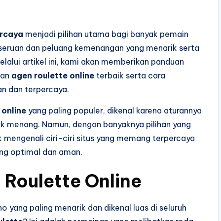
ercaya
menjadi pilihan utama bagi banyak pemain
keseruan dan peluang kemenangan yang menarik serta
lalui artikel ini, kami akan memberikan panduan
kan
agen roulette online
terbaik serta cara
 dan terpercaya.
 online
yang paling populer, dikenal karena aturannya
uk menang. Namun, dengan banyaknya pilihan yang
uk mengenali ciri-ciri situs yang memang terpercaya
ng optimal dan aman.
Roulette Online
 yang paling menarik dan dikenal luas di seluruh