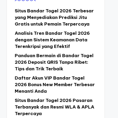
Situs Bandar Togel 2026 Terbesar
yang Menyediakan Prediksi Jitu
Gratis untuk Pemain Terpercaya
Analisis Tren Bandar Togel 2026
dengan Sistem Keamanan Data
Terenkripsi yang Efektif
Panduan Bermain di Bandar Togel
2026 Deposit QRIS Tanpa Ribet:
Tips dan Trik Terbaik
Daftar Akun VIP Bandar Togel
2026 Bonus New Member Terbesar
Menanti Anda
Situs Bandar Togel 2026 Pasaran
Terbanyak dan Resmi WLA & APLA
Terpercaya