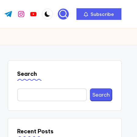
Subscribe
ok.com
tter.com
t.me
instagram.com
youtube.com
Search
Search
Recent Posts