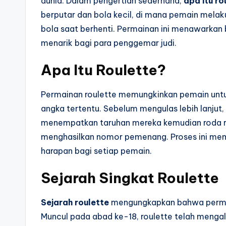
dunia. Dalam pengertian sederhana,
apa itu ro
berputar dan bola kecil, di mana pemain melak
bola saat berhenti. Permainan ini menawarkan
menarik bagi para penggemar judi.
Apa Itu Roulette?
Permainan roulette memungkinkan pemain un
angka tertentu. Sebelum mengulas lebih lanju
menempatkan taruhan mereka kemudian roda rou
menghasilkan nomor pemenang. Proses ini me
harapan bagi setiap pemain.
Sejarah Singkat Roulette
Sejarah roulette
mengungkapkan bahwa permainan
Muncul pada abad ke-18, roulette telah mengalam