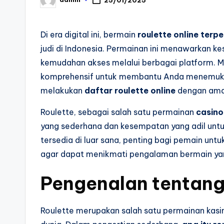
25/01/2025
Posted
by
Di era digital ini, bermain
roulette online terp
judi di Indonesia. Permainan ini menawarkan 
kemudahan akses melalui berbagai platform. Me
komprehensif untuk membantu Anda menemu
melakukan
daftar roulette online
dengan aman
Roulette, sebagai salah satu permainan
casino
yang sederhana dan kesempatan yang adil unt
tersedia di luar sana, penting bagi pemain unt
agar dapat menikmati pengalaman bermain ya
Pengenalan tentang 
Roulette merupakan salah satu permainan kasino