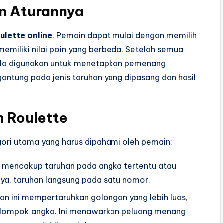
n Aturannya
ulette online
. Pemain dapat mulai dengan memilih
emiliki nilai poin yang berbeda. Setelah semua
bola digunakan untuk menetapkan pemenang
gantung pada jenis taruhan yang dipasang dan hasil
m Roulette
egori utama yang harus dipahami oleh pemain:
i mencakup taruhan pada angka tertentu atau
nya, taruhan langsung pada satu nomor.
han ini mempertaruhkan golongan yang lebih luas,
kelompok angka. Ini menawarkan peluang menang