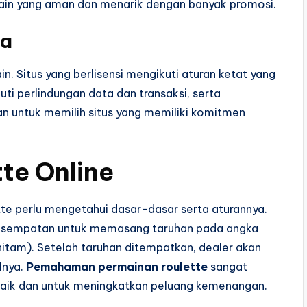
n yang aman dan menarik dengan banyak promosi.
ya
. Situs yang berlisensi mengikuti aturan ketat yang
puti perlindungan data dan transaksi, serta
an untuk memilih situs yang memiliki komitmen
te Online
e perlu mengetahui dasar-dasar serta aturannya.
 kesempatan untuk memasang taruhan pada angka
itam). Setelah taruhan ditempatkan, dealer akan
lnya.
Pemahaman permainan roulette
sangat
baik dan untuk meningkatkan peluang kemenangan.