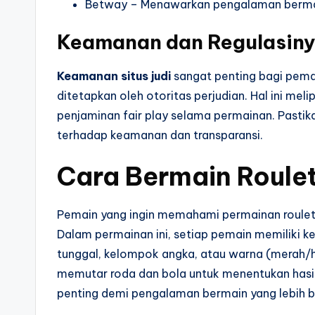
Betway – Menawarkan pengalaman bermai
Keamanan dan Regulasin
Keamanan situs judi
sangat penting bagi pemain
ditetapkan oleh otoritas perjudian. Hal ini meli
penjaminan fair play selama permainan. Pastik
terhadap keamanan dan transparansi.
Cara Bermain Roulet
Pemain yang ingin memahami permainan roulett
Dalam permainan ini, setiap pemain memiliki
tunggal, kelompok angka, atau warna (merah/h
memutar roda dan bola untuk menentukan hasi
penting demi pengalaman bermain yang lebih 