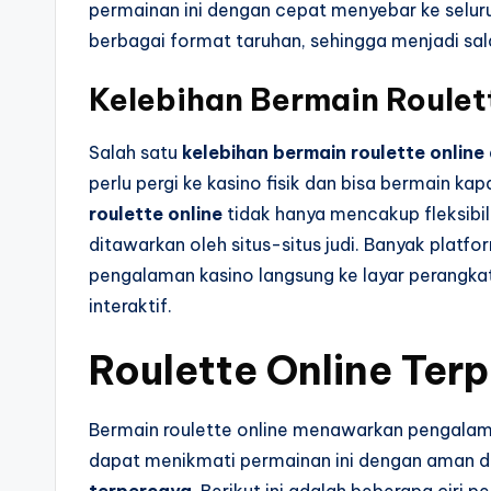
permainan ini dengan cepat menyebar ke seluru
berbagai format taruhan, sehingga menjadi sala
Kelebihan Bermain Roulet
Salah satu
kelebihan bermain roulette online
perlu pergi ke kasino fisik dan bisa bermain k
roulette online
tidak hanya mencakup fleksibil
ditawarkan oleh situs-situs judi. Banyak platf
pengalaman kasino langsung ke layar perangk
interaktif.
Roulette Online Ter
Bermain roulette online menawarkan pengala
dapat menikmati permainan ini dengan aman 
terpercaya
. Berikut ini adalah beberapa ciri 