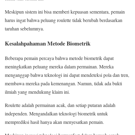
Meskipun sistem ini bisa memberi kepuasan sementara, pemain
harus ingat bahwa peluang roulette tidak berubah berdasarkan
taruhan sebelumnya.
Kesalahpahaman Metode Biometrik
Beberapa pemain percaya bahwa metode biometrik dapat
meningkatkan peluang mereka dalam permainan. Mereka
menganggap bahwa teknologi ini dapat mendeteksi pola dan tren,
membawa mereka pada kemenangan. Namun, tidak ada bukti
ilmiah yang mendukung klaim ini.
Roulette adalah permainan acak, dan setiap putaran adalah
independen. Mengandalkan teknologi biometrik untuk
memprediksi hasil hanya akan menyesatkan pemain.