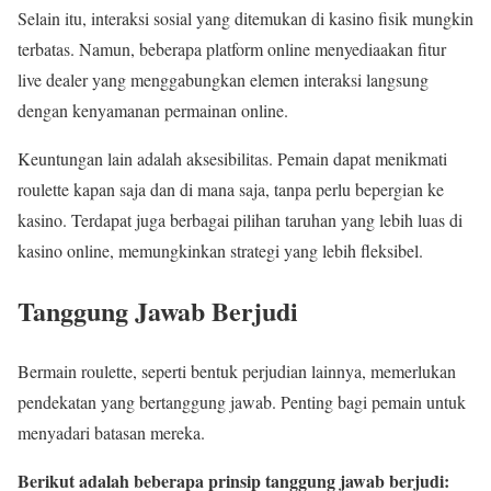
Selain itu, interaksi sosial yang ditemukan di kasino fisik mungkin
terbatas. Namun, beberapa platform online menyediaakan fitur
live dealer yang menggabungkan elemen interaksi langsung
dengan kenyamanan permainan online.
Keuntungan lain adalah aksesibilitas. Pemain dapat menikmati
roulette kapan saja dan di mana saja, tanpa perlu bepergian ke
kasino. Terdapat juga berbagai pilihan taruhan yang lebih luas di
kasino online, memungkinkan strategi yang lebih fleksibel.
Tanggung Jawab Berjudi
Bermain roulette, seperti bentuk perjudian lainnya, memerlukan
pendekatan yang bertanggung jawab. Penting bagi pemain untuk
menyadari batasan mereka.
Berikut adalah beberapa prinsip tanggung jawab berjudi: