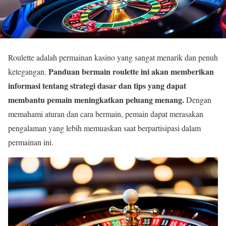
Roulette adalah permainan kasino yang sangat menarik dan penuh
Panduan bermain roulette ini akan memberikan
ketegangan.
informasi tentang strategi dasar dan tips yang dapat
membantu pemain meningkatkan peluang menang.
Dengan
memahami aturan dan cara bermain, pemain dapat merasakan
pengalaman yang lebih memuaskan saat berpartisipasi dalam
permainan ini.