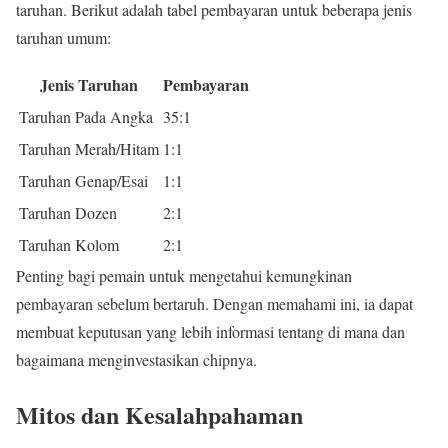
taruhan. Berikut adalah tabel pembayaran untuk beberapa jenis
taruhan umum:
Jenis Taruhan
Pembayaran
Taruhan Pada Angka
35:1
Taruhan Merah/Hitam
1:1
Taruhan Genap/Esai
1:1
Taruhan Dozen
2:1
Taruhan Kolom
2:1
Penting bagi pemain untuk mengetahui kemungkinan
pembayaran sebelum bertaruh. Dengan memahami ini, ia dapat
membuat keputusan yang lebih informasi tentang di mana dan
bagaimana menginvestasikan chipnya.
Mitos dan Kesalahpahaman