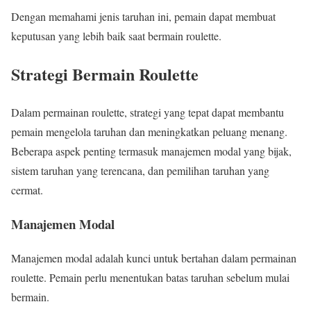
Dengan memahami jenis taruhan ini, pemain dapat membuat
keputusan yang lebih baik saat bermain roulette.
Strategi Bermain Roulette
Dalam permainan roulette, strategi yang tepat dapat membantu
pemain mengelola taruhan dan meningkatkan peluang menang.
Beberapa aspek penting termasuk manajemen modal yang bijak,
sistem taruhan yang terencana, dan pemilihan taruhan yang
cermat.
Manajemen Modal
Manajemen modal adalah kunci untuk bertahan dalam permainan
roulette. Pemain perlu menentukan batas taruhan sebelum mulai
bermain.