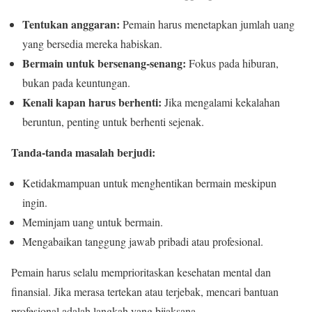
Tentukan anggaran:
Pemain harus menetapkan jumlah uang
yang bersedia mereka habiskan.
Bermain untuk bersenang-senang:
Fokus pada hiburan,
bukan pada keuntungan.
Kenali kapan harus berhenti:
Jika mengalami kekalahan
beruntun, penting untuk berhenti sejenak.
Tanda-tanda masalah berjudi:
Ketidakmampuan untuk menghentikan bermain meskipun
ingin.
Meminjam uang untuk bermain.
Mengabaikan tanggung jawab pribadi atau profesional.
Pemain harus selalu memprioritaskan kesehatan mental dan
finansial. Jika merasa tertekan atau terjebak, mencari bantuan
profesional adalah langkah yang bijaksana.