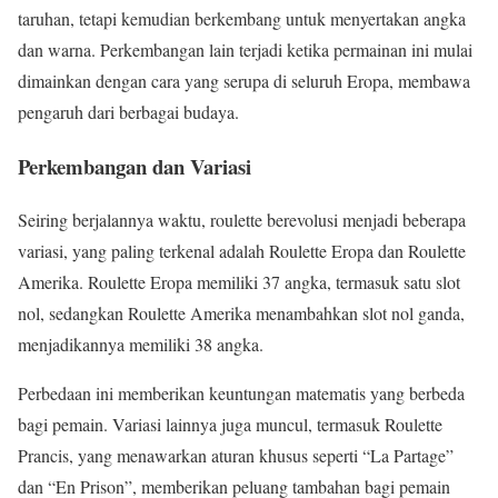
taruhan, tetapi kemudian berkembang untuk menyertakan angka
dan warna. Perkembangan lain terjadi ketika permainan ini mulai
dimainkan dengan cara yang serupa di seluruh Eropa, membawa
pengaruh dari berbagai budaya.
Perkembangan dan Variasi
Seiring berjalannya waktu, roulette berevolusi menjadi beberapa
variasi, yang paling terkenal adalah Roulette Eropa dan Roulette
Amerika. Roulette Eropa memiliki 37 angka, termasuk satu slot
nol, sedangkan Roulette Amerika menambahkan slot nol ganda,
menjadikannya memiliki 38 angka.
Perbedaan ini memberikan keuntungan matematis yang berbeda
bagi pemain. Variasi lainnya juga muncul, termasuk Roulette
Prancis, yang menawarkan aturan khusus seperti “La Partage”
dan “En Prison”, memberikan peluang tambahan bagi pemain