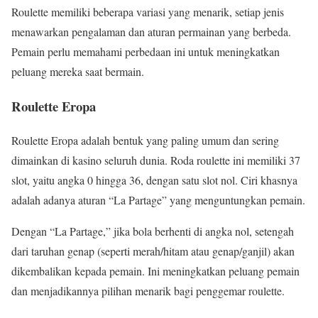
Roulette memiliki beberapa variasi yang menarik, setiap jenis
menawarkan pengalaman dan aturan permainan yang berbeda.
Pemain perlu memahami perbedaan ini untuk meningkatkan
peluang mereka saat bermain.
Roulette Eropa
Roulette Eropa adalah bentuk yang paling umum dan sering
dimainkan di kasino seluruh dunia. Roda roulette ini memiliki 37
slot, yaitu angka 0 hingga 36, dengan satu slot nol. Ciri khasnya
adalah adanya aturan “La Partage” yang menguntungkan pemain.
Dengan “La Partage,” jika bola berhenti di angka nol, setengah
dari taruhan genap (seperti merah/hitam atau genap/ganjil) akan
dikembalikan kepada pemain. Ini meningkatkan peluang pemain
dan menjadikannya pilihan menarik bagi penggemar roulette.