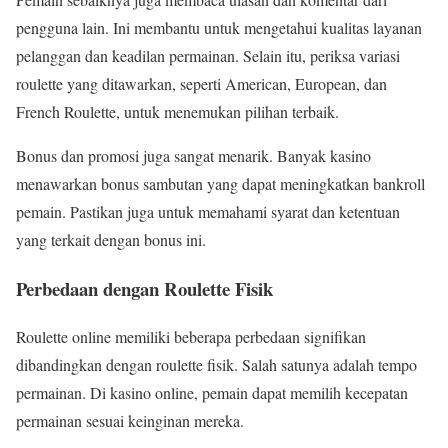
pengguna lain. Ini membantu untuk mengetahui kualitas layanan
pelanggan dan keadilan permainan. Selain itu, periksa variasi
roulette yang ditawarkan, seperti American, European, dan
French Roulette, untuk menemukan pilihan terbaik.
Bonus dan promosi juga sangat menarik. Banyak kasino
menawarkan bonus sambutan yang dapat meningkatkan bankroll
pemain. Pastikan juga untuk memahami syarat dan ketentuan
yang terkait dengan bonus ini.
Perbedaan dengan Roulette Fisik
Roulette online memiliki beberapa perbedaan signifikan
dibandingkan dengan roulette fisik. Salah satunya adalah tempo
permainan. Di kasino online, pemain dapat memilih kecepatan
permainan sesuai keinginan mereka.