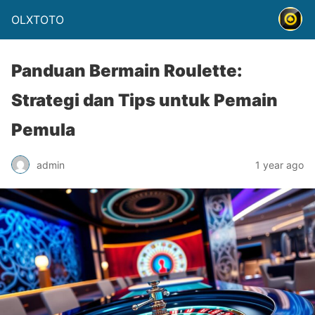
OLXTOTO
Panduan Bermain Roulette:
Strategi dan Tips untuk Pemain
Pemula
admin
1 year ago