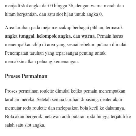
menjadi slot angka dari 0 hingga 36, dengan warna merah dan
hitam bergantian, dan satu slot hijau untuk angka 0.
Area taruhan pada meja mencakup berbagai pilihan, termasuk
angka tunggal
kelompok angka
warna
,
, dan
. Pemain harus
menempatkan chip di area yang sesuai sebelum putaran dimulai.
Penempatan taruhan yang tepat sangat penting untuk
memaksimalkan peluang kemenangan.
Proses Permainan
Proses permainan roulette dimulai ketika pemain menempatkan
taruhan mereka. Setelah semua taruhan dipasang, dealer akan
memutar roda roulette dan melepaskan bola kecil ke dalamnya.
Bola akan bergerak melawan arah putaran roda hingga terjatuh ke
salah satu slot angka.