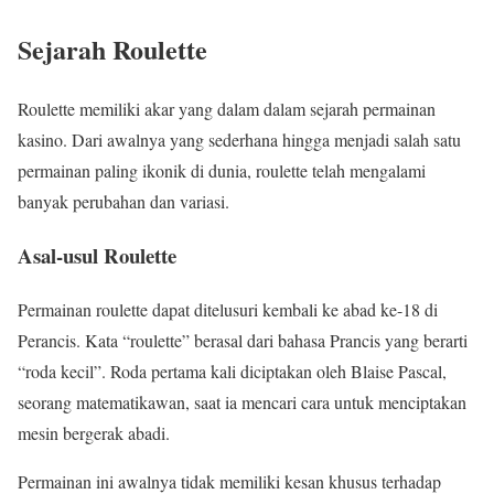
Sejarah Roulette
Roulette memiliki akar yang dalam dalam sejarah permainan
kasino. Dari awalnya yang sederhana hingga menjadi salah satu
permainan paling ikonik di dunia, roulette telah mengalami
banyak perubahan dan variasi.
Asal-usul Roulette
Permainan roulette dapat ditelusuri kembali ke abad ke-18 di
Perancis. Kata “roulette” berasal dari bahasa Prancis yang berarti
“roda kecil”. Roda pertama kali diciptakan oleh Blaise Pascal,
seorang matematikawan, saat ia mencari cara untuk menciptakan
mesin bergerak abadi.
Permainan ini awalnya tidak memiliki kesan khusus terhadap