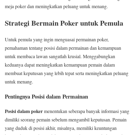
meja poker dan meningkatkan peluang untuk menang.
Strategi Bermain Poker untuk Pemula
Untuk pemula yang ingin menguasai permainan poker,
pemahaman tentang posisi dalam permainan dan kemampuan
untuk membaca lawan sangatlah krusial. Menggabungkan
keduanya dapat meningkatkan kemampuan pemain dalam
membuat keputusan yang lebih tepat serta meningkatkan peluang
untuk menang.
Pentingnya Posisi dalam Permainan
Posisi dalam poker
menentukan seberapa banyak informasi yang
dimiliki seorang pemain sebelum mengambil keputusan. Pemain
yang duduk di posisi akhir, misalnya, memiliki keuntungan