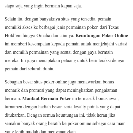
siapa saja yang ingin bermain kapan saja.
Selain itu, dengan banyaknya situs yang tersedia, pemain
memiliki akses ke berbagai jenis permainan poker, dari Texas
Keuntungan Poker Online
Hold’em hingga Omaha dan lainnya.
ini memberi kesempatan kepada pemain untuk menjelajahi variasi
dan memilih permainan yang sesuai dengan gaya bermain
mereka. Ini juga menciptakan peluang untuk berinteraksi dengan
pemain dari seluruh dunia.
Sebagian besar situs poker online juga menawarkan bonus
menarik dan promosi yang dapat meningkatkan pengalaman
Manfaat Bermain Poker
bermain.
ini termasuk bonus awal,
turnamen dengan hadiah besar, serta loyalty points yang dapat
ditukarkan. Dengan semua keuntungan ini, tidak heran jika
semakin banyak orang beralih ke poker online sebagai cara main
yang lebih mudah dan menyenangkan.