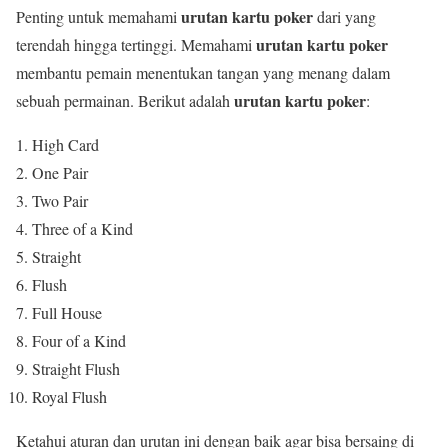
urutan kartu poker
Penting untuk memahami
dari yang
urutan kartu poker
terendah hingga tertinggi. Memahami
membantu pemain menentukan tangan yang menang dalam
urutan kartu poker
sebuah permainan. Berikut adalah
:
High Card
One Pair
Two Pair
Three of a Kind
Straight
Flush
Full House
Four of a Kind
Straight Flush
Royal Flush
Ketahui aturan dan urutan ini dengan baik agar bisa bersaing di