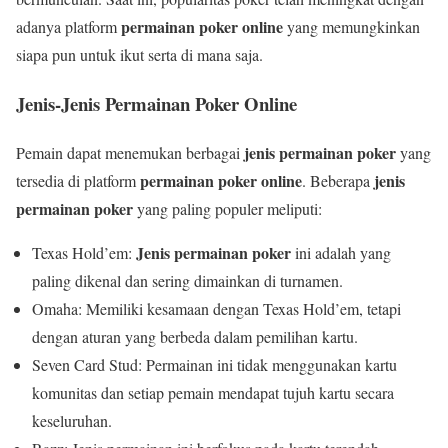
permainan poker online
adanya platform
yang memungkinkan
siapa pun untuk ikut serta di mana saja.
Jenis-Jenis Permainan Poker Online
jenis permainan poker
Pemain dapat menemukan berbagai
yang
permainan poker online
jenis
tersedia di platform
. Beberapa
permainan poker
yang paling populer meliputi:
Jenis permainan poker
Texas Hold’em:
ini adalah yang
paling dikenal dan sering dimainkan di turnamen.
Omaha: Memiliki kesamaan dengan Texas Hold’em, tetapi
dengan aturan yang berbeda dalam pemilihan kartu.
Seven Card Stud: Permainan ini tidak menggunakan kartu
komunitas dan setiap pemain mendapat tujuh kartu secara
keseluruhan.