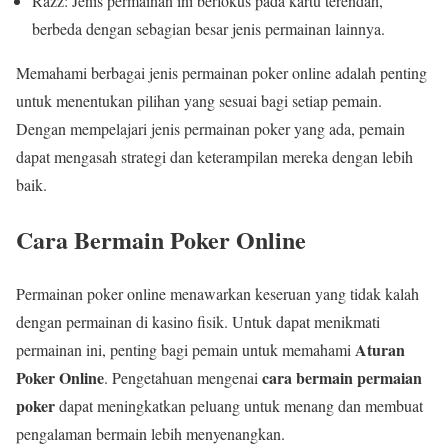
Razz: Jenis permainan ini berfokus pada kartu terendah,
berbeda dengan sebagian besar jenis permainan lainnya.
Memahami berbagai jenis permainan poker online adalah penting
untuk menentukan pilihan yang sesuai bagi setiap pemain.
Dengan mempelajari jenis permainan poker yang ada, pemain
dapat mengasah strategi dan keterampilan mereka dengan lebih
baik.
Cara Bermain Poker Online
Permainan poker online menawarkan keseruan yang tidak kalah
dengan permainan di kasino fisik. Untuk dapat menikmati
Aturan
permainan ini, penting bagi pemain untuk memahami
Poker Online
cara bermain permaian
. Pengetahuan mengenai
poker
dapat meningkatkan peluang untuk menang dan membuat
pengalaman bermain lebih menyenangkan.