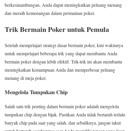
berkesinambungan, Anda dapat meningkatkan peluang menang
dan meraih kemenangan dalam permainan poker.
Trik Bermain Poker untuk Pemula
Setelah mempelajari strategi dasar bermain poker, kini waktunya
untuk mempelajari beberapa trik yang dapat membantu Anda
bermain poker dengan lebih efektif. Trik-trik ini akan membantu
meningkatkan kemampuan Anda dan memperbesar peluang
menang di meja poker.
Mengelola Tumpukan Chip
Salah satu trik penting dalam bermain poker adalah mengelola
tumpukan chip dengan bijak. Pastikan Anda tidak bertaruh terlalu
banyak chip pada saat yang salah, dan sebaliknya, jangan takut
untuk bertaruh secukupnya saat Anda memiliki tangan yang kuat.