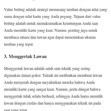
Value betting adalah strategi memasang taruhan dengan nilai yang
sama dengan nilai kartu yang Anda pegang. Tujuan dari value
betting adalah untuk memaksimalkan keuntungan Anda saat
Anda memiliki kartu yang kuat. Namun, penting juga untuk
membaca situasi dan lawan agar dapat menentukan ukuran
taruhan yang tepat.
3. Menggertak Lawan
Menggertak lawan adalah salah satu teknik yang sering
digunakan dalam poker. Teknik ini melibatkan membuat lawan
Anda menyerah dengan meyakinkan mereka bahwa Anda
memiliki kartu yang sangat kuat. Namun, perlu diingat bahwa
menggertak tidak selalu berhasil, sehingga Anda harus memilih
lawan dengan cerdas dan hanya menggunakan teknik ini pada
saat yang tepat.