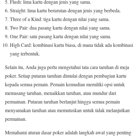
Flush: lima kartu dengan jenis yang sama.
Straight: lima kartu berurutan dengan jenis yang berbeda.
Three of a Kind: tiga kartu dengan nilai yang sama.
Two Pair: dua pasang kartu dengan nilai yang sama.
One Pair: satu pasang kartu dengan nilai yang sama.
High Card: kombinasi kartu biasa, di mana tidak ada kombinasi
yang terbentuk.
Selain itu, Anda juga perlu mengetahui tata cara taruhan di meja
poker. Setiap putaran taruhan dimulai dengan pembagian kartu
kepada semua pemain. Pemain kemudian memiliki opsi untuk
memasang taruhan, menaikkan taruhan, atau mundur dari
permainan. Putaran taruhan berlanjut hingga semua pemain
menyamakan taruhan atau memutuskan untuk tidak melanjutkan
permainan.
Memahami aturan dasar poker adalah langkah awal yang penting