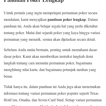
Untuk pemula yang ingin mempelajari permainan poker secara
panduan poker lengkap
mendalam, kami menyajikan
. Dalam
panduan ini, Anda akan belajar segala hal yang perlu diketahui
tentang poker. Mulai dari sejarah poker yang kaya hingga variasi
permainan yang menarik, semua akan dijelaskan secara detail.
Sebelum Anda mulai bermain, penting untuk memahami dasar-
dasar poker. Kami akan memberikan instruksi langkah demi
langkah tentang cara memulai permainan poker, bagaimana
menghitung nilai kartu, dan bagaimana petunjuk taruhan yang
benar.
Tidak hanya itu, dalam panduan ini Anda juga akan menemukan
informasi tentang variasi permainan poker populer seperti Texas
Hold’em, Omaha, dan Seven-Card Stud. Setiap variasi permainan