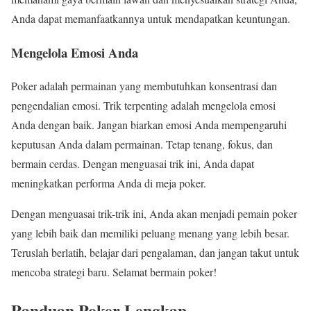
Anda dapat memanfaatkannya untuk mendapatkan keuntungan.
Mengelola Emosi Anda
Poker adalah permainan yang membutuhkan konsentrasi dan
pengendalian emosi. Trik terpenting adalah mengelola emosi
Anda dengan baik. Jangan biarkan emosi Anda mempengaruhi
keputusan Anda dalam permainan. Tetap tenang, fokus, dan
bermain cerdas. Dengan menguasai trik ini, Anda dapat
meningkatkan performa Anda di meja poker.
Dengan menguasai trik-trik ini, Anda akan menjadi pemain poker
yang lebih baik dan memiliki peluang menang yang lebih besar.
Teruslah berlatih, belajar dari pengalaman, dan jangan takut untuk
mencoba strategi baru. Selamat bermain poker!
Panduan Poker Lengkap