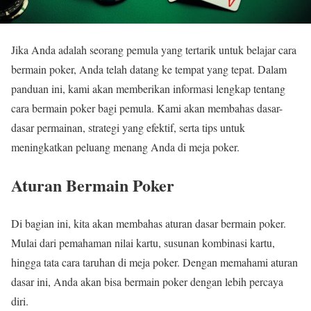
Jika Anda adalah seorang pemula yang tertarik untuk belajar cara
bermain poker, Anda telah datang ke tempat yang tepat. Dalam
panduan ini, kami akan memberikan informasi lengkap tentang
cara bermain poker bagi pemula. Kami akan membahas dasar-
dasar permainan, strategi yang efektif, serta tips untuk
meningkatkan peluang menang Anda di meja poker.
Aturan Bermain Poker
Di bagian ini, kita akan membahas aturan dasar bermain poker.
Mulai dari pemahaman nilai kartu, susunan kombinasi kartu,
hingga tata cara taruhan di meja poker. Dengan memahami aturan
dasar ini, Anda akan bisa bermain poker dengan lebih percaya
diri.