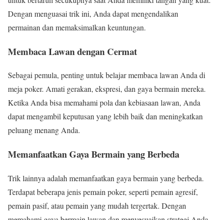
Dengan menguasai trik ini, Anda dapat mengendalikan
permainan dan memaksimalkan keuntungan.
Membaca Lawan dengan Cermat
Sebagai pemula, penting untuk belajar membaca lawan Anda di
meja poker. Amati gerakan, ekspresi, dan gaya bermain mereka.
Ketika Anda bisa memahami pola dan kebiasaan lawan, Anda
dapat mengambil keputusan yang lebih baik dan meningkatkan
peluang menang Anda.
Memanfaatkan Gaya Bermain yang Berbeda
Trik lainnya adalah memanfaatkan gaya bermain yang berbeda.
Terdapat beberapa jenis pemain poker, seperti pemain agresif,
pemain pasif, atau pemain yang mudah tergertak. Dengan
memahami gaya bermain lawan dan menyesuaikan strategi Anda,