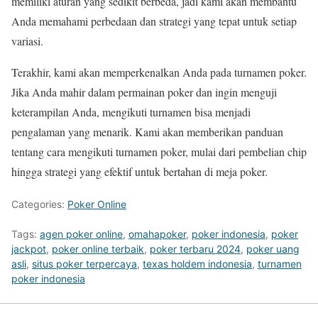
memiliki aturan yang sedikit berbeda, jadi kami akan membantu
Anda memahami perbedaan dan strategi yang tepat untuk setiap
variasi.
Terakhir, kami akan memperkenalkan Anda pada turnamen poker.
Jika Anda mahir dalam permainan poker dan ingin menguji
keterampilan Anda, mengikuti turnamen bisa menjadi
pengalaman yang menarik. Kami akan memberikan panduan
tentang cara mengikuti turnamen poker, mulai dari pembelian chip
hingga strategi yang efektif untuk bertahan di meja poker.
Categories:
Poker Online
Tags:
agen poker online
,
omahapoker
,
poker indonesia
,
poker
jackpot
,
poker online terbaik
,
poker terbaru 2024
,
poker uang
asli
,
situs poker terpercaya
,
texas holdem indonesia
,
turnamen
poker indonesia