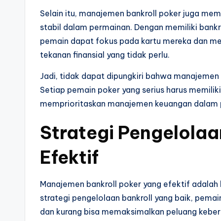
Selain itu, manajemen bankroll poker juga m
stabil dalam permainan. Dengan memiliki bankro
pemain dapat fokus pada kartu mereka dan me
tekanan finansial yang tidak perlu.
Jadi, tidak dapat dipungkiri bahwa manajemen 
Setiap pemain poker yang serius harus memiliki
memprioritaskan manajemen keuangan dalam 
Strategi Pengelolaa
Efektif
Manajemen bankroll poker yang efektif adalah
strategi pengelolaan bankroll yang baik, pemai
dan kurang bisa memaksimalkan peluang keberh