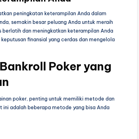
batkan peningkatan keterampilan Anda dalam
nda, semakin besar peluang Anda untuk meraih
us berlatih dan meningkatkan keterampilan Anda
keputusan finansial yang cerdas dan mengelola
ankroll Poker yang
an
inan poker, penting untuk memiliki metode dan
ut ini adalah beberapa metode yang bisa Anda