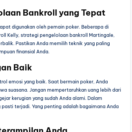
olaan Bankroll yang Tepat
dapat digunakan oleh pemain poker. Beberapa di
l Kelly, strategi pengelolaan bankroll Martingale,
rbalik. Pastikan Anda memilih teknik yang paling
puan finansial Anda.
gan Baik
rol emosi yang baik. Saat bermain poker, Anda
bawa suasana. Jangan mempertaruhkan uang lebih dari
ejar kerugian yang sudah Anda alami. Dalam
 pasti terjadi. Yang penting adalah bagaimana Anda
terampilan Anda