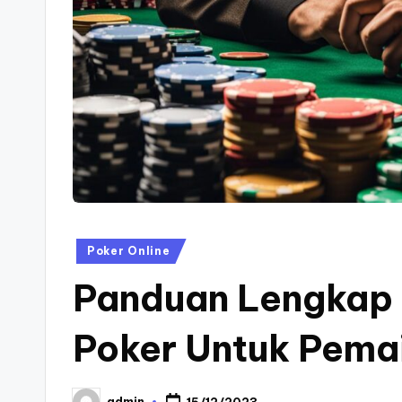
Posted
Poker Online
in
Panduan Lengkap 
Poker Untuk Pemai
admin