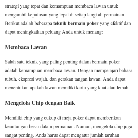
strategi yang tepat dan kemampuan membaca lawan untuk
mengambil keputusan yang tepat di setiap langkah permainan.
teknik bermain poker
Berikut adalah beberapa
yang efektif dan
dapat meningkatkan peluang Anda untuk menang:
Membaca Lawan
Salah satu teknik yang paling penting dalam bermain poker
adalah kemampuan membaca lawan. Dengan mempelajari bahasa
tubuh, ekspresi wajah, dan gerakan tangan lawan, Anda dapat
menentukan apakah lawan memiliki kartu yang kuat atau lemah.
Mengelola Chip dengan Baik
Memiliki chip yang cukup di meja poker dapat memberikan
keuntungan besar dalam permainan. Namun, mengelola chip juga
sangat penting. Anda harus dapat mengatur jumlah taruhan