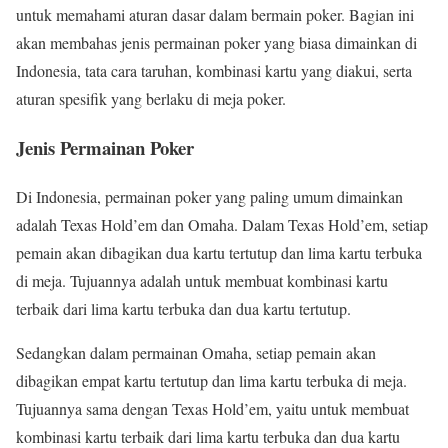
untuk memahami aturan dasar dalam bermain poker. Bagian ini
akan membahas jenis permainan poker yang biasa dimainkan di
Indonesia, tata cara taruhan, kombinasi kartu yang diakui, serta
aturan spesifik yang berlaku di meja poker.
Jenis Permainan Poker
Di Indonesia, permainan poker yang paling umum dimainkan
adalah Texas Hold’em dan Omaha. Dalam Texas Hold’em, setiap
pemain akan dibagikan dua kartu tertutup dan lima kartu terbuka
di meja. Tujuannya adalah untuk membuat kombinasi kartu
terbaik dari lima kartu terbuka dan dua kartu tertutup.
Sedangkan dalam permainan Omaha, setiap pemain akan
dibagikan empat kartu tertutup dan lima kartu terbuka di meja.
Tujuannya sama dengan Texas Hold’em, yaitu untuk membuat
kombinasi kartu terbaik dari lima kartu terbuka dan dua kartu