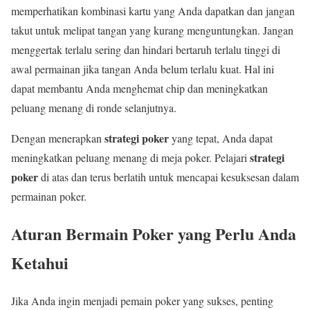
memperhatikan kombinasi kartu yang Anda dapatkan dan jangan
takut untuk melipat tangan yang kurang menguntungkan. Jangan
menggertak terlalu sering dan hindari bertaruh terlalu tinggi di
awal permainan jika tangan Anda belum terlalu kuat. Hal ini
dapat membantu Anda menghemat chip dan meningkatkan
peluang menang di ronde selanjutnya.
strategi poker
Dengan menerapkan
yang tepat, Anda dapat
strategi
meningkatkan peluang menang di meja poker. Pelajari
poker
di atas dan terus berlatih untuk mencapai kesuksesan dalam
permainan poker.
Aturan Bermain Poker yang Perlu Anda
Ketahui
Jika Anda ingin menjadi pemain poker yang sukses, penting