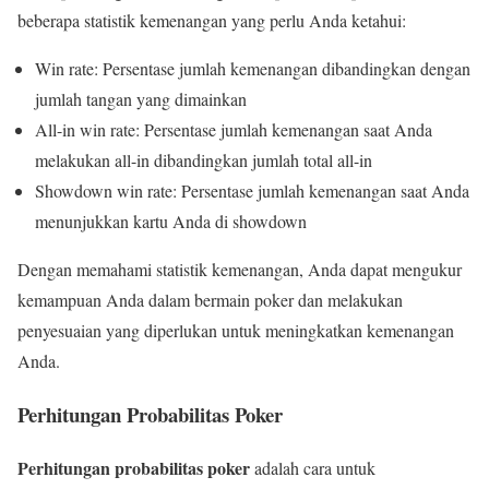
beberapa statistik kemenangan yang perlu Anda ketahui:
Win rate: Persentase jumlah kemenangan dibandingkan dengan
jumlah tangan yang dimainkan
All-in win rate: Persentase jumlah kemenangan saat Anda
melakukan all-in dibandingkan jumlah total all-in
Showdown win rate: Persentase jumlah kemenangan saat Anda
menunjukkan kartu Anda di showdown
Dengan memahami statistik kemenangan, Anda dapat mengukur
kemampuan Anda dalam bermain poker dan melakukan
penyesuaian yang diperlukan untuk meningkatkan kemenangan
Anda.
Perhitungan Probabilitas Poker
Perhitungan probabilitas poker
adalah cara untuk