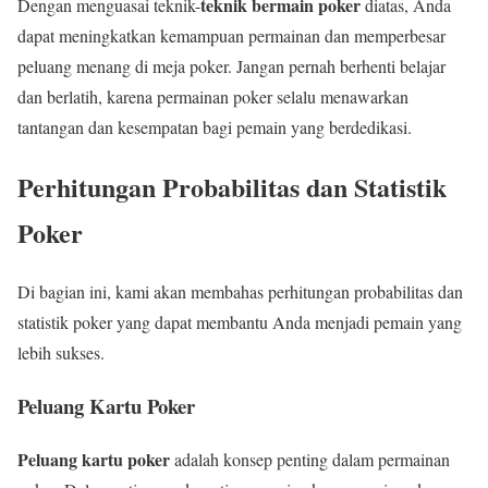
teknik bermain poker
Dengan menguasai teknik-
diatas, Anda
dapat meningkatkan kemampuan permainan dan memperbesar
peluang menang di meja poker. Jangan pernah berhenti belajar
dan berlatih, karena permainan poker selalu menawarkan
tantangan dan kesempatan bagi pemain yang berdedikasi.
Perhitungan Probabilitas dan Statistik
Poker
Di bagian ini, kami akan membahas perhitungan probabilitas dan
statistik poker yang dapat membantu Anda menjadi pemain yang
lebih sukses.
Peluang Kartu Poker
Peluang kartu poker
adalah konsep penting dalam permainan