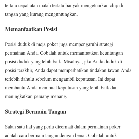
terlalu cepat atau malah terlalu banyak mengeluarkan chip di
tangan yang kurang menguntungkan.
Memanfaatkan Posisi
Posisi duduk di meja poker juga mempengaruhi strategi
permainan Anda. Cobalah untuk memanfaatkan keuntungan
posisi duduk yang lebih baik. Misalnya, jika Anda duduk di
posisi terakhir, Anda dapat memperhatikan tindakan lawan Anda
terlebih dahulu sebelum mengambil keputusan. Ini dapat
membantu Anda membuat keputusan yang lebih baik dan
meningkatkan peluang menang.
Strategi Bermain Tangan
Salah satu hal yang perlu dicermati dalam permainan poker
adalah cara bermain tangan dengan benar. Cobalah untuk