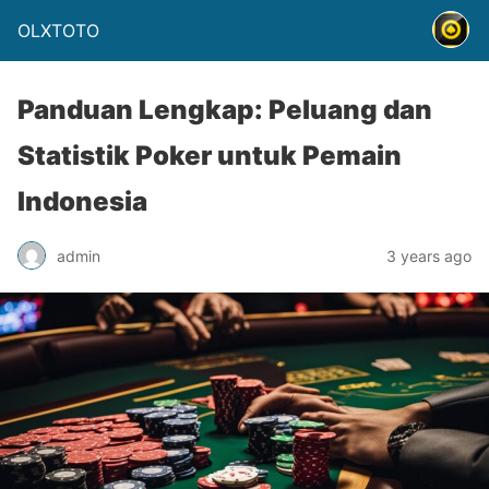
OLXTOTO
Panduan Lengkap: Peluang dan
Statistik Poker untuk Pemain
Indonesia
admin
3 years ago