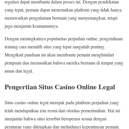
regulasi dapat membantu dalam proses ini. Dengan pendekatan
yang tepat, pemain dapat menemukan platform yang tidak hanya
menawarkan pengalaman bermain yang menyenangkan, tetapi
juga menjamin keamanannya.
Dengan meningkatnya popularitas perjudian online, pengetahuan
tentang cara memilih situs yang tepat sangatlah penting.
Mengikuti panduan ini akan membantu pemain menghindari
penipuan dan memastikan bahwa mereka bermain di tempat yang
aman dan legal.
Pengertian Situs Casino Online Legal
Situs casino online legal merujuk pada platform perjudian yang
telah mendapatkan izin resmi dari otoritas pemerintahan. Hal ini
menjamin bahwa situs tersebut beroperasi sesuai dengan
peraturan yang ditetapkan dan melindungi kepentingan pemain.