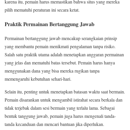
karena itu, pemain harus memastikan bahwa situs yang mereka
pilih mematuhi peraturan ini secara ketat.
Praktik Permainan Bertanggung Jawab
Permainan bertanggung jawab mencakup serangkaian prinsip
yang membantu pemain menikmati pengalaman tanpa risiko.
Salah satu praktik utama adalah menetapkan anggaran permainan
yang jelas dan mematuhi batas tersebut. Pemain harus hanya
menggunakan dana yang bisa mereka rugikan tanpa
memengaruhi kebutuhan sehari-hari.
Selain itu, penting untuk menetapkan batasan waktu saat bermain.
Pemain disarankan untuk mengambil istirahat secara berkala dan
tidak terjebak dalam sesi bermain yang terlalu lama. Sebagai
bentuk tanggung jawab, pemain juga harus mengenali tanda-
tanda kecanduan dan mencari bantuan jika diperlukan.