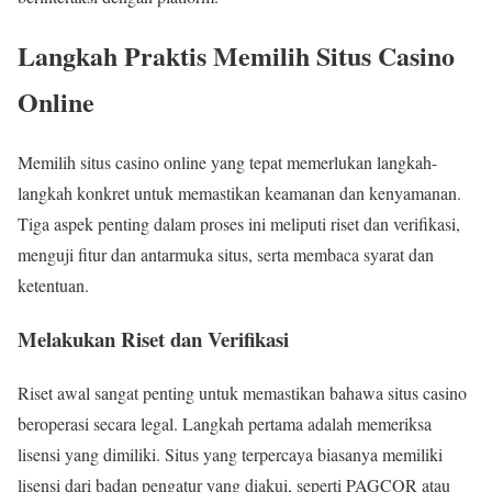
Langkah Praktis Memilih Situs Casino
Online
Memilih situs casino online yang tepat memerlukan langkah-
langkah konkret untuk memastikan keamanan dan kenyamanan.
Tiga aspek penting dalam proses ini meliputi riset dan verifikasi,
menguji fitur dan antarmuka situs, serta membaca syarat dan
ketentuan.
Melakukan Riset dan Verifikasi
Riset awal sangat penting untuk memastikan bahawa situs casino
beroperasi secara legal. Langkah pertama adalah memeriksa
lisensi yang dimiliki. Situs yang terpercaya biasanya memiliki
lisensi dari badan pengatur yang diakui, seperti PAGCOR atau