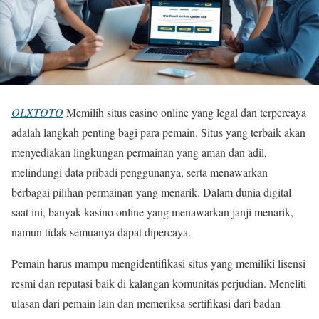
OLXTOTO
Memilih situs casino online yang legal dan terpercaya
adalah langkah penting bagi para pemain. Situs yang terbaik akan
menyediakan lingkungan permainan yang aman dan adil,
melindungi data pribadi penggunanya, serta menawarkan
berbagai pilihan permainan yang menarik. Dalam dunia digital
saat ini, banyak kasino online yang menawarkan janji menarik,
namun tidak semuanya dapat dipercaya.
Pemain harus mampu mengidentifikasi situs yang memiliki lisensi
resmi dan reputasi baik di kalangan komunitas perjudian. Meneliti
ulasan dari pemain lain dan memeriksa sertifikasi dari badan