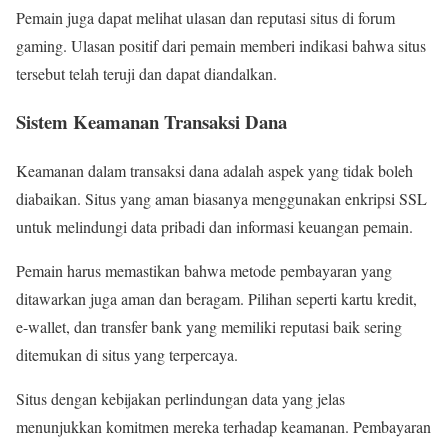
Pemain juga dapat melihat ulasan dan reputasi situs di forum
gaming. Ulasan positif dari pemain memberi indikasi bahwa situs
tersebut telah teruji dan dapat diandalkan.
Sistem Keamanan Transaksi Dana
Keamanan dalam transaksi dana adalah aspek yang tidak boleh
diabaikan. Situs yang aman biasanya menggunakan enkripsi SSL
untuk melindungi data pribadi dan informasi keuangan pemain.
Pemain harus memastikan bahwa metode pembayaran yang
ditawarkan juga aman dan beragam. Pilihan seperti kartu kredit,
e-wallet, dan transfer bank yang memiliki reputasi baik sering
ditemukan di situs yang terpercaya.
Situs dengan kebijakan perlindungan data yang jelas
menunjukkan komitmen mereka terhadap keamanan. Pembayaran