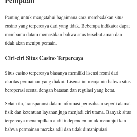
Penipuan
Penting untuk mengetahui bagaimana cara membedakan situs
casino yang terpercaya dari yang tidak. Beberapa indikator dapat
membantu dalam memastikan bahwa situs tersebut aman dan
tidak akan menipu pemain.
Ciri-ciri Situs Casino Terpercaya
Situs casino terpercaya biasanya memiliki lisensi resmi dari
otoritas permainan yang diakui. Lisensi ini menjamin bahwa situs
beroperasi sesuai dengan batasan dan regulasi yang ketat.
Selain itu, transparansi dalam informasi perusahaan seperti alamat
fisik dan ketentuan layanan juga menjadi ciri utama. Banyak situs
terpercaya menampilkan audit independen untuk menunjukkan
bahwa permainan mereka adil dan tidak dimanipulasi.