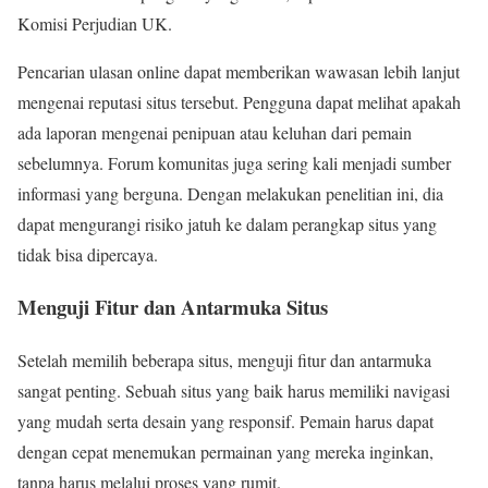
Komisi Perjudian UK.
Pencarian ulasan online dapat memberikan wawasan lebih lanjut
mengenai reputasi situs tersebut. Pengguna dapat melihat apakah
ada laporan mengenai penipuan atau keluhan dari pemain
sebelumnya. Forum komunitas juga sering kali menjadi sumber
informasi yang berguna. Dengan melakukan penelitian ini, dia
dapat mengurangi risiko jatuh ke dalam perangkap situs yang
tidak bisa dipercaya.
Menguji Fitur dan Antarmuka Situs
Setelah memilih beberapa situs, menguji fitur dan antarmuka
sangat penting. Sebuah situs yang baik harus memiliki navigasi
yang mudah serta desain yang responsif. Pemain harus dapat
dengan cepat menemukan permainan yang mereka inginkan,
tanpa harus melalui proses yang rumit.