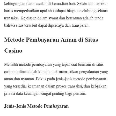
kebingungan dan masalah di kemudian hari. Selain itu, mereka
harus memperhatikan apakah terdapat biaya terselubung selama
transaksi. Kejelasan dalam syarat dan ketentuan adalah tanda
bahwa situs tersebut dapat dipercaya dan transparan.
Metode Pembayaran Aman di Situs
Casino
Memilih metode pembayaran yang tepat saat bermain di situs
casino online adalah kunci untuk memastikan pengalaman yang
aman dan nyaman. Fokus pada jenis-jenis metode pembayaran
yang tersedia, keamanan dalam proses transaksi, dan kebijakan
privasi data keuangan sangat penting bagi pemain.
Jenis-Jenis Metode Pembayaran