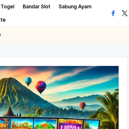
 Togel
Bandar Slot
Sabung Ayam
facebo
twi
tte
a