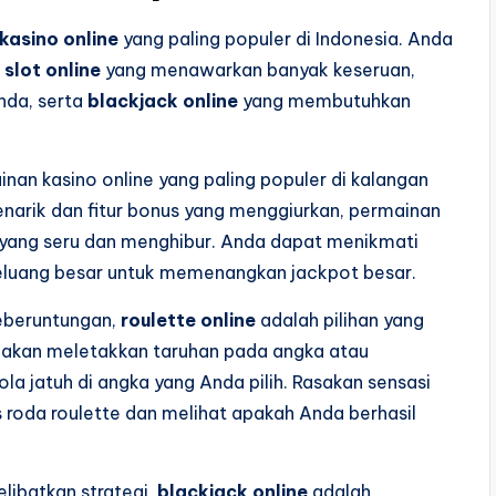
kasino online
yang paling populer di Indonesia. Anda
n
slot online
yang menawarkan banyak keseruan,
nda, serta
blackjack online
yang membutuhkan
nan kasino online yang paling populer di kalangan
narik dan fitur bonus yang menggiurkan, permainan
ang seru dan menghibur. Anda dapat menikmati
uang besar untuk memenangkan jackpot besar.
keberuntungan,
roulette online
adalah pilihan yang
 akan meletakkan taruhan pada angka atau
a jatuh di angka yang Anda pilih. Rasakan sensasi
 roda roulette dan melihat apakah Anda berhasil
libatkan strategi,
blackjack online
adalah