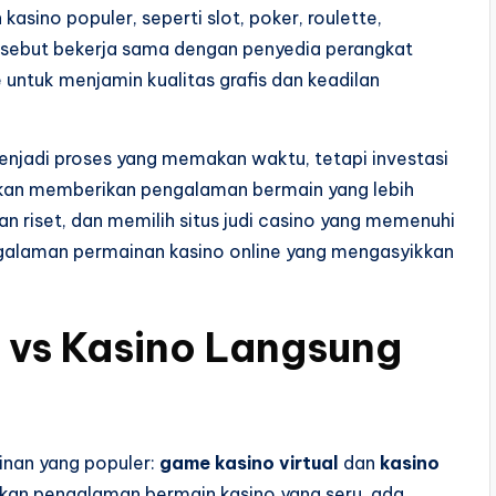
ino populer, seperti slot, poker, roulette,
tersebut bekerja sama dengan penyedia perangkat
 untuk menjamin kualitas grafis dan keadilan
enjadi proses yang memakan waktu, tetapi investasi
akan memberikan pengalaman bermain yang lebih
n riset, dan memilih situs judi casino yang memenuhi
ngalaman permainan kasino online yang mengasyikkan
 vs Kasino Langsung
ainan yang populer:
game kasino virtual
dan
kasino
kan pengalaman bermain kasino yang seru, ada