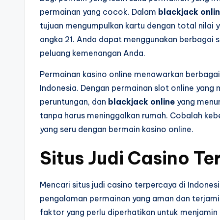
permainan yang cocok. Dalam
blackjack onli
tujuan mengumpulkan kartu dengan total nilai y
angka 21. Anda dapat menggunakan berbagai s
peluang kemenangan Anda.
Permainan kasino online menawarkan berbagai p
Indonesia. Dengan permainan slot online yang
peruntungan, dan
blackjack online
yang menun
tanpa harus meninggalkan rumah. Cobalah keb
yang seru dengan bermain kasino online.
Situs Judi Casino T
Mencari situs judi casino terpercaya di Indone
pengalaman permainan yang aman dan terjamin.
faktor yang perlu diperhatikan untuk menjamin