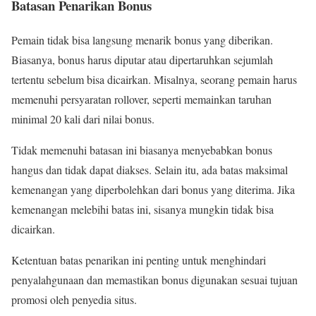
Batasan Penarikan Bonus
Pemain tidak bisa langsung menarik bonus yang diberikan.
Biasanya, bonus harus diputar atau dipertaruhkan sejumlah
tertentu sebelum bisa dicairkan. Misalnya, seorang pemain harus
memenuhi persyaratan rollover, seperti memainkan taruhan
minimal 20 kali dari nilai bonus.
Tidak memenuhi batasan ini biasanya menyebabkan bonus
hangus dan tidak dapat diakses. Selain itu, ada batas maksimal
kemenangan yang diperbolehkan dari bonus yang diterima. Jika
kemenangan melebihi batas ini, sisanya mungkin tidak bisa
dicairkan.
Ketentuan batas penarikan ini penting untuk menghindari
penyalahgunaan dan memastikan bonus digunakan sesuai tujuan
promosi oleh penyedia situs.