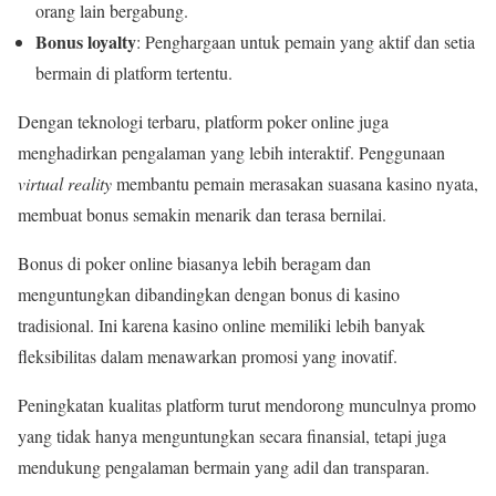
orang lain bergabung.
Bonus loyalty
: Penghargaan untuk pemain yang aktif dan setia
bermain di platform tertentu.
Dengan teknologi terbaru, platform poker online juga
menghadirkan pengalaman yang lebih interaktif. Penggunaan
virtual reality
membantu pemain merasakan suasana kasino nyata,
membuat bonus semakin menarik dan terasa bernilai.
Bonus di poker online biasanya lebih beragam dan
menguntungkan dibandingkan dengan bonus di kasino
tradisional. Ini karena kasino online memiliki lebih banyak
fleksibilitas dalam menawarkan promosi yang inovatif.
Peningkatan kualitas platform turut mendorong munculnya promo
yang tidak hanya menguntungkan secara finansial, tetapi juga
mendukung pengalaman bermain yang adil dan transparan.