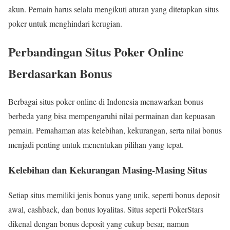
akun. Pemain harus selalu mengikuti aturan yang ditetapkan situs
poker untuk menghindari kerugian.
Perbandingan Situs Poker Online
Berdasarkan Bonus
Berbagai situs poker online di Indonesia menawarkan bonus
berbeda yang bisa mempengaruhi nilai permainan dan kepuasan
pemain. Pemahaman atas kelebihan, kekurangan, serta nilai bonus
menjadi penting untuk menentukan pilihan yang tepat.
Kelebihan dan Kekurangan Masing-Masing Situs
Setiap situs memiliki jenis bonus yang unik, seperti bonus deposit
awal, cashback, dan bonus loyalitas. Situs seperti PokerStars
dikenal dengan bonus deposit yang cukup besar, namun