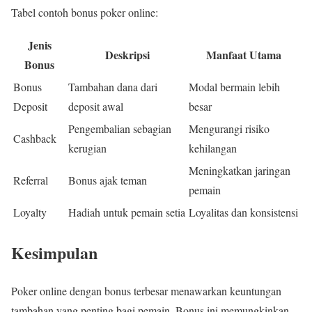
Tabel contoh bonus poker online:
Jenis
Deskripsi
Manfaat Utama
Bonus
Bonus
Tambahan dana dari
Modal bermain lebih
Deposit
deposit awal
besar
Pengembalian sebagian
Mengurangi risiko
Cashback
kerugian
kehilangan
Meningkatkan jaringan
Referral
Bonus ajak teman
pemain
Loyalty
Hadiah untuk pemain setia
Loyalitas dan konsistensi
Kesimpulan
Poker online dengan bonus terbesar menawarkan keuntungan
tambahan yang penting bagi pemain. Bonus ini memungkinkan