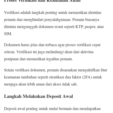
Verifikasi adalah langkah penting untuk memastikan identitas
pemain dan menghindari penyalahgunaan. Pemain biasanya
diminta mengunggah dokumen resmi seperti KTP, paspor, atau
SIM.
Dokumen harus jelas dan terbaca agar proses verifikasi cepat
selesai. Verifikasi ini juga melindungi akun dari aktivitas
penipuan dan memastikan legalitas pemain.
Selain verifikasi dokumen, pemain disarankan mengaktifkan fitur
keamanan tambahan seperti otentikasi dua faktor (2FA) untuk
menjaga akun lebih aman dari akses tidak sah.
Langkah Melakukan Deposit Awal
Deposit awal penting untuk mulai bermain dan mendapatkan