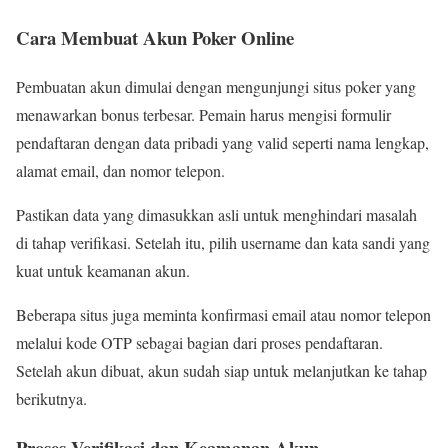
Cara Membuat Akun Poker Online
Pembuatan akun dimulai dengan mengunjungi situs poker yang
menawarkan bonus terbesar. Pemain harus mengisi formulir
pendaftaran dengan data pribadi yang valid seperti nama lengkap,
alamat email, dan nomor telepon.
Pastikan data yang dimasukkan asli untuk menghindari masalah
di tahap verifikasi. Setelah itu, pilih username dan kata sandi yang
kuat untuk keamanan akun.
Beberapa situs juga meminta konfirmasi email atau nomor telepon
melalui kode OTP sebagai bagian dari proses pendaftaran.
Setelah akun dibuat, akun sudah siap untuk melanjutkan ke tahap
berikutnya.
Proses Verifikasi dan Keamanan Akun