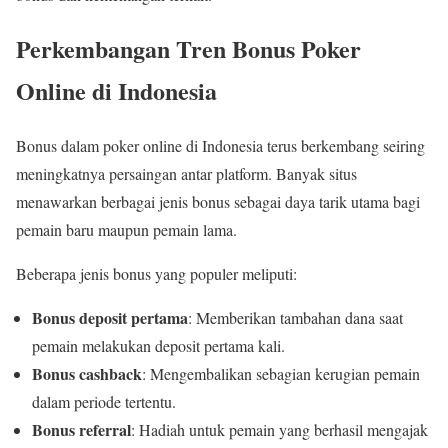
Perkembangan Tren Bonus Poker
Online di Indonesia
Bonus dalam poker online di Indonesia terus berkembang seiring
meningkatnya persaingan antar platform. Banyak situs
menawarkan berbagai jenis bonus sebagai daya tarik utama bagi
pemain baru maupun pemain lama.
Beberapa jenis bonus yang populer meliputi:
Bonus deposit pertama
: Memberikan tambahan dana saat
pemain melakukan deposit pertama kali.
Bonus cashback
: Mengembalikan sebagian kerugian pemain
dalam periode tertentu.
Bonus referral
: Hadiah untuk pemain yang berhasil mengajak