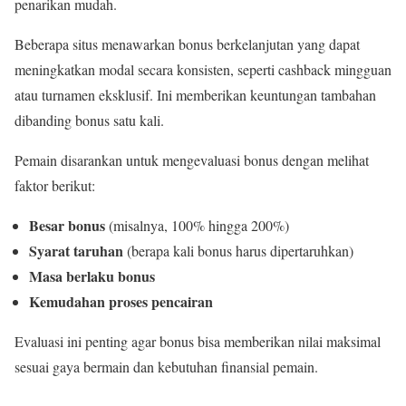
penarikan mudah.
Beberapa situs menawarkan bonus berkelanjutan yang dapat
meningkatkan modal secara konsisten, seperti cashback mingguan
atau turnamen eksklusif. Ini memberikan keuntungan tambahan
dibanding bonus satu kali.
Pemain disarankan untuk mengevaluasi bonus dengan melihat
faktor berikut:
Besar bonus
(misalnya, 100% hingga 200%)
Syarat taruhan
(berapa kali bonus harus dipertaruhkan)
Masa berlaku bonus
Kemudahan proses pencairan
Evaluasi ini penting agar bonus bisa memberikan nilai maksimal
sesuai gaya bermain dan kebutuhan finansial pemain.