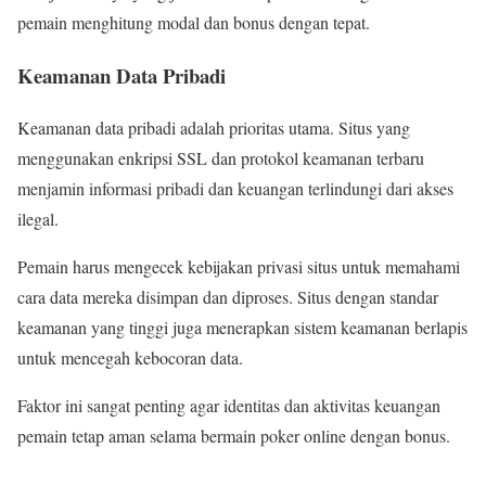
pemain menghitung modal dan bonus dengan tepat.
Keamanan Data Pribadi
Keamanan data pribadi adalah prioritas utama. Situs yang
menggunakan enkripsi SSL dan protokol keamanan terbaru
menjamin informasi pribadi dan keuangan terlindungi dari akses
ilegal.
Pemain harus mengecek kebijakan privasi situs untuk memahami
cara data mereka disimpan dan diproses. Situs dengan standar
keamanan yang tinggi juga menerapkan sistem keamanan berlapis
untuk mencegah kebocoran data.
Faktor ini sangat penting agar identitas dan aktivitas keuangan
pemain tetap aman selama bermain poker online dengan bonus.