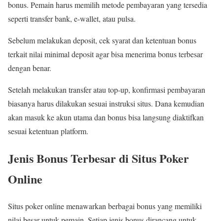
bonus. Pemain harus memilih metode pembayaran yang tersedia
seperti transfer bank, e-wallet, atau pulsa.
Sebelum melakukan deposit, cek syarat dan ketentuan bonus
terkait nilai minimal deposit agar bisa menerima bonus terbesar
dengan benar.
Setelah melakukan transfer atau top-up, konfirmasi pembayaran
biasanya harus dilakukan sesuai instruksi situs. Dana kemudian
akan masuk ke akun utama dan bonus bisa langsung diaktifkan
sesuai ketentuan platform.
Jenis Bonus Terbesar di Situs Poker
Online
Situs poker online menawarkan berbagai bonus yang memiliki
nilai besar untuk pemain. Setiap jenis bonus dirancang untuk