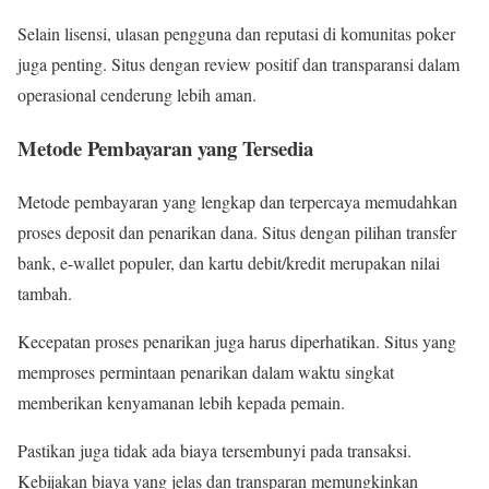
Selain lisensi, ulasan pengguna dan reputasi di komunitas poker
juga penting. Situs dengan review positif dan transparansi dalam
operasional cenderung lebih aman.
Metode Pembayaran yang Tersedia
Metode pembayaran yang lengkap dan terpercaya memudahkan
proses deposit dan penarikan dana. Situs dengan pilihan transfer
bank, e-wallet populer, dan kartu debit/kredit merupakan nilai
tambah.
Kecepatan proses penarikan juga harus diperhatikan. Situs yang
memproses permintaan penarikan dalam waktu singkat
memberikan kenyamanan lebih kepada pemain.
Pastikan juga tidak ada biaya tersembunyi pada transaksi.
Kebijakan biaya yang jelas dan transparan memungkinkan