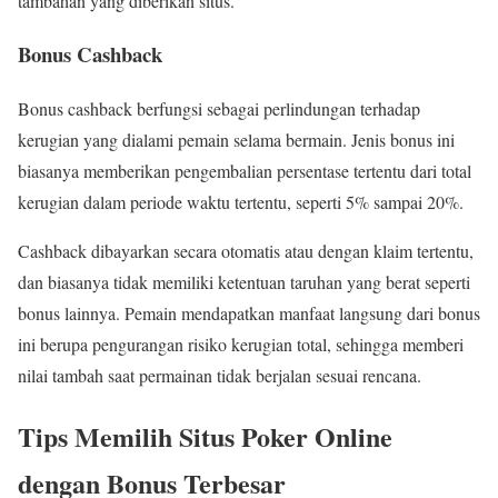
tambahan yang diberikan situs.
Bonus Cashback
Bonus cashback berfungsi sebagai perlindungan terhadap
kerugian yang dialami pemain selama bermain. Jenis bonus ini
biasanya memberikan pengembalian persentase tertentu dari total
kerugian dalam periode waktu tertentu, seperti 5% sampai 20%.
Cashback dibayarkan secara otomatis atau dengan klaim tertentu,
dan biasanya tidak memiliki ketentuan taruhan yang berat seperti
bonus lainnya. Pemain mendapatkan manfaat langsung dari bonus
ini berupa pengurangan risiko kerugian total, sehingga memberi
nilai tambah saat permainan tidak berjalan sesuai rencana.
Tips Memilih Situs Poker Online
dengan Bonus Terbesar