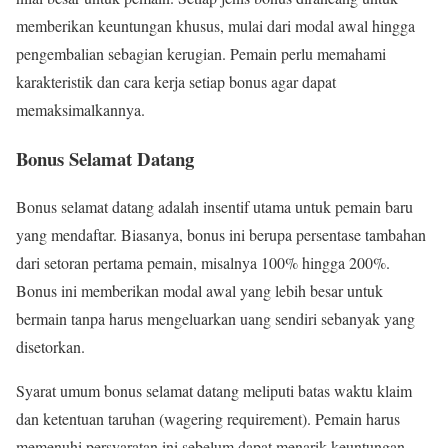
memberikan keuntungan khusus, mulai dari modal awal hingga
pengembalian sebagian kerugian. Pemain perlu memahami
karakteristik dan cara kerja setiap bonus agar dapat
memaksimalkannya.
Bonus Selamat Datang
Bonus selamat datang adalah insentif utama untuk pemain baru
yang mendaftar. Biasanya, bonus ini berupa persentase tambahan
dari setoran pertama pemain, misalnya 100% hingga 200%.
Bonus ini memberikan modal awal yang lebih besar untuk
bermain tanpa harus mengeluarkan uang sendiri sebanyak yang
disetorkan.
Syarat umum bonus selamat datang meliputi batas waktu klaim
dan ketentuan taruhan (wagering requirement). Pemain harus
memenuhi persyaratan ini sebelum dapat menarik keuntungan