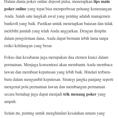
tips main
Dalam dunia poker online deposit pulsa, menerapkan
poker online
yang tepat bisa memperbesar peluang kemenangan
Anda. Salah satu langkah awal yang penting adalah manajemen
bankroll yang baik. Pastikan untuk menetapkan batasan dan tidak
melebihi jumlah yang telah Anda anggarkan. Dengan disiplin
dalam pengelolaan dana, Anda dapat bermain lebih lama tanpa
risiko kehilangan yang besar.
Fokus dan kesabaran juga merupakan dua elemen kunci dalam
permainan. Menjaga konsentrasi akan membantu Anda membaca
lawan dan membuat keputusan yang lebih baik. Hindari terburu-
buru dalam mengambil keputusan. Strategi jangka panjang seperti
mengenal pola permainan lawan dan membangun permainan
trik menang poker
secara bertahap juga dapat menjadi
yang
ampuh.
Selain itu, penting untuk menghindari kesalahan umum yang