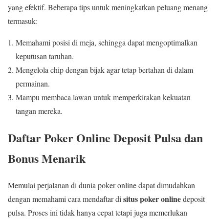
yang efektif. Beberapa tips untuk meningkatkan peluang menang
termasuk:
Memahami posisi di meja, sehingga dapat mengoptimalkan
keputusan taruhan.
Mengelola chip dengan bijak agar tetap bertahan di dalam
permainan.
Mampu membaca lawan untuk memperkirakan kekuatan
tangan mereka.
Daftar Poker Online Deposit Pulsa dan
Bonus Menarik
Memulai perjalanan di dunia poker online dapat dimudahkan
situs poker online
dengan memahami cara mendaftar di
deposit
pulsa. Proses ini tidak hanya cepat tetapi juga memerlukan