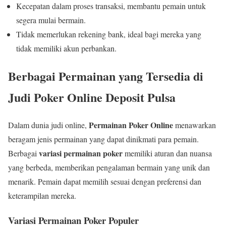
Kecepatan dalam proses transaksi, membantu pemain untuk
segera mulai bermain.
Tidak memerlukan rekening bank, ideal bagi mereka yang
tidak memiliki akun perbankan.
Berbagai Permainan yang Tersedia di
Judi Poker Online Deposit Pulsa
Permainan Poker Online
Dalam dunia judi online,
menawarkan
beragam jenis permainan yang dapat dinikmati para pemain.
variasi permainan poker
Berbagai
memiliki aturan dan nuansa
yang berbeda, memberikan pengalaman bermain yang unik dan
menarik. Pemain dapat memilih sesuai dengan preferensi dan
keterampilan mereka.
Variasi Permainan Poker Populer