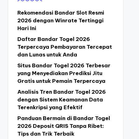
Rekomendasi Bandar Slot Resmi
2026 dengan Winrate Tertinggi
Hari Ini
Daftar Bandar Togel 2026
Terpercaya Pembayaran Tercepat
dan Lunas untuk Anda
Situs Bandar Togel 2026 Terbesar
yang Menyediakan Prediksi Jitu
Gratis untuk Pemain Terpercaya
Analisis Tren Bandar Togel 2026
dengan Sistem Keamanan Data
Terenkripsi yang Efektif
Panduan Bermain di Bandar Togel
2026 Deposit QRIS Tanpa Ribet:
Tips dan Trik Terbaik