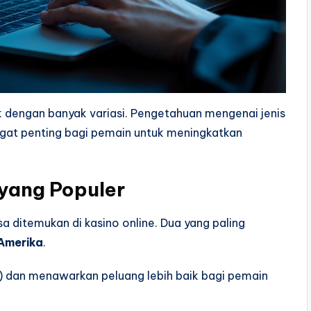
k dengan banyak variasi. Pengetahuan mengenai jenis
gat penting bagi pemain untuk meningkatkan
 yang Populer
a ditemukan di kasino online. Dua yang paling
Amerika
.
 dan menawarkan peluang lebih baik bagi pemain