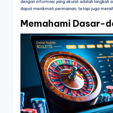
dengan informasi yang akurat adalah langkah aw
dapat menikmati permainan, tetapi juga meraih
Memahami Dasar-das