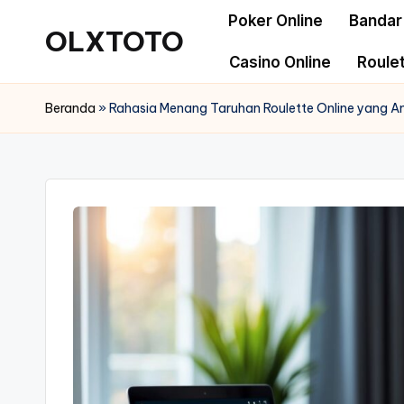
Poker Online
Bandar
OLXTOTO
Casino Online
Roule
Beranda
»
Rahasia Menang Taruhan Roulette Online yang Ama