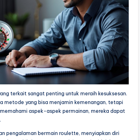
yang terkait sangat penting untuk meraih kesuksesan.
da metode yang bisa menjamin kemenangan, tetapi
an memahami aspek-aspek permainan, mereka dapat
.
an pengalaman bermain roulette, menyiapkan diri