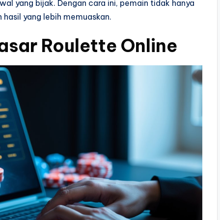
al yang bijak. Dengan cara ini, pemain tidak hanya
 hasil yang lebih memuaskan.
ar Roulette Online