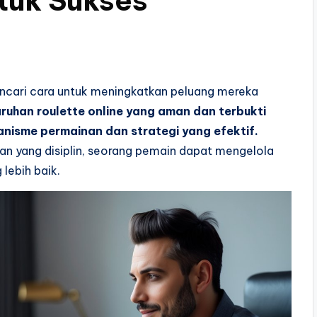
ntuk Sukses
ncari cara untuk meningkatkan peluang mereka
ruhan roulette online yang aman dan terbukti
sme permainan dan strategi yang efektif.
n yang disiplin, seorang pemain dapat mengelola
lebih baik.