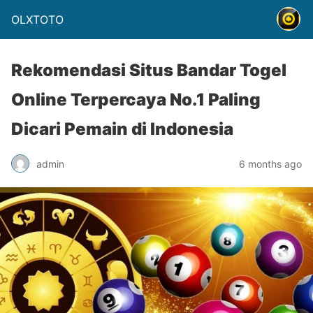
OLXTOTO
Rekomendasi Situs Bandar Togel
Online Terpercaya No.1 Paling
Dicari Pemain di Indonesia
admin
6 months ago