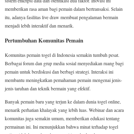
sistem enkripsi data dan otentikasi dua faktor. Inovasi ini
memberikan rasa aman bagi pemain dalam bertransaksi. Selain
itu, adanya fasilitas live draw membuat pengalaman bermain
menjadi lebih interaktif dan menarik.
Pertumbuhan Komunitas Pemain
Komunitas pemain togel di Indonesia semakin tumbuh pesat.
Berbagai forum dan grup media sosial menyediakan ruang bagi
pemain untuk berdiskusi dan berbagi strategi. Interaksi ini
membantu meningkatkan pemahaman pemain mengenai jenis-
jenis taruhan dan teknik bermain yang efektif.
Banyak pemain baru yang terjun ke dalam dunia togel online,
menarik perhatian khalayak yang lebih luas. Webinar dan acara
komunitas juga semakin umum, memberikan edukasi tentang
permainan ini. Ini menunjukkan bahwa minat terhadap togel