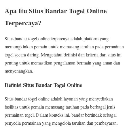
Apa Itu Situs Bandar Togel Online
Terpercaya?
Situs bandar togel online terpercaya adalah platform yang
memungkinkan pemain untuk memasang taruhan pada permainan
togel secara daring. Mengetahui definisi dan kriteria dari situs ini
penting untuk memastikan pengalaman bermain yang aman dan
menyenangkan.
Definisi Situs Bandar Togel Online
Situs bandar togel online adalah layanan yang menyediakan
fasilitas untuk pemain memasang taruhan pada berbagai jenis
permainan togel. Dalam konteks ini, bandar bertindak sebagai
penyedia permainan yang mengelola taruhan dan pembayaran.