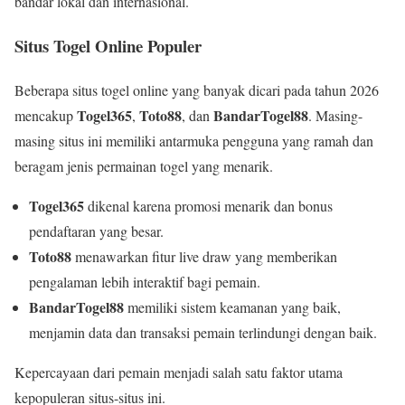
bandar lokal dan internasional.
Situs Togel Online Populer
Beberapa situs togel online yang banyak dicari pada tahun 2026
Togel365
Toto88
BandarTogel88
mencakup
,
, dan
. Masing-
masing situs ini memiliki antarmuka pengguna yang ramah dan
beragam jenis permainan togel yang menarik.
Togel365
dikenal karena promosi menarik dan bonus
pendaftaran yang besar.
Toto88
menawarkan fitur live draw yang memberikan
pengalaman lebih interaktif bagi pemain.
BandarTogel88
memiliki sistem keamanan yang baik,
menjamin data dan transaksi pemain terlindungi dengan baik.
Kepercayaan dari pemain menjadi salah satu faktor utama
kepopuleran situs-situs ini.