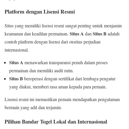
Platform dengan Lisensi Resmi
Situs yang memiliki lisensi resmi sangat penting untuk menjamin
Situs A
Situs B
keamanan dan keadilan permainan.
dan
adalah
contoh platform dengan lisensi dari otoritas perjudian
internasional.
Situs A
menawarkan transparansi penuh dalam proses
permainan dan memiliki audit rutin.
Situs B
beroperasi dengan sertifikat dari lembaga pengatur
yang diakui, memberi rasa aman kepada para pemain.
Lisensi resmi ini memastikan pemain mendapatkan pengalaman
bermain yang adil dan terjamin.
Pilihan Bandar Togel Lokal dan Internasional