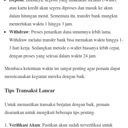
atau kartu kredit akan segera diproses dan masuk ke akun
dalam hitungan menit. Sementara itu, transfer bank mungkin
memerlukan waktu 1 hingga 3 jam.
Withdraw
: Proses penarikan dana umumnya lebih lama.
Withdraw melalui transfer bank bisa memakan waktu hingga 1-
3 hari kerja. Sedangkan metode e-wallet biasanya lebih cepat,
dengan proses yang selesai dalam waktu 24 jam.
Membaca ketentuan waktu ini sangat penting agar pemain dapat
merencanakan kegiatan mereka dengan baik.
Tips Transaksi Lancar
Untuk memastikan transaksi berjalan dengan baik, pemain
disarankan untuk mengikuti beberapa tips penting.
Verifikasi Akun
: Pastikan akun sudah terverifikasi untuk