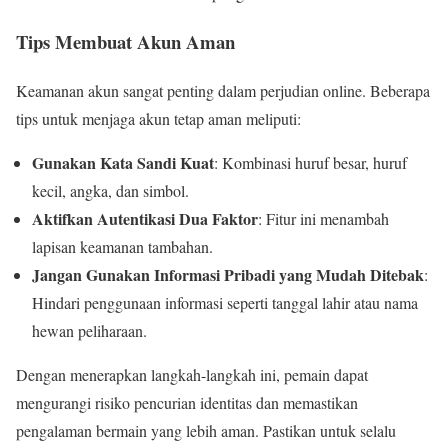
Tips Membuat Akun Aman
Keamanan akun sangat penting dalam perjudian online. Beberapa
tips untuk menjaga akun tetap aman meliputi:
Gunakan Kata Sandi Kuat
: Kombinasi huruf besar, huruf
kecil, angka, dan simbol.
Aktifkan Autentikasi Dua Faktor
: Fitur ini menambah
lapisan keamanan tambahan.
Jangan Gunakan Informasi Pribadi yang Mudah Ditebak
:
Hindari penggunaan informasi seperti tanggal lahir atau nama
hewan peliharaan.
Dengan menerapkan langkah-langkah ini, pemain dapat
mengurangi risiko pencurian identitas dan memastikan
pengalaman bermain yang lebih aman. Pastikan untuk selalu