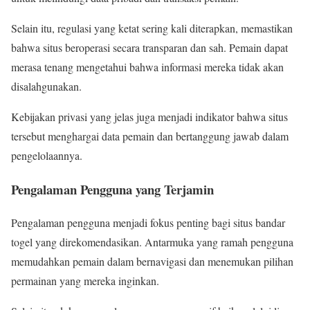
Selain itu, regulasi yang ketat sering kali diterapkan, memastikan
bahwa situs beroperasi secara transparan dan sah. Pemain dapat
merasa tenang mengetahui bahwa informasi mereka tidak akan
disalahgunakan.
Kebijakan privasi yang jelas juga menjadi indikator bahwa situs
tersebut menghargai data pemain dan bertanggung jawab dalam
pengelolaannya.
Pengalaman Pengguna yang Terjamin
Pengalaman pengguna menjadi fokus penting bagi situs bandar
togel yang direkomendasikan. Antarmuka yang ramah pengguna
memudahkan pemain dalam bernavigasi dan menemukan pilihan
permainan yang mereka inginkan.