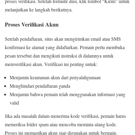
proses verifikasi. Setelah formulir diisi, klik tombol “Kirim” untuk
melanjutkan ke langkah berikutnya.
Proses Verifikasi Akun
Setelah pendaftaran, situs akan mengirimkan email atau SMS
konfirmasi ke alamat yang didaftarkan. Pemain perlu membuka
pesan tersebut dan mengikuti instruksi di dalamnya untuk
memverifikasi akun. Verifikasi ini penting untuk:
Menjamin keamanan akun dari penyalahgunaan
Menghindari pendaftaran ganda
Menjamin bahwa pemain telah menggunakan informasi yang
valid
Jika ada masalah dalam menerima kode verifikasi, pemain harus
memeriksa folder spam atau mencoba meminta ulang kode.
Proses ini memastikan akun siap digunakan untuk bermain.