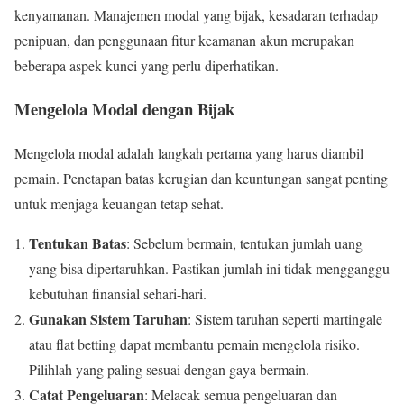
kenyamanan. Manajemen modal yang bijak, kesadaran terhadap
penipuan, dan penggunaan fitur keamanan akun merupakan
beberapa aspek kunci yang perlu diperhatikan.
Mengelola Modal dengan Bijak
Mengelola modal adalah langkah pertama yang harus diambil
pemain. Penetapan batas kerugian dan keuntungan sangat penting
untuk menjaga keuangan tetap sehat.
Tentukan Batas
: Sebelum bermain, tentukan jumlah uang
yang bisa dipertaruhkan. Pastikan jumlah ini tidak mengganggu
kebutuhan finansial sehari-hari.
Gunakan Sistem Taruhan
: Sistem taruhan seperti martingale
atau flat betting dapat membantu pemain mengelola risiko.
Pilihlah yang paling sesuai dengan gaya bermain.
Catat Pengeluaran
: Melacak semua pengeluaran dan