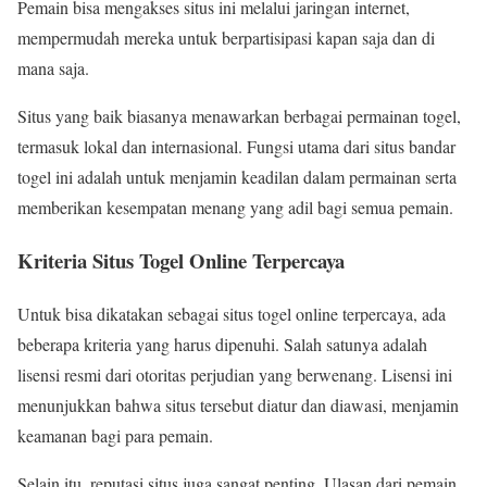
Pemain bisa mengakses situs ini melalui jaringan internet,
mempermudah mereka untuk berpartisipasi kapan saja dan di
mana saja.
Situs yang baik biasanya menawarkan berbagai permainan togel,
termasuk lokal dan internasional. Fungsi utama dari situs bandar
togel ini adalah untuk menjamin keadilan dalam permainan serta
memberikan kesempatan menang yang adil bagi semua pemain.
Kriteria Situs Togel Online Terpercaya
Untuk bisa dikatakan sebagai situs togel online terpercaya, ada
beberapa kriteria yang harus dipenuhi. Salah satunya adalah
lisensi resmi dari otoritas perjudian yang berwenang. Lisensi ini
menunjukkan bahwa situs tersebut diatur dan diawasi, menjamin
keamanan bagi para pemain.
Selain itu, reputasi situs juga sangat penting. Ulasan dari pemain