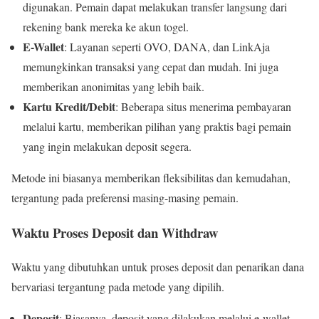
digunakan. Pemain dapat melakukan transfer langsung dari
rekening bank mereka ke akun togel.
E-Wallet
: Layanan seperti OVO, DANA, dan LinkAja
memungkinkan transaksi yang cepat dan mudah. Ini juga
memberikan anonimitas yang lebih baik.
Kartu Kredit/Debit
: Beberapa situs menerima pembayaran
melalui kartu, memberikan pilihan yang praktis bagi pemain
yang ingin melakukan deposit segera.
Metode ini biasanya memberikan fleksibilitas dan kemudahan,
tergantung pada preferensi masing-masing pemain.
Waktu Proses Deposit dan Withdraw
Waktu yang dibutuhkan untuk proses deposit dan penarikan dana
bervariasi tergantung pada metode yang dipilih.
Deposit
: Biasanya, deposit yang dilakukan melalui e-wallet