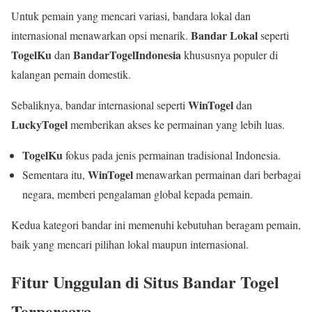
Untuk pemain yang mencari variasi, bandara lokal dan
Bandar Lokal
internasional menawarkan opsi menarik.
seperti
TogelKu
BandarTogelIndonesia
dan
khususnya populer di
kalangan pemain domestik.
WinTogel
Sebaliknya, bandar internasional seperti
dan
LuckyTogel
memberikan akses ke permainan yang lebih luas.
TogelKu
fokus pada jenis permainan tradisional Indonesia.
WinTogel
Sementara itu,
menawarkan permainan dari berbagai
negara, memberi pengalaman global kepada pemain.
Kedua kategori bandar ini memenuhi kebutuhan beragam pemain,
baik yang mencari pilihan lokal maupun internasional.
Fitur Unggulan di Situs Bandar Togel
Terpercaya