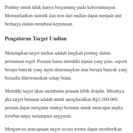
Penting untuk tidak hanya bergantung pada keberuntungan.
Memanfaatkan statistik dan tren dari undian dapat menjadi alat
berharga dalam membuat keputusan.
Pengaturan Target Undian
Menetapkan target undian adalah langkah penting dalam
permainan togel. Pemain harus memiliki tujuan yang jelas, seperti
berapa banyak yang ingin dimenangkan atau berapa banyak yang
bersedia diinvestasikan setiap bulan.
Memiliki target akan membantu pemain lebih disiplin. Misalnya,
jika target bulanan adalah untuk menghasilkan Rp2.000.000,
pemain dapat mengatur strategi bermain untuk mencapai angka
tersebut tanpa melampaui anggaran.
Mengawasi pencapaian target secara teratur dapat memberikan