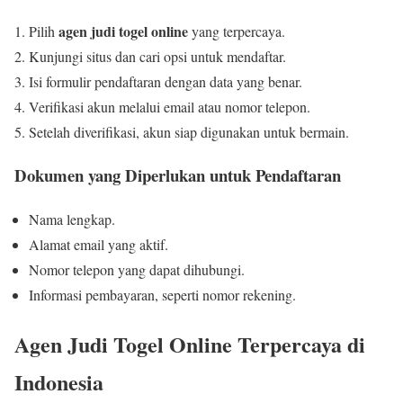
agen judi togel online
Pilih
yang terpercaya.
Kunjungi situs dan cari opsi untuk mendaftar.
Isi formulir pendaftaran dengan data yang benar.
Verifikasi akun melalui email atau nomor telepon.
Setelah diverifikasi, akun siap digunakan untuk bermain.
Dokumen yang Diperlukan untuk Pendaftaran
Nama lengkap.
Alamat email yang aktif.
Nomor telepon yang dapat dihubungi.
Informasi pembayaran, seperti nomor rekening.
Agen Judi Togel Online Terpercaya di
Indonesia