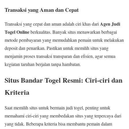
Transaksi yang Aman dan Cepat
Agen Judi
Transaksi yang cepat dan aman adalah ciri khas dari
Togel Online
berkualitas. Banyak situs menawarkan berbagai
metode pembayaran yang memudahkan pemain untuk melakukan
deposit dan penarikan. Pastikan untuk memilih situs yang
menjamin proses transaksi transparan dan efisien, agar semua
kegiatan taruhan berjalan tanpa hambatan.
Situs Bandar Togel Resmi: Ciri-ciri dan
Kriteria
Saat memilih situs untuk bermain judi togel, penting untuk
memahami ciri-ciri yang membedakan situs yang terpercaya dari
yang tidak. Beberapa kriteria bisa membantu pemain dalam