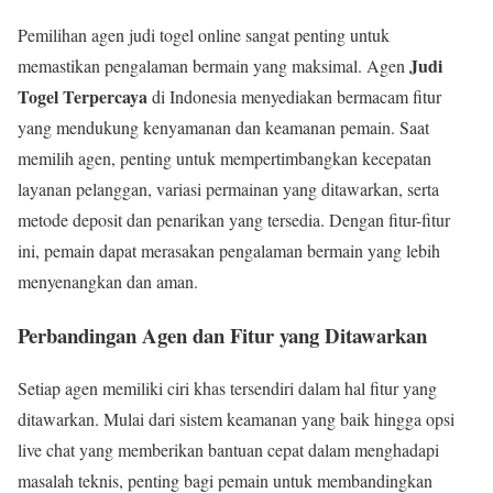
Pemilihan agen judi togel online sangat penting untuk
Judi
memastikan pengalaman bermain yang maksimal. Agen
Togel Terpercaya
di Indonesia menyediakan bermacam fitur
yang mendukung kenyamanan dan keamanan pemain. Saat
memilih agen, penting untuk mempertimbangkan kecepatan
layanan pelanggan, variasi permainan yang ditawarkan, serta
metode deposit dan penarikan yang tersedia. Dengan fitur-fitur
ini, pemain dapat merasakan pengalaman bermain yang lebih
menyenangkan dan aman.
Perbandingan Agen dan Fitur yang Ditawarkan
Setiap agen memiliki ciri khas tersendiri dalam hal fitur yang
ditawarkan. Mulai dari sistem keamanan yang baik hingga opsi
live chat yang memberikan bantuan cepat dalam menghadapi
masalah teknis, penting bagi pemain untuk membandingkan