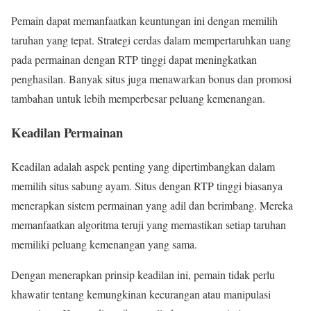
Pemain dapat memanfaatkan keuntungan ini dengan memilih
taruhan yang tepat. Strategi cerdas dalam mempertaruhkan uang
pada permainan dengan RTP tinggi dapat meningkatkan
penghasilan. Banyak situs juga menawarkan bonus dan promosi
tambahan untuk lebih memperbesar peluang kemenangan.
Keadilan Permainan
Keadilan adalah aspek penting yang dipertimbangkan dalam
memilih situs sabung ayam. Situs dengan RTP tinggi biasanya
menerapkan sistem permainan yang adil dan berimbang. Mereka
memanfaatkan algoritma teruji yang memastikan setiap taruhan
memiliki peluang kemenangan yang sama.
Dengan menerapkan prinsip keadilan ini, pemain tidak perlu
khawatir tentang kemungkinan kecurangan atau manipulasi