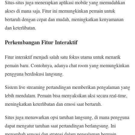
Situs-situs juga menerapkan aplikasi mobile yang memudahkan
akses di mana saja. Fitur ini memungkinkan pemain untuk
bertaruh dengan cepat dan mudah, meningkatkan kenyamanan
dan keterlibatan.
Perkembangan Fitur Interaktif
Fitur interaktif menjadi salah satu fokus utama untuk menarik
pemain baru. Contohnya, adanya chat room yang memungkinkan
pengguna berdiskusi langsung.
Sistem live streaming pertandingan memberikan pengalaman yang
lebih mendalam. Pemain bisa menyaksikan aksi secara real-time,
meningkatkan keterlibatan dan emosi saat bertaruh.
Situs juga menawarkan opsi taruhan langsung, di mana pengguna
dapat mengatur taruhan saat pertandingan berlangsung. Ini
menambah sensasi dan strategi dalam pengalaman bermain.