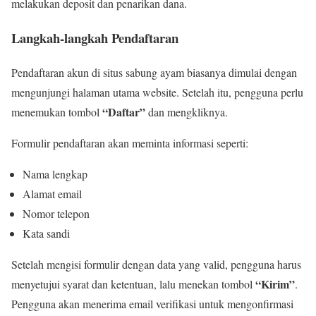
melakukan deposit dan penarikan dana.
Langkah-langkah Pendaftaran
Pendaftaran akun di situs sabung ayam biasanya dimulai dengan
mengunjungi halaman utama website. Setelah itu, pengguna perlu
“Daftar”
menemukan tombol
dan mengkliknya.
Formulir pendaftaran akan meminta informasi seperti:
Nama lengkap
Alamat email
Nomor telepon
Kata sandi
Setelah mengisi formulir dengan data yang valid, pengguna harus
“Kirim”
menyetujui syarat dan ketentuan, lalu menekan tombol
.
Pengguna akan menerima email verifikasi untuk mengonfirmasi