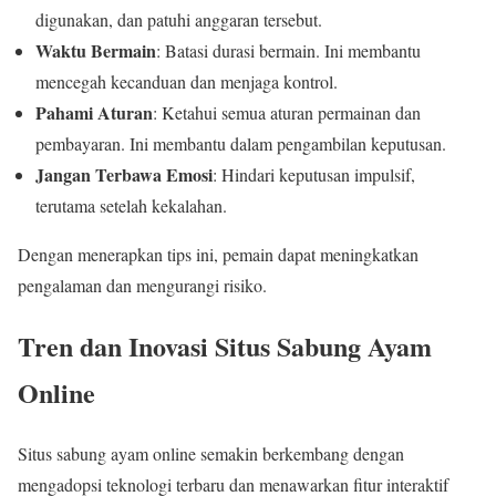
digunakan, dan patuhi anggaran tersebut.
Waktu Bermain
: Batasi durasi bermain. Ini membantu
mencegah kecanduan dan menjaga kontrol.
Pahami Aturan
: Ketahui semua aturan permainan dan
pembayaran. Ini membantu dalam pengambilan keputusan.
Jangan Terbawa Emosi
: Hindari keputusan impulsif,
terutama setelah kekalahan.
Dengan menerapkan tips ini, pemain dapat meningkatkan
pengalaman dan mengurangi risiko.
Tren dan Inovasi Situs Sabung Ayam
Online
Situs sabung ayam online semakin berkembang dengan
mengadopsi teknologi terbaru dan menawarkan fitur interaktif