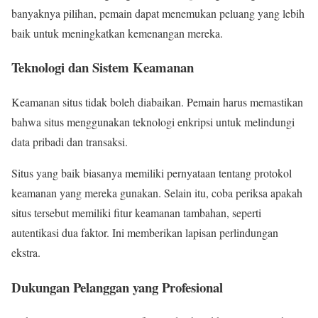
banyaknya pilihan, pemain dapat menemukan peluang yang lebih
baik untuk meningkatkan kemenangan mereka.
Teknologi dan Sistem Keamanan
Keamanan situs tidak boleh diabaikan. Pemain harus memastikan
bahwa situs menggunakan teknologi enkripsi untuk melindungi
data pribadi dan transaksi.
Situs yang baik biasanya memiliki pernyataan tentang protokol
keamanan yang mereka gunakan. Selain itu, coba periksa apakah
situs tersebut memiliki fitur keamanan tambahan, seperti
autentikasi dua faktor. Ini memberikan lapisan perlindungan
ekstra.
Dukungan Pelanggan yang Profesional