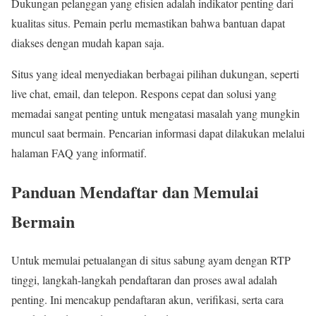
Dukungan pelanggan yang efisien adalah indikator penting dari
kualitas situs. Pemain perlu memastikan bahwa bantuan dapat
diakses dengan mudah kapan saja.
Situs yang ideal menyediakan berbagai pilihan dukungan, seperti
live chat, email, dan telepon. Respons cepat dan solusi yang
memadai sangat penting untuk mengatasi masalah yang mungkin
muncul saat bermain. Pencarian informasi dapat dilakukan melalui
halaman FAQ yang informatif.
Panduan Mendaftar dan Memulai
Bermain
Untuk memulai petualangan di situs sabung ayam dengan RTP
tinggi, langkah-langkah pendaftaran dan proses awal adalah
penting. Ini mencakup pendaftaran akun, verifikasi, serta cara