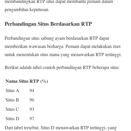
membandingkan RTP situs dapat membantu pemain dalam
pengambilan keputusan.
Perbandingan Situs Berdasarkan RTP
Perbandingan situs sabung ayam berdasarkan RTP dapat
memberikan wawasan berharga. Pemain dapat melakukan riset
untuk menentukan situs mana yang menawarkan RTP tertinggi.
Berikut adalah tabel contoh perbandingan RTP beberapa situs:
Nama Situs
RTP (%)
Situs A
94
Situs B
96
Situs C
93
Situs D
97
Dari tabel tersebut, Situs D menawarkan RTP tertinggi, yang