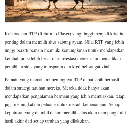
Keberadaan RTP (Return to Player) yang tinggi menjadi kriteria
penting dalam memilih situs sabung ayam. Nilai RTP yang lebih
tinggi berarti pemain memiliki kemungkinan untuk mendapatkan
kembali porsi lebih besar dari investasi mereka. Ini menjadikan
pemilihan situs yang transparan dan kredibel sangat vital.
Pemain yang memahami pentingnya RTP dapat lebih berhasil
dalam strategi taruhan mereka. Mereka tidak hanya akan
mendapatkan pengalaman bermain yang lebih memuaskan, tetapi
juga meningkatkan peluang untuk meraih kemenangan. Setiap
keputusan yang diambil dalam memilih situs akan mempengaruhi
hasil akhir dari setiap taruhan yang dilakukan.