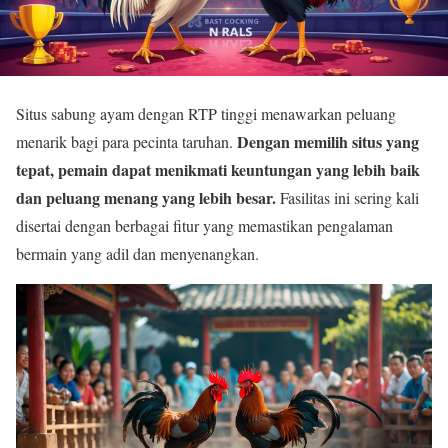
Situs sabung ayam dengan RTP tinggi menawarkan peluang
Dengan memilih situs yang
menarik bagi para pecinta taruhan.
tepat, pemain dapat menikmati keuntungan yang lebih baik
dan peluang menang yang lebih besar.
Fasilitas ini sering kali
disertai dengan berbagai fitur yang memastikan pengalaman
bermain yang adil dan menyenangkan.