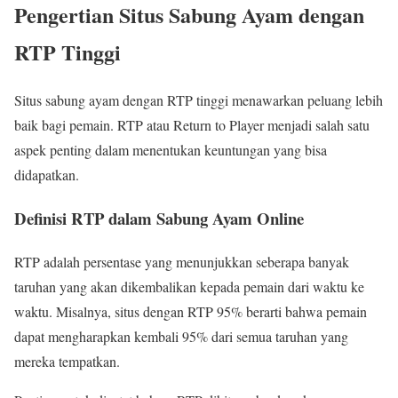
Pengertian Situs Sabung Ayam dengan
RTP Tinggi
Situs sabung ayam dengan RTP tinggi menawarkan peluang lebih
baik bagi pemain. RTP atau Return to Player menjadi salah satu
aspek penting dalam menentukan keuntungan yang bisa
didapatkan.
Definisi RTP dalam Sabung Ayam Online
RTP adalah persentase yang menunjukkan seberapa banyak
taruhan yang akan dikembalikan kepada pemain dari waktu ke
waktu. Misalnya, situs dengan RTP 95% berarti bahwa pemain
dapat mengharapkan kembali 95% dari semua taruhan yang
mereka tempatkan.