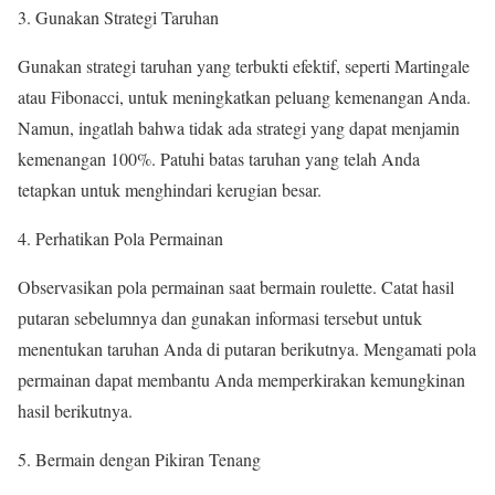
3. Gunakan Strategi Taruhan
Gunakan strategi taruhan yang terbukti efektif, seperti Martingale
atau Fibonacci, untuk meningkatkan peluang kemenangan Anda.
Namun, ingatlah bahwa tidak ada strategi yang dapat menjamin
kemenangan 100%. Patuhi batas taruhan yang telah Anda
tetapkan untuk menghindari kerugian besar.
4. Perhatikan Pola Permainan
Observasikan pola permainan saat bermain roulette. Catat hasil
putaran sebelumnya dan gunakan informasi tersebut untuk
menentukan taruhan Anda di putaran berikutnya. Mengamati pola
permainan dapat membantu Anda memperkirakan kemungkinan
hasil berikutnya.
5. Bermain dengan Pikiran Tenang