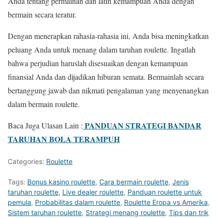
Anda tentang permainan dan latih kemampuan Anda dengan
bermain secara teratur.
Dengan menerapkan rahasia-rahasia ini, Anda bisa meningkatkan
peluang Anda untuk menang dalam taruhan roulette. Ingatlah
bahwa perjudian haruslah disesuaikan dengan kemampuan
finansial Anda dan dijadikan hiburan semata. Bermainlah secara
bertanggung jawab dan nikmati pengalaman yang menyenangkan
dalam bermain roulette.
PANDUAN STRATEGI BANDAR
Baca Juga Ulasan Lain :
TARUHAN BOLA TERAMPUH
Categories:
Roulette
Tags:
Bonus kasino roulette
,
Cara bermain roulette
,
Jenis
taruhan roulette
,
Live dealer roulette
,
Panduan roulette untuk
pemula
,
Probabilitas dalam roulette
,
Roulette Eropa vs Amerika
,
Sistem taruhan roulette
,
Strategi menang roulette
,
Tips dan trik