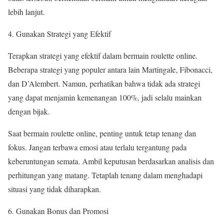
lebih lanjut.
4. Gunakan Strategi yang Efektif
Terapkan strategi yang efektif dalam bermain roulette online.
Beberapa strategi yang populer antara lain Martingale, Fibonacci,
dan D’Alembert. Namun, perhatikan bahwa tidak ada strategi
yang dapat menjamin kemenangan 100%, jadi selalu mainkan
dengan bijak.
Saat bermain roulette online, penting untuk tetap tenang dan
fokus. Jangan terbawa emosi atau terlalu tergantung pada
keberuntungan semata. Ambil keputusan berdasarkan analisis dan
perhitungan yang matang. Tetaplah tenang dalam menghadapi
situasi yang tidak diharapkan.
6. Gunakan Bonus dan Promosi