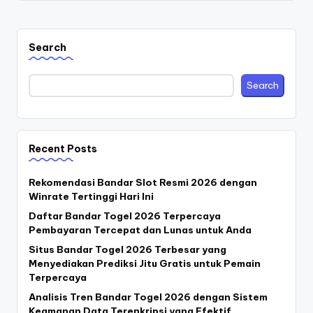
Search
Search
Recent Posts
Rekomendasi Bandar Slot Resmi 2026 dengan
Winrate Tertinggi Hari Ini
Daftar Bandar Togel 2026 Terpercaya
Pembayaran Tercepat dan Lunas untuk Anda
Situs Bandar Togel 2026 Terbesar yang
Menyediakan Prediksi Jitu Gratis untuk Pemain
Terpercaya
Analisis Tren Bandar Togel 2026 dengan Sistem
Keamanan Data Terenkripsi yang Efektif