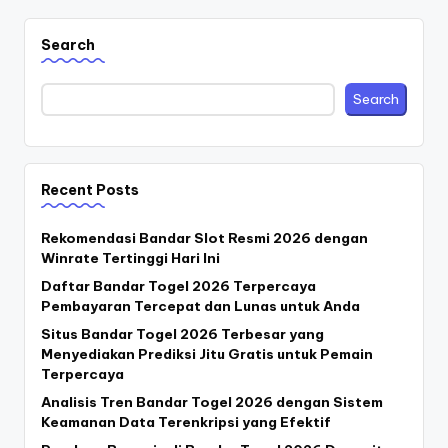
Search
Search
Recent Posts
Rekomendasi Bandar Slot Resmi 2026 dengan
Winrate Tertinggi Hari Ini
Daftar Bandar Togel 2026 Terpercaya
Pembayaran Tercepat dan Lunas untuk Anda
Situs Bandar Togel 2026 Terbesar yang
Menyediakan Prediksi Jitu Gratis untuk Pemain
Terpercaya
Analisis Tren Bandar Togel 2026 dengan Sistem
Keamanan Data Terenkripsi yang Efektif