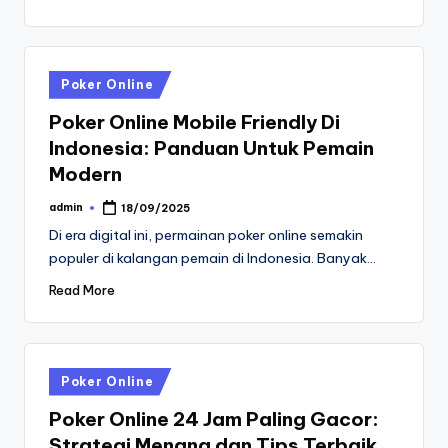
Posted
Poker Online
in
Poker Online Mobile Friendly Di
Indonesia: Panduan Untuk Pemain
Modern
admin
18/09/2025
Posted
by
Di era digital ini, permainan poker online semakin
populer di kalangan pemain di Indonesia. Banyak…
Read More
Posted
Poker Online
in
Poker Online 24 Jam Paling Gacor:
Strategi Menang dan Tips Terbaik