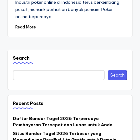
Industri poker online di Indonesia terus berkembang
pesat, menarik perhatian banyak pemain. Poker
online terpercaya…
Read More
Search
Search
Recent Posts
Daftar Bandar Togel 2026 Terpercaya
Pembayaran Tercepat dan Lunas untuk Anda
Situs Bandar Togel 2026 Terbesar yang
Menyediakan Prediksi Jitu Gratis untuk Pemain