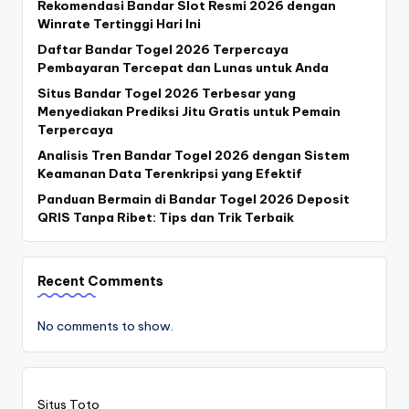
Rekomendasi Bandar Slot Resmi 2026 dengan
Winrate Tertinggi Hari Ini
Daftar Bandar Togel 2026 Terpercaya
Pembayaran Tercepat dan Lunas untuk Anda
Situs Bandar Togel 2026 Terbesar yang
Menyediakan Prediksi Jitu Gratis untuk Pemain
Terpercaya
Analisis Tren Bandar Togel 2026 dengan Sistem
Keamanan Data Terenkripsi yang Efektif
Panduan Bermain di Bandar Togel 2026 Deposit
QRIS Tanpa Ribet: Tips dan Trik Terbaik
Recent Comments
No comments to show.
Situs Toto