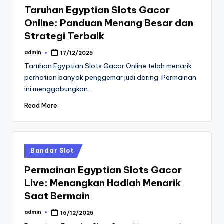
in
Taruhan Egyptian Slots Gacor
Online: Panduan Menang Besar dan
Strategi Terbaik
admin
17/12/2025
Posted
by
Taruhan Egyptian Slots Gacor Online telah menarik
perhatian banyak penggemar judi daring. Permainan
ini menggabungkan…
Read More
Posted
Bandar Slot
in
Permainan Egyptian Slots Gacor
Live: Menangkan Hadiah Menarik
Saat Bermain
admin
16/12/2025
Posted
by