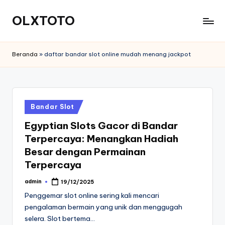
OLXTOTO
Beranda
»
daftar bandar slot online mudah menang jackpot
Posted
Bandar Slot
in
Egyptian Slots Gacor di Bandar
Terpercaya: Menangkan Hadiah
Besar dengan Permainan
Terpercaya
admin
19/12/2025
Posted
by
Penggemar slot online sering kali mencari
pengalaman bermain yang unik dan menggugah
selera. Slot bertema…