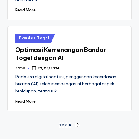
Read More
Posted
Bandar Togel
in
Optimasi Kemenangan Bandar
Togel dengan AI
admin
22/05/2024
Posted
by
Pada era digital saat ini, penggunaan kecerdasan
buatan (AI) telah mempengaruhi berbagai aspek
kehidupan, termasuk…
Read More
Posts
1
2
3
4
NEXT
PAGE