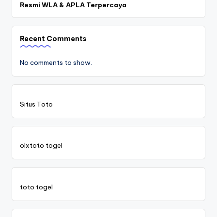
Resmi WLA & APLA Terpercaya
Recent Comments
No comments to show.
Situs Toto
olxtoto togel
toto togel