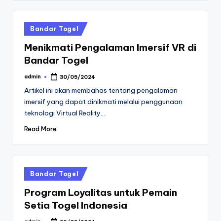
Posted
Bandar Togel
in
Menikmati Pengalaman Imersif VR di
Bandar Togel
admin
30/05/2024
Posted
by
Artikel ini akan membahas tentang pengalaman
imersif yang dapat dinikmati melalui penggunaan
teknologi Virtual Reality…
Read More
Posted
Bandar Togel
in
Program Loyalitas untuk Pemain
Setia Togel Indonesia