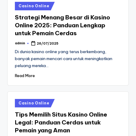
Posted
Casino Online
in
Strategi Menang Besar di Kasino
Online 2025: Panduan Lengkap
untuk Pemain Cerdas
admin
26/07/2025
Posted
by
Di dunia kasino online yang terus berkembang,
banyak pemain mencari cara untuk meningkatkan
peluang mereka…
Read More
Posted
Casino Online
in
Tips Memilih Situs Kasino Online
Legal: Panduan Cerdas untuk
Pemain yang Aman