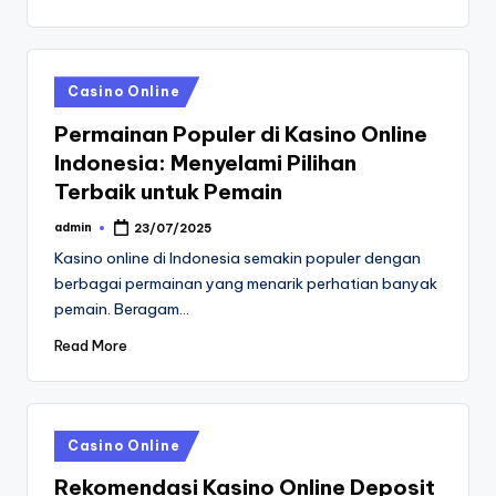
Posted
Casino Online
in
Permainan Populer di Kasino Online
Indonesia: Menyelami Pilihan
Terbaik untuk Pemain
admin
23/07/2025
Posted
by
Kasino online di Indonesia semakin populer dengan
berbagai permainan yang menarik perhatian banyak
pemain. Beragam…
Read More
Posted
Casino Online
in
Rekomendasi Kasino Online Deposit