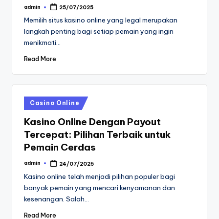
admin
25/07/2025
Posted
by
Memilih situs kasino online yang legal merupakan
langkah penting bagi setiap pemain yang ingin
menikmati…
Read More
Posted
Casino Online
in
Kasino Online Dengan Payout
Tercepat: Pilihan Terbaik untuk
Pemain Cerdas
admin
24/07/2025
Posted
by
Kasino online telah menjadi pilihan populer bagi
banyak pemain yang mencari kenyamanan dan
kesenangan. Salah…
Read More