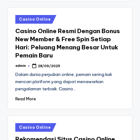
Posted
Casino Online
in
Casino Online Resmi Dengan Bonus
New Member & Free Spin Setiap
Hari: Peluang Menang Besar Untuk
Pemain Baru
admin
28/09/2025
Posted
by
Dalam dunia perjudian online, pemain sering kali
mencari platform yang dapat menawarkan
pengalaman terbaik. Casino…
Read More
Posted
Casino Online
in
Rekomendasi Situs Casino Online