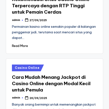
Terpercaya dengan RTP Tinggi
untuk Pemain Cerdas
admin
27/09/2025
Posted
by
Permainan kasino online semakin populer di kalangan
penggemar judi, terutama saat mencari situs yang
dapat…
Read More
Posted
Casino Online
in
Cara Mudah Menang Jackpot di
Casino Online dengan Modal Kecil
untuk Pemula
admin
26/09/2025
Posted
by
Banyak orang bermimpi untuk memenangkan jackpot