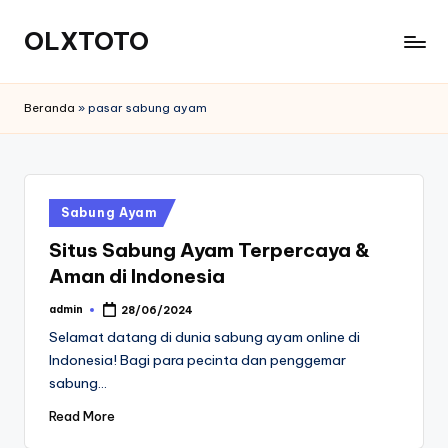
OLXTOTO
Beranda
»
pasar sabung ayam
Posted
Sabung Ayam
in
Situs Sabung Ayam Terpercaya &
Aman di Indonesia
admin
28/06/2024
Posted
by
Selamat datang di dunia sabung ayam online di
Indonesia! Bagi para pecinta dan penggemar
sabung…
Read More