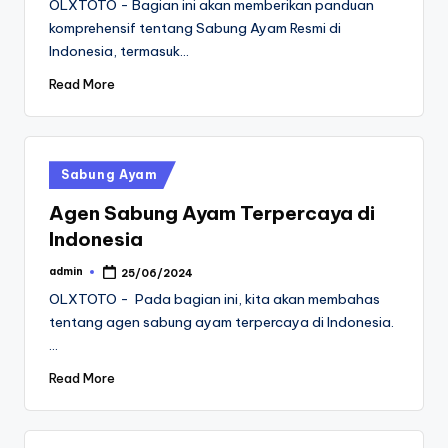
OLXTOTO - Bagian ini akan memberikan panduan
komprehensif tentang Sabung Ayam Resmi di
Indonesia, termasuk…
Read More
Posted
Sabung Ayam
in
Agen Sabung Ayam Terpercaya di
Indonesia
admin
25/06/2024
Posted
by
OLXTOTO - Pada bagian ini, kita akan membahas
tentang agen sabung ayam terpercaya di Indonesia.
…
Read More