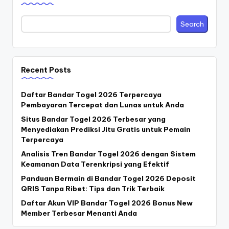
Search
Recent Posts
Daftar Bandar Togel 2026 Terpercaya
Pembayaran Tercepat dan Lunas untuk Anda
Situs Bandar Togel 2026 Terbesar yang
Menyediakan Prediksi Jitu Gratis untuk Pemain
Terpercaya
Analisis Tren Bandar Togel 2026 dengan Sistem
Keamanan Data Terenkripsi yang Efektif
Panduan Bermain di Bandar Togel 2026 Deposit
QRIS Tanpa Ribet: Tips dan Trik Terbaik
Daftar Akun VIP Bandar Togel 2026 Bonus New
Member Terbesar Menanti Anda