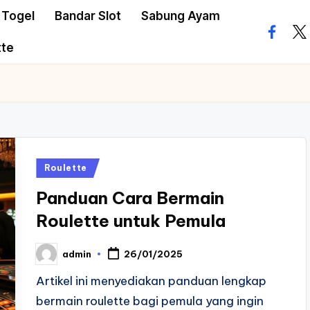
 Togel
Bandar Slot
Sabung Ayam
facebo
twi
tte
Posted
Roulette
in
Panduan Cara Bermain
Roulette untuk Pemula
admin
26/01/2025
Posted
by
Artikel ini menyediakan panduan lengkap
bermain roulette bagi pemula yang ingin