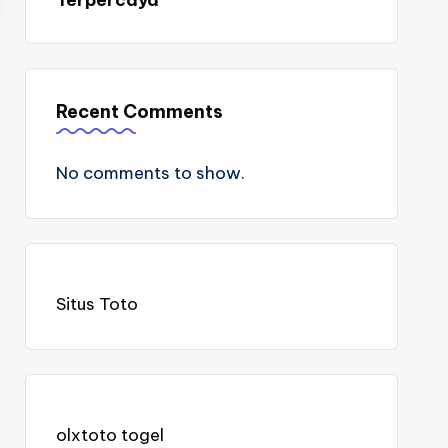
Terpercaya
Recent Comments
No comments to show.
Situs Toto
olxtoto togel