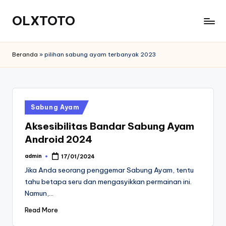
OLXTOTO
Beranda
»
pilihan sabung ayam terbanyak 2023
Posted
Sabung Ayam
in
Aksesibilitas Bandar Sabung Ayam
Android 2024
admin
17/01/2024
Posted
by
Jika Anda seorang penggemar Sabung Ayam, tentu
tahu betapa seru dan mengasyikkan permainan ini.
Namun,…
Read More