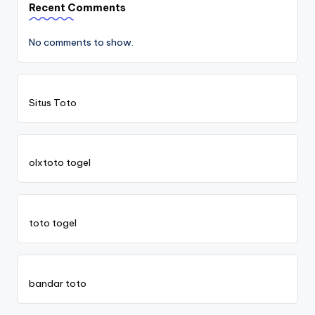
Recent Comments
No comments to show.
Situs Toto
olxtoto togel
toto togel
bandar toto