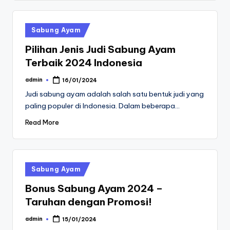
Posted
Sabung Ayam
in
Pilihan Jenis Judi Sabung Ayam
Terbaik 2024 Indonesia
admin
16/01/2024
Posted
by
Judi sabung ayam adalah salah satu bentuk judi yang
paling populer di Indonesia. Dalam beberapa…
Read More
Posted
Sabung Ayam
in
Bonus Sabung Ayam 2024 –
Taruhan dengan Promosi!
admin
15/01/2024
Posted
by