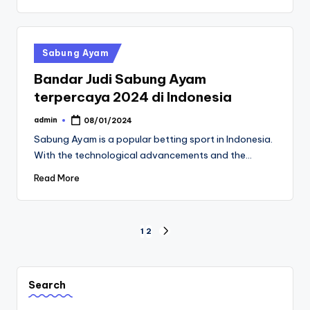
Posted
Sabung Ayam
in
Bandar Judi Sabung Ayam
terpercaya 2024 di Indonesia
admin
08/01/2024
Posted
by
Sabung Ayam is a popular betting sport in Indonesia.
With the technological advancements and the…
Read More
Posts
1
2
NEXT
PAGE
pagination
Search