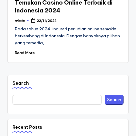
Temukan Casino Online Terbaik di
Indonesia 2024
admin
22/11/2024
Posted
by
Pada tahun 2024, industri perjudian online semakin
berkembang di Indonesia. Dengan banyaknya pilihan
yang tersedia,…
Read More
Search
Search
Recent Posts