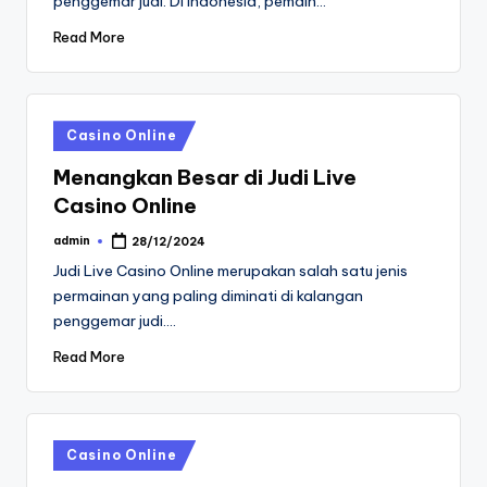
penggemar judi. Di Indonesia, pemain…
Read More
Posted
Casino Online
in
Menangkan Besar di Judi Live
Casino Online
admin
28/12/2024
Posted
by
Judi Live Casino Online merupakan salah satu jenis
permainan yang paling diminati di kalangan
penggemar judi.…
Read More
Posted
Casino Online
in