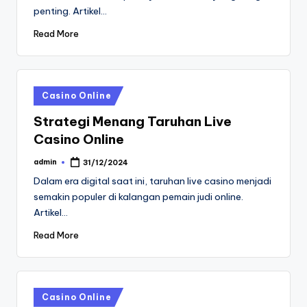
penting. Artikel…
Read More
Posted
Casino Online
in
Strategi Menang Taruhan Live
Casino Online
admin
31/12/2024
Posted
by
Dalam era digital saat ini, taruhan live casino menjadi
semakin populer di kalangan pemain judi online.
Artikel…
Read More
Posted
Casino Online