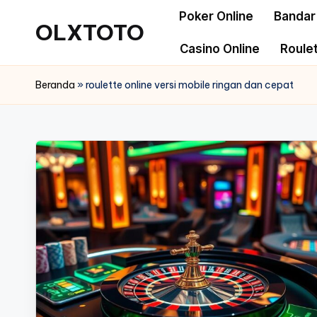
Poker Online
Bandar
OLXTOTO
Casino Online
Roule
Beranda
»
roulette online versi mobile ringan dan cepat