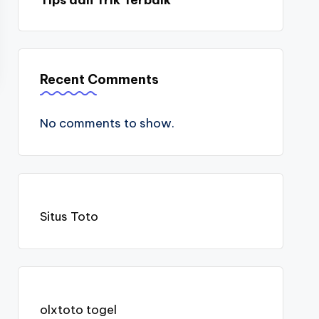
Tips dan Trik Terbaik
Recent Comments
No comments to show.
Situs Toto
olxtoto togel