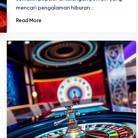
mencari pengalaman hiburan…
Read More