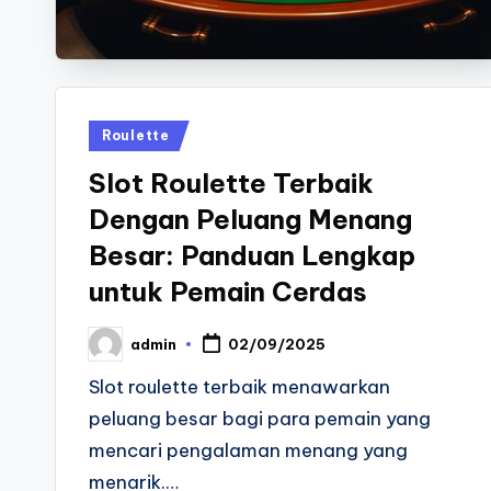
Posted
Roulette
in
Slot Roulette Terbaik
Dengan Peluang Menang
Besar: Panduan Lengkap
untuk Pemain Cerdas
admin
02/09/2025
Posted
by
Slot roulette terbaik menawarkan
peluang besar bagi para pemain yang
mencari pengalaman menang yang
menarik.…