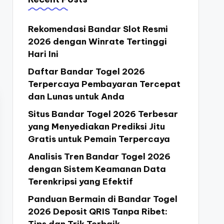
Rekomendasi Bandar Slot Resmi
2026 dengan Winrate Tertinggi
Hari Ini
Daftar Bandar Togel 2026
Terpercaya Pembayaran Tercepat
dan Lunas untuk Anda
Situs Bandar Togel 2026 Terbesar
yang Menyediakan Prediksi Jitu
Gratis untuk Pemain Terpercaya
Analisis Tren Bandar Togel 2026
dengan Sistem Keamanan Data
Terenkripsi yang Efektif
Panduan Bermain di Bandar Togel
2026 Deposit QRIS Tanpa Ribet: