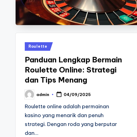
Posted
Roulette
in
Panduan Lengkap Bermain
Roulette Online: Strategi
dan Tips Menang
admin
04/09/2025
Posted
by
Roulette online adalah permainan
kasino yang menarik dan penuh
strategi. Dengan roda yang berputar
dan…