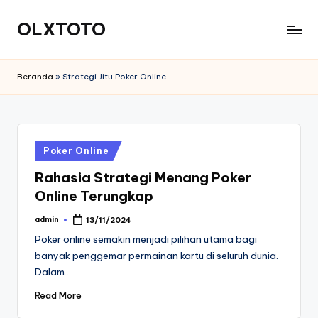
OLXTOTO
Beranda
»
Strategi Jitu Poker Online
Posted
Poker Online
in
Rahasia Strategi Menang Poker
Online Terungkap
admin
13/11/2024
Posted
by
Poker online semakin menjadi pilihan utama bagi
banyak penggemar permainan kartu di seluruh dunia.
Dalam…
Read More