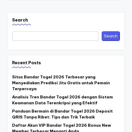
Search
Search
Recent Posts
Situs Bandar Togel 2026 Terbesar yang
Menyediakan Prediksi Jitu Gratis untuk Pemain
Terpercaya
Analisis Tren Bandar Togel 2026 dengan Sistem
Keamanan Data Terenkripsi yang Efektif
Panduan Bermain di Bandar Togel 2026 Deposit
QRIS Tanpa Ribet: Tips dan Trik Terbaik
Daftar Akun VIP Bandar Togel 2026 Bonus New
Member Terbesar Menanti Anda