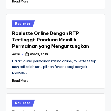
Read More
Posted
Roulette
in
Roulette Online Dengan RTP
Tertinggi: Panduan Memilih
Permainan yang Menguntungkan
admin
05/09/2025
Posted
by
Dalam dunia permainan kasino online, roulette tetap
menjadi salah satu pilihan favorit bagi banyak
pemain.…
Read More
Posted
Roulette
in