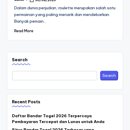
30/08/2025
Posted
by
Dalam dunia perjudian, roulette merupakan salah satu
permainan yang paling menarik dan mendebarkan.
Banyak pemain…
Read More
Search
Search
Recent Posts
Daftar Bandar Togel 2026 Terpercaya
Pembayaran Tercepat dan Lunas untuk Anda
Situs Bandar Togel 2026 Terbesar yang