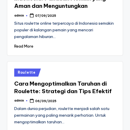
Aman dan Menguntungkan
admin
07/09/2025
Posted
by
Situs roulette online terpercaya di Indonesia semakin
populer di kalangan pemain yang mencari
pengalaman hiburan…
Read More
Posted
Roulette
in
Cara Mengoptimalkan Taruhan di
Roulette: Strategi dan Tips Efektif
admin
06/09/2025
Posted
by
Dalam dunia perjudian, roulette menjadi salah satu
permainan yang paling menarik perhatian. Untuk
mengoptimalkan taruhan…