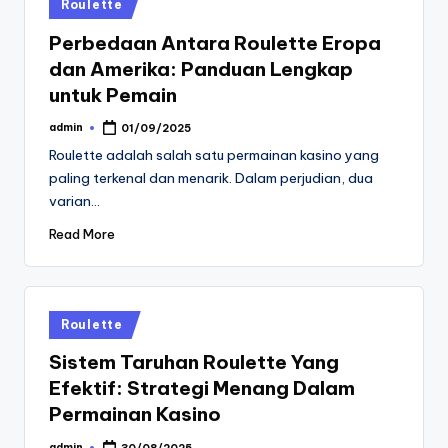
Posted
Roulette
in
Perbedaan Antara Roulette Eropa
dan Amerika: Panduan Lengkap
untuk Pemain
admin
01/09/2025
Posted
by
Roulette adalah salah satu permainan kasino yang
paling terkenal dan menarik. Dalam perjudian, dua
varian…
Read More
Posted
Roulette
in
Sistem Taruhan Roulette Yang
Efektif: Strategi Menang Dalam
Permainan Kasino
admin