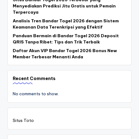
Menyediakan Prediksi Jitu Gratis untuk Pemain
Terpercaya
Analisis Tren Bandar Togel 2026 dengan Sistem
Keamanan Data Terenkripsi yang Efektif
Panduan Bermain di Bandar Togel 2026 Deposit
QRIS Tanpa Ribet: Tips dan Trik Terbaik
Daftar Akun VIP Bandar Togel 2026 Bonus New
Member Terbesar Menanti Anda
Recent Comments
No comments to show.
Situs Toto