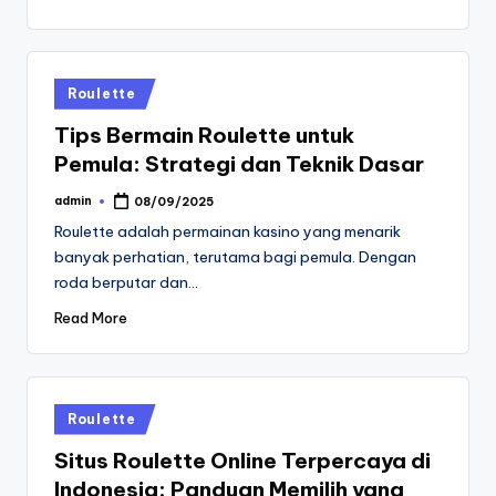
Posted
Roulette
in
Tips Bermain Roulette untuk
Pemula: Strategi dan Teknik Dasar
admin
08/09/2025
Posted
by
Roulette adalah permainan kasino yang menarik
banyak perhatian, terutama bagi pemula. Dengan
roda berputar dan…
Read More
Posted
Roulette
in
Situs Roulette Online Terpercaya di
Indonesia: Panduan Memilih yang