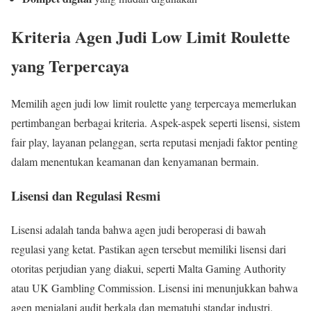
Kriteria Agen Judi Low Limit Roulette
yang Terpercaya
Memilih agen judi low limit roulette yang terpercaya memerlukan
pertimbangan berbagai kriteria. Aspek-aspek seperti lisensi, sistem
fair play, layanan pelanggan, serta reputasi menjadi faktor penting
dalam menentukan keamanan dan kenyamanan bermain.
Lisensi dan Regulasi Resmi
Lisensi adalah tanda bahwa agen judi beroperasi di bawah
regulasi yang ketat. Pastikan agen tersebut memiliki lisensi dari
otoritas perjudian yang diakui, seperti Malta Gaming Authority
atau UK Gambling Commission. Lisensi ini menunjukkan bahwa
agen menjalani audit berkala dan mematuhi standar industri.