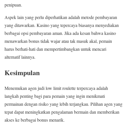
penipuan.
Aspek lain yang perlu diperhatikan adalah metode pembayaran
yang ditawarkan. Kasino yang tepercaya biasanya menyediakan
berbagai opsi pembayaran aman. Jika ada kesan bahwa kasino
menawarkan bonus tidak wajar atau tak masuk akal, pemain
harus berhati-hati dan mempertimbangkan untuk mencari
alternatif lainnya.
Kesimpulan
Menemukan agen judi low limit roulette terpercaya adalah
langkah penting bagi para pemain yang ingin menikmati
permainan dengan risiko yang lebih terjangkau. Pilihan agen yang
tepat dapat meningkatkan pengalaman bermain dan memberikan
akses ke berbagai bonus menarik.