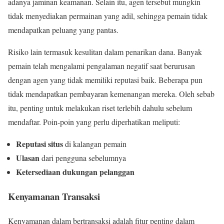
adanya jaminan keamanan. Selain itu, agen tersebut mungkin
tidak menyediakan permainan yang adil, sehingga pemain tidak
mendapatkan peluang yang pantas.
Risiko lain termasuk kesulitan dalam penarikan dana. Banyak
pemain telah mengalami pengalaman negatif saat berurusan
dengan agen yang tidak memiliki reputasi baik. Beberapa pun
tidak mendapatkan pembayaran kemenangan mereka. Oleh sebab
itu, penting untuk melakukan riset terlebih dahulu sebelum
mendaftar. Poin-poin yang perlu diperhatikan meliputi:
Reputasi situs
di kalangan pemain
Ulasan
dari pengguna sebelumnya
Ketersediaan dukungan pelanggan
Kenyamanan Transaksi
Kenyamanan dalam bertransaksi adalah fitur penting dalam