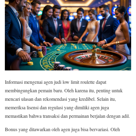
Informasi mengenai agen judi low limit roulette dapat
membingungkan pemain baru. Oleh karena itu, penting untuk
mencari ulasan dan rekomendasi yang kredibel. Selain itu,
memeriksa lisensi dan regulasi yang dimiliki agen juga
memastikan bahwa transaksi dan permainan berjalan dengan adil.
Bonus yang ditawarkan oleh agen juga bisa bervariasi. Oleh