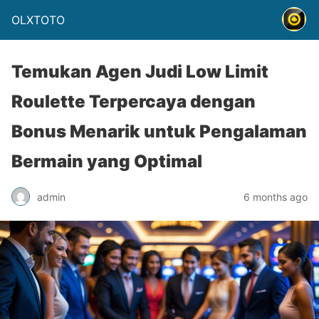
OLXTOTO
Temukan Agen Judi Low Limit
Roulette Terpercaya dengan
Bonus Menarik untuk Pengalaman
Bermain yang Optimal
admin
6 months ago