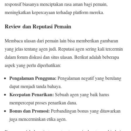
responsif biasanya menciptakan rasa aman bagi pemain,
meningkatkan kepercayaan terhadap platform mereka.
Review dan Reputasi Pemain
Membaca ulasan dari pemain lain bisa memberikan gambaran
yang jelas tentang agen judi. Reputasi agen sering kali tercermin
dalam forum diskusi dan situs ulasan. Berikut adalah beberapa
aspek yang perlu diperhatikan:
Pengalaman Pengguna:
Pengalaman negatif yang berulang
dapat menjadi tanda bahaya.
Kecepatan Penarikan:
Sebuah agen yang baik harus
mempercepat proses penarikan dana.
Bonus dan Promosi:
Perbandingan bonus yang ditawarkan
juga mencerminkan etika agen.