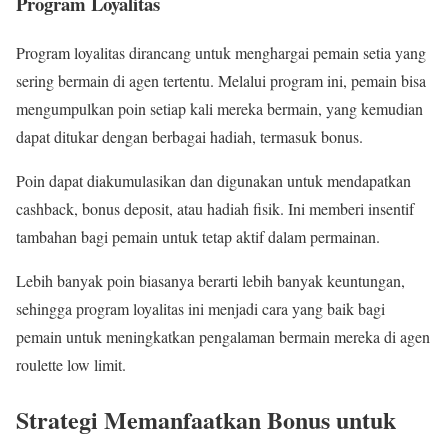
Program Loyalitas
Program loyalitas dirancang untuk menghargai pemain setia yang
sering bermain di agen tertentu. Melalui program ini, pemain bisa
mengumpulkan poin setiap kali mereka bermain, yang kemudian
dapat ditukar dengan berbagai hadiah, termasuk bonus.
Poin dapat diakumulasikan dan digunakan untuk mendapatkan
cashback, bonus deposit, atau hadiah fisik. Ini memberi insentif
tambahan bagi pemain untuk tetap aktif dalam permainan.
Lebih banyak poin biasanya berarti lebih banyak keuntungan,
sehingga program loyalitas ini menjadi cara yang baik bagi
pemain untuk meningkatkan pengalaman bermain mereka di agen
roulette low limit.
Strategi Memanfaatkan Bonus untuk