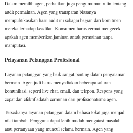
Dalam memilih agen, perhatikan juga pengumuman rutin tentang
audit permainan. Agen yang transparan biasanya
mempublikasikan hasil audit ini sebagai bagian dari komitmen
mereka terhadap keadilan. Konsumen harus cermat mengecek
apakah agen memberikan jaminan untuk permainan tanpa
manipulasi.
Pelayanan Pelanggan Profesional
Layanan pelanggan yang baik sangat penting dalam pengalaman
bermain. Agen judi harus menyediakan beberapa saluran
komunikasi, seperti live chat, email, dan telepon. Respons yang
cepat dan efektif adalah cerminan dari profesionalisme agen.
Tersedianya layanan pelanggan dalam bahasa lokal juga menjadi
nilai tambah. Pengguna dapat lebih mudah mengatasi masalah
atau pertanyaan yang muncul selama bermain. Agen yang