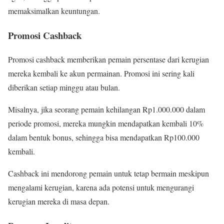
memaksimalkan keuntungan.
Promosi Cashback
Promosi cashback memberikan pemain persentase dari kerugian
mereka kembali ke akun permainan. Promosi ini sering kali
diberikan setiap minggu atau bulan.
Misalnya, jika seorang pemain kehilangan Rp1.000.000 dalam
periode promosi, mereka mungkin mendapatkan kembali 10%
dalam bentuk bonus, sehingga bisa mendapatkan Rp100.000
kembali.
Cashback ini mendorong pemain untuk tetap bermain meskipun
mengalami kerugian, karena ada potensi untuk mengurangi
kerugian mereka di masa depan.