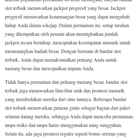
slot terbaik menawarkan jackpot progresif yang besar. Jackpot
progresif menawarkan kemenangan besar yang dapat mengubah
hidup Anda dalam sekejap. Dalam permainan ini, setiap taruhan
yang ditempatkan oleh pemain akan meningkatkan jumlah
jackpot secara bertahap, menciptakan kesempatan menarik untuk
memenangkan hadiah besar. Dengan bermain di bandar slot
terbaik, Anda dapat memaksimalkan peluang Anda untuk
menang besar dan mewujudkan impian Anda.
Tidak hanya permainan dan peluang menang besar, bandar slot
terbaik juga menawarkan fitur-fitur unik dan promosi menarik
yang membedakan mereka dari situs lainnya. Beberapa bandar
slot terbaik menawarkan putaran gratis sebagai bagian dari paket
selamat datang mereka, sehingga Anda dapat mencoba permainan
tanpa risiko dan tanpa harus menggunakan uang sungguhan.
Selain itu, ada juga promosi reguler seperti bonus setoran yang