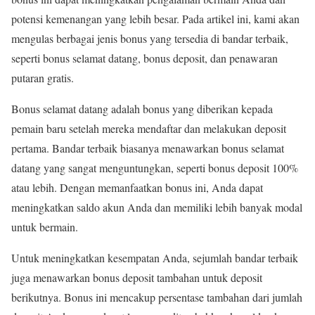
potensi kemenangan yang lebih besar. Pada artikel ini, kami akan
mengulas berbagai jenis bonus yang tersedia di bandar terbaik,
seperti bonus selamat datang, bonus deposit, dan penawaran
putaran gratis.
Bonus selamat datang adalah bonus yang diberikan kepada
pemain baru setelah mereka mendaftar dan melakukan deposit
pertama. Bandar terbaik biasanya menawarkan bonus selamat
datang yang sangat menguntungkan, seperti bonus deposit 100%
atau lebih. Dengan memanfaatkan bonus ini, Anda dapat
meningkatkan saldo akun Anda dan memiliki lebih banyak modal
untuk bermain.
Untuk meningkatkan kesempatan Anda, sejumlah bandar terbaik
juga menawarkan bonus deposit tambahan untuk deposit
berikutnya. Bonus ini mencakup persentase tambahan dari jumlah