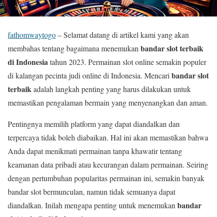
fathomwaytogo
– Selamat datang di artikel kami yang akan
bandar slot terbaik
membahas tentang bagaimana menemukan
di Indonesia
tahun 2023. Permainan slot online semakin populer
bandar slot
di kalangan pecinta judi online di Indonesia. Mencari
terbaik
adalah langkah penting yang harus dilakukan untuk
memastikan pengalaman bermain yang menyenangkan dan aman.
Pentingnya memilih platform yang dapat diandalkan dan
terpercaya tidak boleh diabaikan. Hal ini akan memastikan bahwa
Anda dapat menikmati permainan tanpa khawatir tentang
keamanan data pribadi atau kecurangan dalam permainan. Seiring
dengan pertumbuhan popularitas permainan ini, semakin banyak
bandar slot bermunculan, namun tidak semuanya dapat
bandar
diandalkan. Inilah mengapa penting untuk menemukan