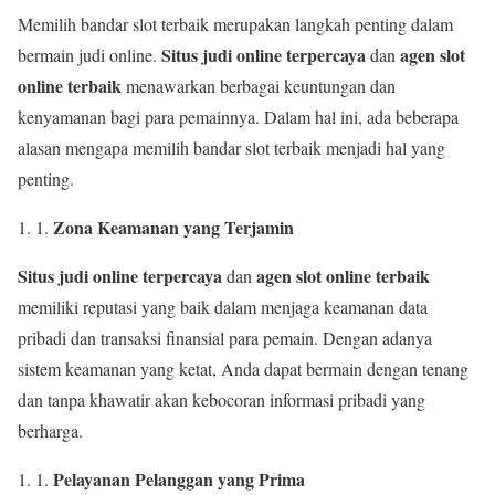
Memilih bandar slot terbaik merupakan langkah penting dalam
Situs judi online terpercaya
agen slot
bermain judi online.
dan
online terbaik
menawarkan berbagai keuntungan dan
kenyamanan bagi para pemainnya. Dalam hal ini, ada beberapa
alasan mengapa memilih bandar slot terbaik menjadi hal yang
penting.
Zona Keamanan yang Terjamin
Situs judi online terpercaya
agen slot online terbaik
dan
memiliki reputasi yang baik dalam menjaga keamanan data
pribadi dan transaksi finansial para pemain. Dengan adanya
sistem keamanan yang ketat, Anda dapat bermain dengan tenang
dan tanpa khawatir akan kebocoran informasi pribadi yang
berharga.
Pelayanan Pelanggan yang Prima