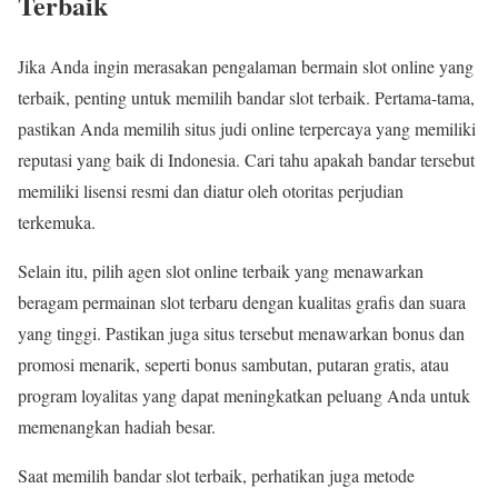
Terbaik
Jika Anda ingin merasakan pengalaman bermain slot online yang
terbaik, penting untuk memilih bandar slot terbaik. Pertama-tama,
pastikan Anda memilih situs judi online terpercaya yang memiliki
reputasi yang baik di Indonesia. Cari tahu apakah bandar tersebut
memiliki lisensi resmi dan diatur oleh otoritas perjudian
terkemuka.
Selain itu, pilih agen slot online terbaik yang menawarkan
beragam permainan slot terbaru dengan kualitas grafis dan suara
yang tinggi. Pastikan juga situs tersebut menawarkan bonus dan
promosi menarik, seperti bonus sambutan, putaran gratis, atau
program loyalitas yang dapat meningkatkan peluang Anda untuk
memenangkan hadiah besar.
Saat memilih bandar slot terbaik, perhatikan juga metode