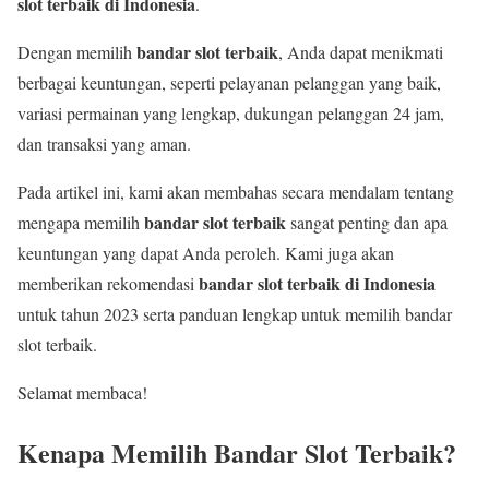
slot terbaik di Indonesia
.
bandar slot terbaik
Dengan memilih
, Anda dapat menikmati
berbagai keuntungan, seperti pelayanan pelanggan yang baik,
variasi permainan yang lengkap, dukungan pelanggan 24 jam,
dan transaksi yang aman.
Pada artikel ini, kami akan membahas secara mendalam tentang
bandar slot terbaik
mengapa memilih
sangat penting dan apa
keuntungan yang dapat Anda peroleh. Kami juga akan
bandar slot terbaik di Indonesia
memberikan rekomendasi
untuk tahun 2023 serta panduan lengkap untuk memilih bandar
slot terbaik.
Selamat membaca!
Kenapa Memilih Bandar Slot Terbaik?