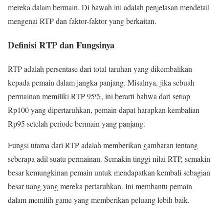
mereka dalam bermain. Di bawah ini adalah penjelasan mendetail
mengenai RTP dan faktor-faktor yang berkaitan.
Definisi RTP dan Fungsinya
RTP adalah persentase dari total taruhan yang dikembalikan
kepada pemain dalam jangka panjang. Misalnya, jika sebuah
permainan memiliki RTP 95%, ini berarti bahwa dari setiap
Rp100 yang dipertaruhkan, pemain dapat harapkan kembalian
Rp95 setelah periode bermain yang panjang.
Fungsi utama dari RTP adalah memberikan gambaran tentang
seberapa adil suatu permainan. Semakin tinggi nilai RTP, semakin
besar kemungkinan pemain untuk mendapatkan kembali sebagian
besar uang yang mereka pertaruhkan. Ini membantu pemain
dalam memilih game yang memberikan peluang lebih baik.