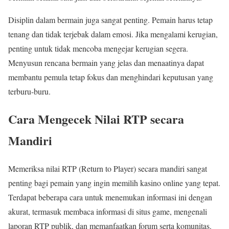
Disiplin dalam bermain juga sangat penting. Pemain harus tetap
tenang dan tidak terjebak dalam emosi. Jika mengalami kerugian,
penting untuk tidak mencoba mengejar kerugian segera.
Menyusun rencana bermain yang jelas dan menaatinya dapat
membantu pemula tetap fokus dan menghindari keputusan yang
terburu-buru.
Cara Mengecek Nilai RTP secara
Mandiri
Memeriksa nilai RTP (Return to Player) secara mandiri sangat
penting bagi pemain yang ingin memilih kasino online yang tepat.
Terdapat beberapa cara untuk menemukan informasi ini dengan
akurat, termasuk membaca informasi di situs game, mengenali
laporan RTP publik, dan memanfaatkan forum serta komunitas.