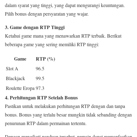
dalam syarat yang tinggi, yang dapat mengurangi keuntungan.
Pilih bonus dengan persyaratan yang wajar.
3. Game dengan RTP Tinggi
Ketahui game mana yang menawarkan RTP terbaik. Berikut
beberapa game yang sering memiliki RTP tinggi:
Game
RTP (%)
Slot A
96.5
Blackjack
99.5
Roulette Eropa
97.3
4. Perhitungan RTP Setelah Bonus
Pastikan untuk melakukan perhitungan RTP dengan dan tanpa
bonus. Bonus yang terlalu besar mungkin tidak sebanding dengan
penurunan RTP dalam permainan tertentu.
Dengan mengikuti panduan tersebut, pemain dapat memanfaatkan