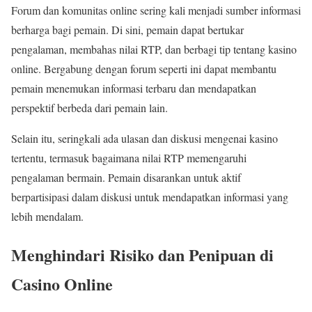
Forum dan komunitas online sering kali menjadi sumber informasi
berharga bagi pemain. Di sini, pemain dapat bertukar
pengalaman, membahas nilai RTP, dan berbagi tip tentang kasino
online. Bergabung dengan forum seperti ini dapat membantu
pemain menemukan informasi terbaru dan mendapatkan
perspektif berbeda dari pemain lain.
Selain itu, seringkali ada ulasan dan diskusi mengenai kasino
tertentu, termasuk bagaimana nilai RTP memengaruhi
pengalaman bermain. Pemain disarankan untuk aktif
berpartisipasi dalam diskusi untuk mendapatkan informasi yang
lebih mendalam.
Menghindari Risiko dan Penipuan di
Casino Online