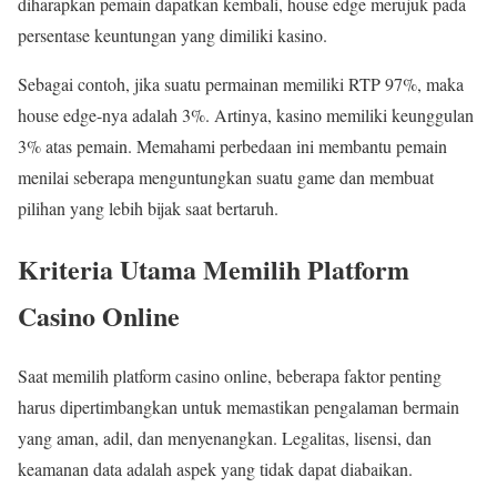
diharapkan pemain dapatkan kembali, house edge merujuk pada
persentase keuntungan yang dimiliki kasino.
Sebagai contoh, jika suatu permainan memiliki RTP 97%, maka
house edge-nya adalah 3%. Artinya, kasino memiliki keunggulan
3% atas pemain. Memahami perbedaan ini membantu pemain
menilai seberapa menguntungkan suatu game dan membuat
pilihan yang lebih bijak saat bertaruh.
Kriteria Utama Memilih Platform
Casino Online
Saat memilih platform casino online, beberapa faktor penting
harus dipertimbangkan untuk memastikan pengalaman bermain
yang aman, adil, dan menyenangkan. Legalitas, lisensi, dan
keamanan data adalah aspek yang tidak dapat diabaikan.