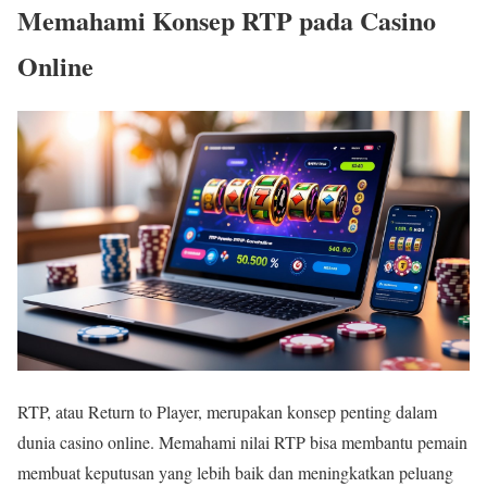
Memahami Konsep RTP pada Casino
Online
RTP, atau Return to Player, merupakan konsep penting dalam
dunia casino online. Memahami nilai RTP bisa membantu pemain
membuat keputusan yang lebih baik dan meningkatkan peluang