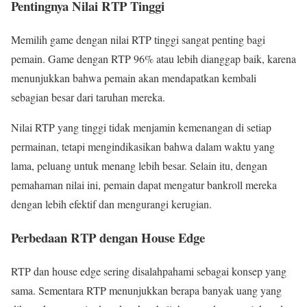
Pentingnya Nilai RTP Tinggi
Memilih game dengan nilai RTP tinggi sangat penting bagi
pemain. Game dengan RTP 96% atau lebih dianggap baik, karena
menunjukkan bahwa pemain akan mendapatkan kembali
sebagian besar dari taruhan mereka.
Nilai RTP yang tinggi tidak menjamin kemenangan di setiap
permainan, tetapi mengindikasikan bahwa dalam waktu yang
lama, peluang untuk menang lebih besar. Selain itu, dengan
pemahaman nilai ini, pemain dapat mengatur bankroll mereka
dengan lebih efektif dan mengurangi kerugian.
Perbedaan RTP dengan House Edge
RTP dan house edge sering disalahpahami sebagai konsep yang
sama. Sementara RTP menunjukkan berapa banyak uang yang