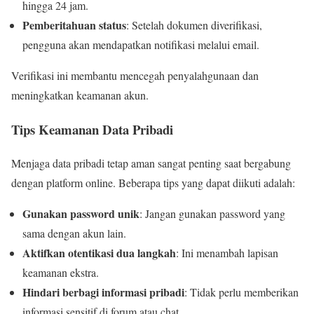
hingga 24 jam.
Pemberitahuan status
: Setelah dokumen diverifikasi,
pengguna akan mendapatkan notifikasi melalui email.
Verifikasi ini membantu mencegah penyalahgunaan dan
meningkatkan keamanan akun.
Tips Keamanan Data Pribadi
Menjaga data pribadi tetap aman sangat penting saat bergabung
dengan platform online. Beberapa tips yang dapat diikuti adalah:
Gunakan password unik
: Jangan gunakan password yang
sama dengan akun lain.
Aktifkan otentikasi dua langkah
: Ini menambah lapisan
keamanan ekstra.
Hindari berbagi informasi pribadi
: Tidak perlu memberikan
informasi sensitif di forum atau chat.