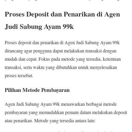
Proses Deposit dan Penarikan di Agen
Judi Sabung Ayam 99k
Proses deposit dan penarikan di Agen Judi Sabung Ayam 99k
dirancang agar pengguna dapat melakukan transaksi dengan
mudah dan cepat. Fokus pada metode yang tersedia, ketentuan
transaksi, serta waktu yang dibutuhkan untuk menyelesaikan
proses tersebut.
Pilihan Metode Pembayaran
Agen Judi Sabung Ayam 99k menawarkan berbagai metode
pembayaran yang memudahkan pemain dalam melakukan deposit
atau penarikan. Metode yang tersedia antara lain: