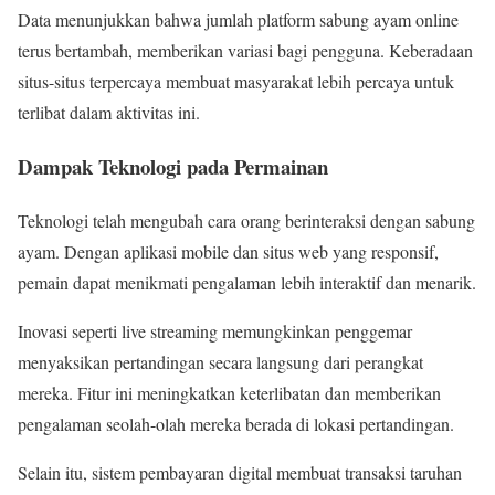
Data menunjukkan bahwa jumlah platform sabung ayam online
terus bertambah, memberikan variasi bagi pengguna. Keberadaan
situs-situs terpercaya membuat masyarakat lebih percaya untuk
terlibat dalam aktivitas ini.
Dampak Teknologi pada Permainan
Teknologi telah mengubah cara orang berinteraksi dengan sabung
ayam. Dengan aplikasi mobile dan situs web yang responsif,
pemain dapat menikmati pengalaman lebih interaktif dan menarik.
Inovasi seperti live streaming memungkinkan penggemar
menyaksikan pertandingan secara langsung dari perangkat
mereka. Fitur ini meningkatkan keterlibatan dan memberikan
pengalaman seolah-olah mereka berada di lokasi pertandingan.
Selain itu, sistem pembayaran digital membuat transaksi taruhan