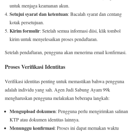
untuk menjaga keamanan akun.
Setujui syarat dan ketentuan
: Bacalah syarat dan centang
kotak persetujuan.
Kirim formulir
: Setelah semua informasi diisi, klik tombol
kirim untuk menyelesaikan proses pendaftaran.
Setelah pendaftaran, pengguna akan menerima email konfirmasi.
Proses Verifikasi Identitas
Verifikasi identitas penting untuk memastikan bahwa pengguna
adalah individu yang sah. Agen Judi Sabung Ayam 99k
mengharuskan pengguna melakukan beberapa langkah:
Mengupload dokumen
: Pengguna perlu mengirimkan salinan
KTP atau dokumen identitas lainnya.
Menunggu konfirmasi
: Proses ini dapat memakan waktu