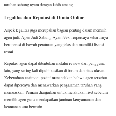
taruhan sabung ayam dengan lebih tenang.
Legalitas dan Reputasi di Dunia Online
Aspek legalitas juga merupakan bagian penting dalam memilih
agen judi. Agen Judi Sabung Ayam 99k Terpercaya seharusnya
beroperasi di bawah peraturan yang jelas dan memiliki lisensi
resmi.
Reputasi agen dapat ditentukan melalui review dari pengguna
lain, yang sering kali dipublikasikan di forum dan situs ulasan.
Keberadaan testimoni positif menandakan bahwa agen tersebut
dapat dipercaya dan menawarkan pengalaman taruhan yang
memuaskan. Pemain dianjurkan untuk melakukan riset sebelum
memilih agen guna mendapatkan jaminan kenyamanan dan
keamanan saat bermain.