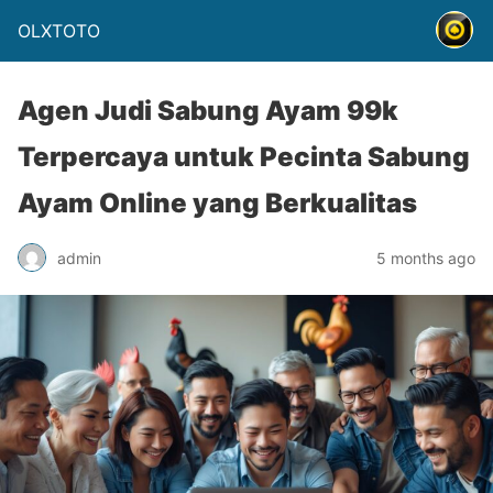
OLXTOTO
Agen Judi Sabung Ayam 99k
Terpercaya untuk Pecinta Sabung
Ayam Online yang Berkualitas
admin
5 months ago