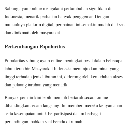
Sabung ayam online mengalami pertumbuhan signifikan di
Indonesia, menarik perhatian banyak penggemar. Dengan
munculnya platform digital, permainan ini semakin mudah diakses
dan dinikmati oleh masyarakat.
Perkembangan Popularitas
Popularitas sabung ayam online meningkat pesat dalam beberapa
tahun terakhir. Masyarakat Indonesia menunjukkan minat yang
tinggi terhadap jenis hiburan ini, didorong oleh kemudahan akses
dan peluang taruhan yang menarik.
Banyak pemain kini lebih memilih bertaruh secara online
dibandingkan secara langsung. Ini memberi mereka kenyamanan
serta kesempatan untuk berpartisipasi dalam berbagai
pertandingan, bahkan saat berada di rumah.