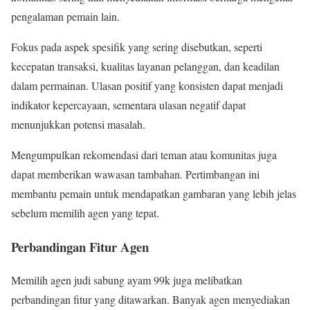
pengalaman pemain lain.
Fokus pada aspek spesifik yang sering disebutkan, seperti
kecepatan transaksi, kualitas layanan pelanggan, dan keadilan
dalam permainan. Ulasan positif yang konsisten dapat menjadi
indikator kepercayaan, sementara ulasan negatif dapat
menunjukkan potensi masalah.
Mengumpulkan rekomendasi dari teman atau komunitas juga
dapat memberikan wawasan tambahan. Pertimbangan ini
membantu pemain untuk mendapatkan gambaran yang lebih jelas
sebelum memilih agen yang tepat.
Perbandingan Fitur Agen
Memilih agen judi sabung ayam 99k juga melibatkan
perbandingan fitur yang ditawarkan. Banyak agen menyediakan