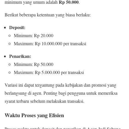
Rp 50.000
minimum yang umum adalah
.
Berikut beberapa ketentuan yang biasa berlaku:
Deposit:
Minimum: Rp 20.000
Maximum: Rp 10.000.000 per transaksi
Penarikan:
Minimum: Rp 50.000
Maximum: Rp 5.000.000 per transaksi
Variasi ini dapat tergantung pada kebijakan dan promosi yang
berlangsung di agen. Penting bagi pengguna untuk memeriksa
syarat terbaru sebelum melakukan transaksi.
Waktu Proses yang Efisien
Proses waktu untuk deposit dan penarikan di Agen Judi Sabung