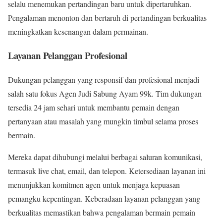
selalu menemukan pertandingan baru untuk dipertaruhkan.
Pengalaman menonton dan bertaruh di pertandingan berkualitas
meningkatkan kesenangan dalam permainan.
Layanan Pelanggan Profesional
Dukungan pelanggan yang responsif dan profesional menjadi
salah satu fokus Agen Judi Sabung Ayam 99k. Tim dukungan
tersedia 24 jam sehari untuk membantu pemain dengan
pertanyaan atau masalah yang mungkin timbul selama proses
bermain.
Mereka dapat dihubungi melalui berbagai saluran komunikasi,
termasuk live chat, email, dan telepon. Ketersediaan layanan ini
menunjukkan komitmen agen untuk menjaga kepuasan
pemangku kepentingan. Keberadaan layanan pelanggan yang
berkualitas memastikan bahwa pengalaman bermain pemain