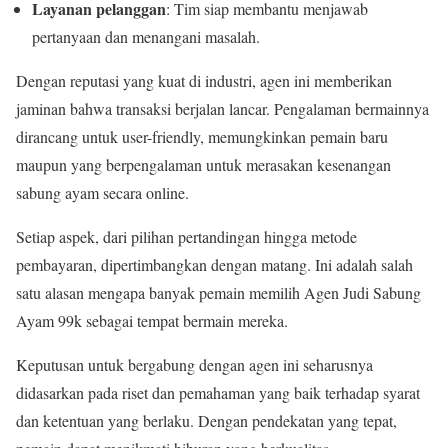
Layanan pelanggan
: Tim siap membantu menjawab
pertanyaan dan menangani masalah.
Dengan reputasi yang kuat di industri, agen ini memberikan
jaminan bahwa transaksi berjalan lancar. Pengalaman bermainnya
dirancang untuk user-friendly, memungkinkan pemain baru
maupun yang berpengalaman untuk merasakan kesenangan
sabung ayam secara online.
Setiap aspek, dari pilihan pertandingan hingga metode
pembayaran, dipertimbangkan dengan matang. Ini adalah salah
satu alasan mengapa banyak pemain memilih Agen Judi Sabung
Ayam 99k sebagai tempat bermain mereka.
Keputusan untuk bergabung dengan agen ini seharusnya
didasarkan pada riset dan pemahaman yang baik terhadap syarat
dan ketentuan yang berlaku. Dengan pendekatan yang tepat,