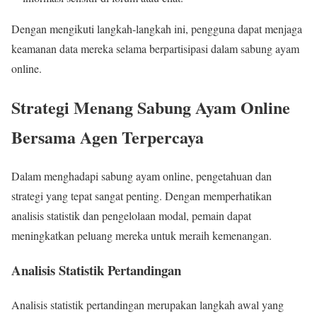
Dengan mengikuti langkah-langkah ini, pengguna dapat menjaga
keamanan data mereka selama berpartisipasi dalam sabung ayam
online.
Strategi Menang Sabung Ayam Online
Bersama Agen Terpercaya
Dalam menghadapi sabung ayam online, pengetahuan dan
strategi yang tepat sangat penting. Dengan memperhatikan
analisis statistik dan pengelolaan modal, pemain dapat
meningkatkan peluang mereka untuk meraih kemenangan.
Analisis Statistik Pertandingan
Analisis statistik pertandingan merupakan langkah awal yang