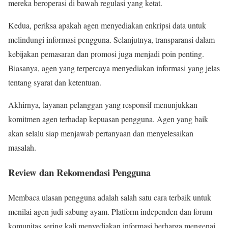
mereka beroperasi di bawah regulasi yang ketat.
Kedua, periksa apakah agen menyediakan enkripsi data untuk
melindungi informasi pengguna. Selanjutnya, transparansi dalam
kebijakan pemasaran dan promosi juga menjadi poin penting.
Biasanya, agen yang terpercaya menyediakan informasi yang jelas
tentang syarat dan ketentuan.
Akhirnya, layanan pelanggan yang responsif menunjukkan
komitmen agen terhadap kepuasan pengguna. Agen yang baik
akan selalu siap menjawab pertanyaan dan menyelesaikan
masalah.
Review dan Rekomendasi Pengguna
Membaca ulasan pengguna adalah salah satu cara terbaik untuk
menilai agen judi sabung ayam. Platform independen dan forum
komunitas sering kali menyediakan informasi berharga mengenai