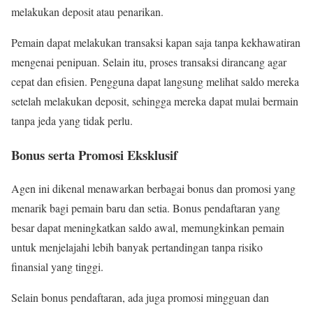
melakukan deposit atau penarikan.
Pemain dapat melakukan transaksi kapan saja tanpa kekhawatiran
mengenai penipuan. Selain itu, proses transaksi dirancang agar
cepat dan efisien. Pengguna dapat langsung melihat saldo mereka
setelah melakukan deposit, sehingga mereka dapat mulai bermain
tanpa jeda yang tidak perlu.
Bonus serta Promosi Eksklusif
Agen ini dikenal menawarkan berbagai bonus dan promosi yang
menarik bagi pemain baru dan setia. Bonus pendaftaran yang
besar dapat meningkatkan saldo awal, memungkinkan pemain
untuk menjelajahi lebih banyak pertandingan tanpa risiko
finansial yang tinggi.
Selain bonus pendaftaran, ada juga promosi mingguan dan