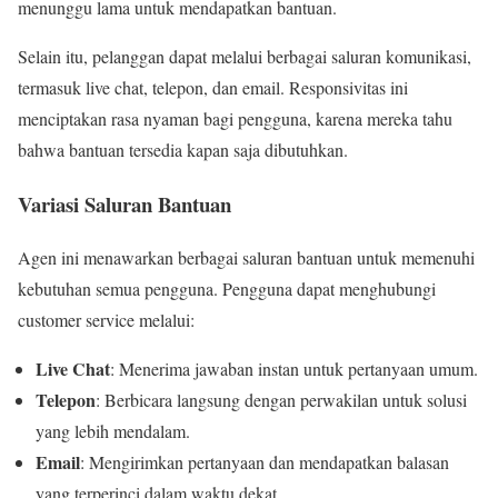
menunggu lama untuk mendapatkan bantuan.
Selain itu, pelanggan dapat melalui berbagai saluran komunikasi,
termasuk live chat, telepon, dan email. Responsivitas ini
menciptakan rasa nyaman bagi pengguna, karena mereka tahu
bahwa bantuan tersedia kapan saja dibutuhkan.
Variasi Saluran Bantuan
Agen ini menawarkan berbagai saluran bantuan untuk memenuhi
kebutuhan semua pengguna. Pengguna dapat menghubungi
customer service melalui:
Live Chat
: Menerima jawaban instan untuk pertanyaan umum.
Telepon
: Berbicara langsung dengan perwakilan untuk solusi
yang lebih mendalam.
Email
: Mengirimkan pertanyaan dan mendapatkan balasan
yang terperinci dalam waktu dekat.