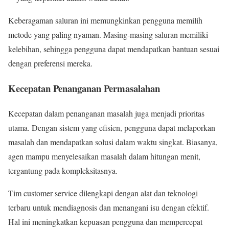
Keberagaman saluran ini memungkinkan pengguna memilih
metode yang paling nyaman. Masing-masing saluran memiliki
kelebihan, sehingga pengguna dapat mendapatkan bantuan sesuai
dengan preferensi mereka.
Kecepatan Penanganan Permasalahan
Kecepatan dalam penanganan masalah juga menjadi prioritas
utama. Dengan sistem yang efisien, pengguna dapat melaporkan
masalah dan mendapatkan solusi dalam waktu singkat. Biasanya,
agen mampu menyelesaikan masalah dalam hitungan menit,
tergantung pada kompleksitasnya.
Tim customer service dilengkapi dengan alat dan teknologi
terbaru untuk mendiagnosis dan menangani isu dengan efektif.
Hal ini meningkatkan kepuasan pengguna dan mempercepat