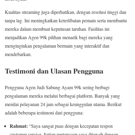
Kualitas streaming juga diperhatikan, dengan resolusi tinggi dan
tanpa lag. Ini meningkatkan keterlibatan pemain serta membantu
mereka dalam membuat keputusan taruhan. Fasilitas ini
menjadikan Agen 99k pilihan menarik bagi mereka yang
menginginkan pengalaman bermain yang interaktif dan
mendebarkan.
Testimoni dan Ulasan Pengguna
Pengguna Agen Judi Sabung Ayam 99k sering berbagi
pengalaman mereka melalui berbagai platform. Banyak yang
menilai pelayanan 24 jam sebagai keunggulan utama. Berikut
adalah beberapa testimoni dari pengguna:
Rahmat:
“Saya sangat puas dengan kecepatan respon
customer service. Setiap pertanyaan saya dijawab dengan