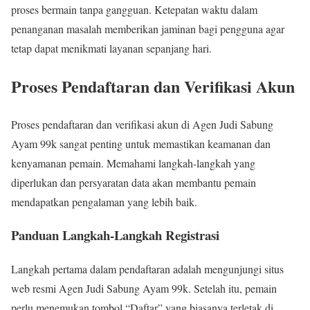
proses bermain tanpa gangguan. Ketepatan waktu dalam
penanganan masalah memberikan jaminan bagi pengguna agar
tetap dapat menikmati layanan sepanjang hari.
Proses Pendaftaran dan Verifikasi Akun
Proses pendaftaran dan verifikasi akun di Agen Judi Sabung
Ayam 99k sangat penting untuk memastikan keamanan dan
kenyamanan pemain. Memahami langkah-langkah yang
diperlukan dan persyaratan data akan membantu pemain
mendapatkan pengalaman yang lebih baik.
Panduan Langkah-Langkah Registrasi
Langkah pertama dalam pendaftaran adalah mengunjungi situs
web resmi Agen Judi Sabung Ayam 99k. Setelah itu, pemain
perlu menemukan tombol “Daftar” yang biasanya terletak di