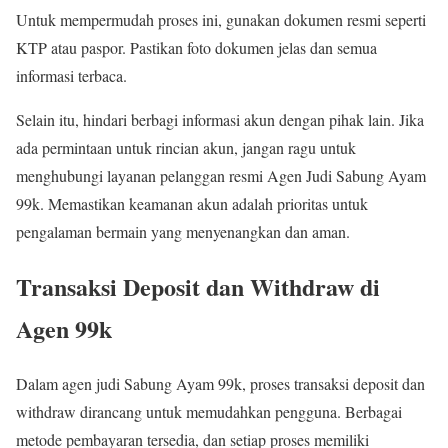
Untuk mempermudah proses ini, gunakan dokumen resmi seperti
KTP atau paspor. Pastikan foto dokumen jelas dan semua
informasi terbaca.
Selain itu, hindari berbagi informasi akun dengan pihak lain. Jika
ada permintaan untuk rincian akun, jangan ragu untuk
menghubungi layanan pelanggan resmi Agen Judi Sabung Ayam
99k. Memastikan keamanan akun adalah prioritas untuk
pengalaman bermain yang menyenangkan dan aman.
Transaksi Deposit dan Withdraw di
Agen 99k
Dalam agen judi Sabung Ayam 99k, proses transaksi deposit dan
withdraw dirancang untuk memudahkan pengguna. Berbagai
metode pembayaran tersedia, dan setiap proses memiliki