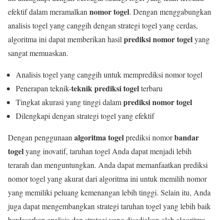
nomor togel
efektif dalam meramalkan
. Dengan menggabungkan
analisis togel yang canggih dengan strategi togel yang cerdas,
prediksi nomor togel
algoritma ini dapat memberikan hasil
yang
sangat memuaskan.
Analisis togel yang canggih untuk memprediksi nomor togel
teknik prediksi togel
Penerapan teknik-
terbaru
prediksi nomor togel
Tingkat akurasi yang tinggi dalam
Dilengkapi dengan strategi togel yang efektif
algoritma togel
bandar
Dengan penggunaan
prediksi nomor
togel
yang inovatif, taruhan togel Anda dapat menjadi lebih
terarah dan menguntungkan. Anda dapat memanfaatkan prediksi
nomor togel yang akurat dari algoritma ini untuk memilih nomor
yang memiliki peluang kemenangan lebih tinggi. Selain itu, Anda
juga dapat mengembangkan strategi taruhan togel yang lebih baik
berdasarkan analisis dan strategi yang disediakan oleh algoritma