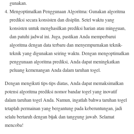
gunakan.
Mengoptimalkan Penggunaan Algoritma: Gunakan algoritma
prediksi secara konsisten dan disiplin. Setel waktu yang
konsisten untuk menghasilkan prediksi harian atau mingguan,
dan patuhi jadwal ini. Juga, pastikan Anda memperbarui
algoritma dengan data terbaru dan menyempurnakan teknik-
teknik yang digunakan seiring waktu. Dengan mengoptimalkan
penggunaan algoritma prediksi, Anda dapat meningkatkan
peluang kemenangan Anda dalam taruhan togel.
Dengan mengikuti tips-tips diatas, Anda dapat memaksimalkan
potensi algoritma prediksi nomor bandar togel yang inovatif
dalam taruhan togel Anda. Namun, ingatlah bahwa taruhan togel
tetaplah permainan yang bergantung pada keberuntungan, jadi
selalu bertaruh dengan bijak dan tanggung jawab. Selamat
mencoba!