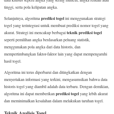
tinggi, serta pola kelipatan angka.
prediksi togel
Selanjutnya, algoritma
ini menggunakan strategi
togel yang terintegrasi untuk membuat prediksi nomor togel yang
teknik prediksi togel
akurat. Strategi ini mencakup berbagai
seperti pemilihan angka berdasarkan peluang statistik,
menggunakan pola angka dari data historis, dan
mempertimbangkan faktor-faktor lain yang dapat mempengaruhi
hasil togel.
Algoritma ini terus diperbarui dan ditingkatkan dengan
menyertakan informasi yang terkini, mengasumsikan bahwa data
historis togel yang diambil adalah data terbaru. Dengan demikian,
prediksi togel
algoritma ini dapat memberikan
yang lebih akurat
dan meminimalkan kesalahan dalam melakukan taruhan togel.
Teknik Analisis Togel