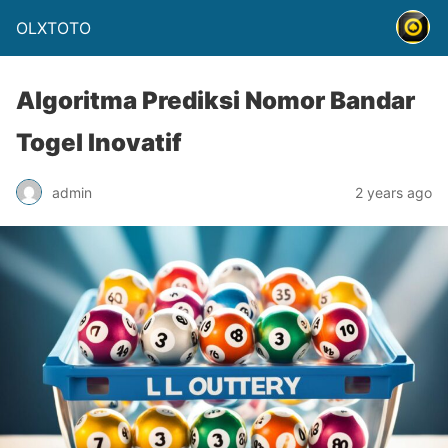
OLXTOTO
Algoritma Prediksi Nomor Bandar
Togel Inovatif
admin
2 years ago