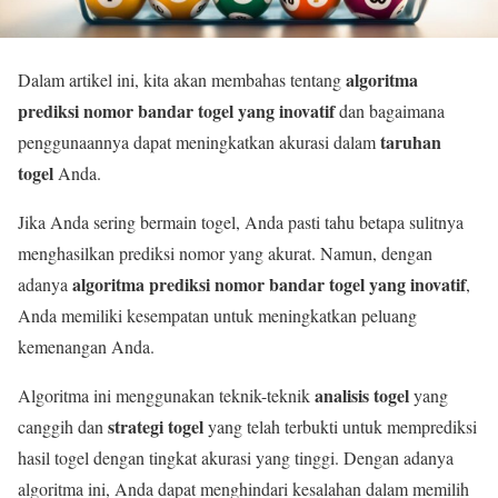
algoritma
Dalam artikel ini, kita akan membahas tentang
prediksi nomor bandar togel yang inovatif
dan bagaimana
taruhan
penggunaannya dapat meningkatkan akurasi dalam
togel
Anda.
Jika Anda sering bermain togel, Anda pasti tahu betapa sulitnya
menghasilkan prediksi nomor yang akurat. Namun, dengan
algoritma prediksi nomor bandar togel yang inovatif
adanya
,
Anda memiliki kesempatan untuk meningkatkan peluang
kemenangan Anda.
analisis togel
Algoritma ini menggunakan teknik-teknik
yang
strategi togel
canggih dan
yang telah terbukti untuk memprediksi
hasil togel dengan tingkat akurasi yang tinggi. Dengan adanya
algoritma ini, Anda dapat menghindari kesalahan dalam memilih