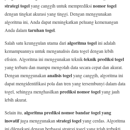
strategi togel
nomor togel
yang canggih untuk memprediksi
dengan tingkat akurasi yang tinggi. Dengan menggunakan
algoritma ini, Anda dapat meningkatkan peluang kemenangan
taruhan togel
Anda dalam
.
algoritma togel
Salah satu keunggulan utama dari
ini adalah
kemampuannya untuk menganalisis data togel dengan lebih
teknik prediksi togel
efisien. Algoritma ini menggunakan teknik-
yang terbaru dan mampu mengolah data secara cepat dan akurat.
analisis togel
Dengan menggunakan
yang canggih, algoritma ini
dapat mengidentifikasi pola dan tren yang tersembunyi dalam data
prediksi nomor togel
togel, sehingga menghasilkan
yang jauh
lebih akurat.
algoritma prediksi nomor bandar togel yang
Selain itu,
inovatif
strategi togel
juga menggunakan
yang cerdas. Algoritma
ini dilengkapi dengan berbagai strategi togel yang telah terbukti