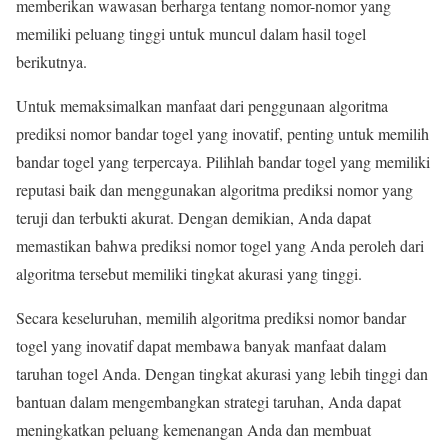
memberikan wawasan berharga tentang nomor-nomor yang
memiliki peluang tinggi untuk muncul dalam hasil togel
berikutnya.
Untuk memaksimalkan manfaat dari penggunaan algoritma
prediksi nomor bandar togel yang inovatif, penting untuk memilih
bandar togel yang terpercaya. Pilihlah bandar togel yang memiliki
reputasi baik dan menggunakan algoritma prediksi nomor yang
teruji dan terbukti akurat. Dengan demikian, Anda dapat
memastikan bahwa prediksi nomor togel yang Anda peroleh dari
algoritma tersebut memiliki tingkat akurasi yang tinggi.
Secara keseluruhan, memilih algoritma prediksi nomor bandar
togel yang inovatif dapat membawa banyak manfaat dalam
taruhan togel Anda. Dengan tingkat akurasi yang lebih tinggi dan
bantuan dalam mengembangkan strategi taruhan, Anda dapat
meningkatkan peluang kemenangan Anda dan membuat