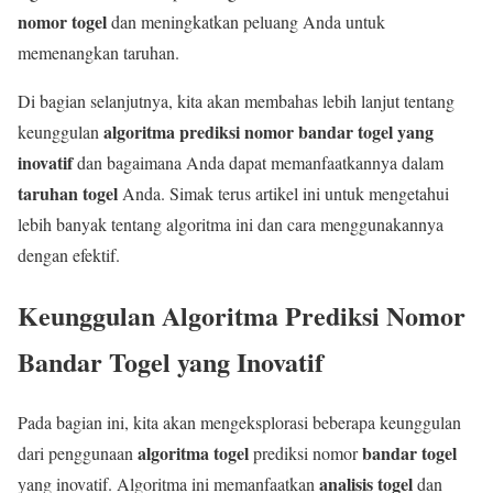
nomor togel
dan meningkatkan peluang Anda untuk
memenangkan taruhan.
Di bagian selanjutnya, kita akan membahas lebih lanjut tentang
algoritma prediksi nomor bandar togel yang
keunggulan
inovatif
dan bagaimana Anda dapat memanfaatkannya dalam
taruhan togel
Anda. Simak terus artikel ini untuk mengetahui
lebih banyak tentang algoritma ini dan cara menggunakannya
dengan efektif.
Keunggulan Algoritma Prediksi Nomor
Bandar Togel yang Inovatif
Pada bagian ini, kita akan mengeksplorasi beberapa keunggulan
algoritma togel
bandar togel
dari penggunaan
prediksi nomor
analisis togel
yang inovatif. Algoritma ini memanfaatkan
dan