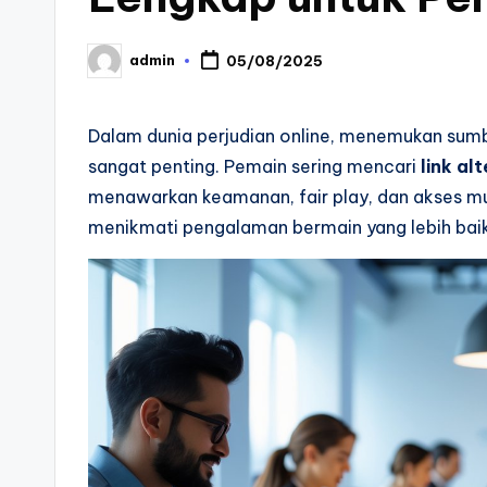
admin
05/08/2025
Posted
by
Dalam dunia perjudian online, menemukan sumb
sangat penting. Pemain sering mencari
link al
menawarkan keamanan, fair play, dan akses m
menikmati pengalaman bermain yang lebih baik