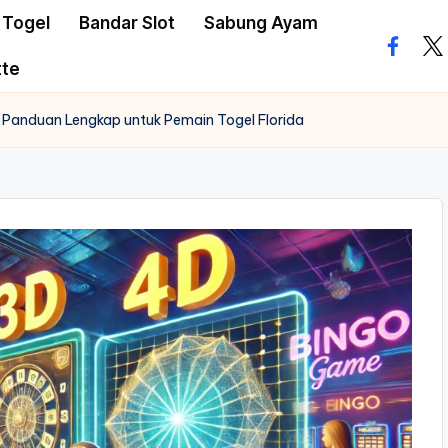
 Togel
Bandar Slot
Sabung Ayam
facebo
twi
tte
: Panduan Lengkap untuk Pemain Togel Florida