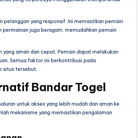
nan pelanggan yang responsif. Ini memastikan pemain
ihan permainan juga beragam, memudahkan pemain
n yang aman dan cepat. Pemain dapat melakukan
uan. Semua faktor ini berkontribusi pada
situs tersebut.
rnatif Bandar Togel
 saluran untuk akses yang lebih mudah dan aman ke
sejumlah mekanisme yang memastikan pengalaman
manan