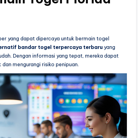
er yang dapat dipercaya untuk bermain togel
ternatif bandar togel terpercaya terbaru
yang
udah. Dengan informasi yang tepat, mereka dapat
 dan mengurangi risiko penipuan.