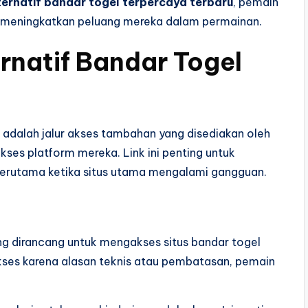
lternatif bandar togel terpercaya terbaru
, pemain
 meningkatkan peluang mereka dalam permainan.
ernatif Bandar Togel
u adalah jalur akses tambahan yang disediakan oleh
es platform mereka. Link ini penting untuk
erutama ketika situs utama mengalami gangguan.
ng dirancang untuk mengakses situs bandar togel
akses karena alasan teknis atau pembatasan, pemain