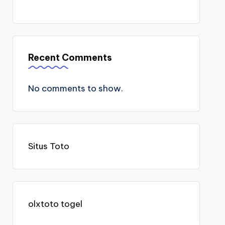
Recent Comments
No comments to show.
Situs Toto
olxtoto togel