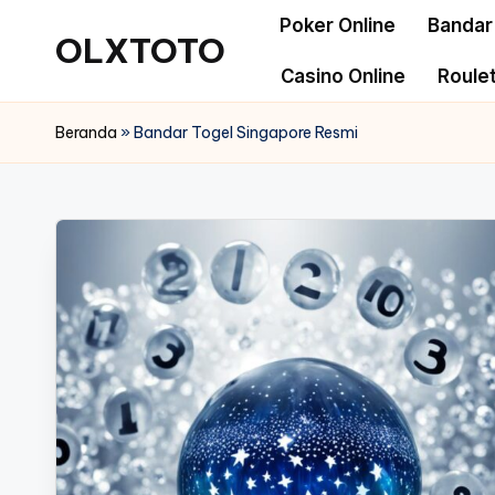
Poker Online
Bandar
OLXTOTO
Casino Online
Roule
Beranda
»
Bandar Togel Singapore Resmi