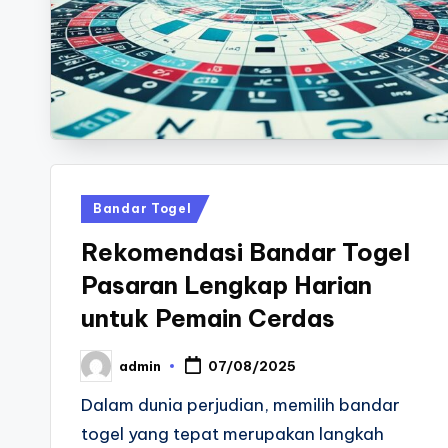
Posted
Bandar Togel
in
Rekomendasi Bandar Togel
Pasaran Lengkap Harian
untuk Pemain Cerdas
admin
07/08/2025
Posted
by
Dalam dunia perjudian, memilih bandar
togel yang tepat merupakan langkah