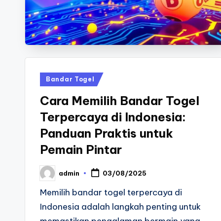
Posted
Bandar Togel
in
Cara Memilih Bandar Togel
Terpercaya di Indonesia:
Panduan Praktis untuk
Pemain Pintar
admin
03/08/2025
Posted
by
Memilih bandar togel terpercaya di
Indonesia adalah langkah penting untuk