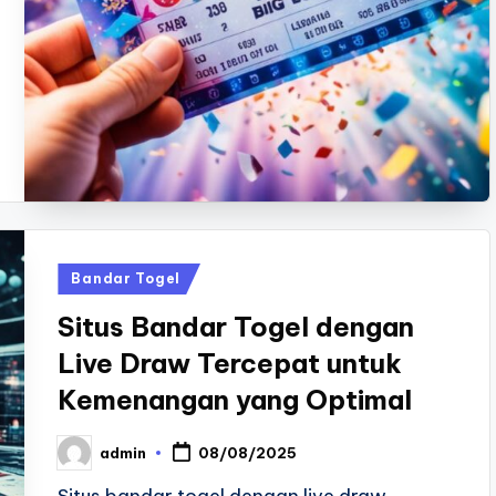
Posted
Bandar Togel
in
Situs Bandar Togel dengan
Live Draw Tercepat untuk
Kemenangan yang Optimal
admin
08/08/2025
Posted
by