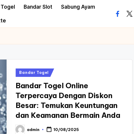
 Togel
Bandar Slot
Sabung Ayam
facebo
twi
tte
Posted
Bandar Togel
in
Bandar Togel Online
Terpercaya Dengan Diskon
Besar: Temukan Keuntungan
dan Keamanan Bermain Anda
admin
10/08/2025
Posted