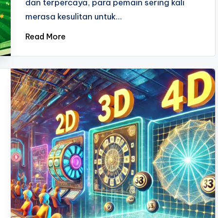
dan terpercaya, para pemain sering kali
merasa kesulitan untuk…
Read More