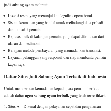
judi sabung ayam
meliputi:
Lisensi resmi yang menunjukkan legalitas operasional.
Sistem keamanan yang handal untuk melindungi data pribadi
dan transaksi pemain.
Reputasi baik di kalangan pemain, yang dapat ditemukan dari
ulasan dan testimoni.
Beragam metode pembayaran yang memudahkan transaksi.
Layanan pelanggan yang responsif dan siap membantu pemain
kapan saja.
Daftar Situs Judi Sabung Ayam Terbaik di Indonesia
Untuk memberikan kemudahan kepada para pemain, berikut
agen sabung ayam terbaik
adalah daftar
yang telah terverifikasi:
Situs A – Dikenal dengan pelayanan cepat dan pengalaman