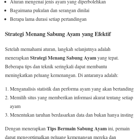
Aturan mengenai jenis ayam yang diperbolehkan
Bagaimana pukulan dan serangan dinilai
Berapa lama durasi setiap pertandingan
Strategi Menang Sabung Ayam yang Efektif
Setelah memahami aturan, langkah selanjutnya adalah
Strategi Menang Sabung Ayam
menerapkan
yang tepat.
Beberapa tips dan teknik seringkali dapat membantu
meningkatkan peluang kemenangan. Di antaranya adalah:
Menganalisis statistik dan performa ayam yang akan bertanding
Memilih situs yang memberikan informasi akurat tentang setiap
ayam
Menentukan taruhan berdasarkan data dan bukan hanya insting
Tips Bermain Sabung Ayam
Dengan menerapkan
ini, pemain
dapat mengoptimalkan peluang kemenangan mereka dan