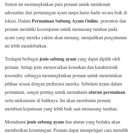
Sistem ini memungkinkan para pemain untuk menikmati
adrenaline dari pertarungan ayam tanpa harus hadir secara fisik di
Permainan Sabung Ayam Online
lokasi. Dalam
, penonton dan
pemain memiliki kesempatan untuk memasang taruhan pada
ayam yang mereka yakini akan menang, menjadikan pengalaman
ini lebih mendebarkan.
jenis sabung ayam
Terdapat berbagai
yang dapat dipilih oleh
pemain. Setiap jenis menawarkan keunikan dan karakteristik
tersendiri, sehingga memungkinkan pemain untuk menentukan
pilihan sesuai dengan preferensi mereka. Sebelum terjun dalam
aturan permainan
permainan, sangat penting untuk memahami
serta mekanisme di baliknya. Ini akan membantu pemain
membuat keputusan yang lebih baik saat memasang taruhan.
jenis sabung ayam
Memahami
dan aturan yang berlaku akan
memberikan keuntungan. Pemain dapat mempelajari cara memilih