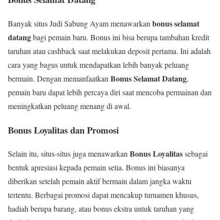
bonus selamat
Banyak situs Judi Sabung Ayam menawarkan
datang
bagi pemain baru. Bonus ini bisa berupa tambahan kredit
taruhan atau cashback saat melakukan deposit pertama. Ini adalah
cara yang bagus untuk mendapatkan lebih banyak peluang
Bonus Selamat Datang
bermain. Dengan memanfaatkan
,
pemain baru dapat lebih percaya diri saat mencoba permainan dan
meningkatkan peluang menang di awal.
Bonus Loyalitas dan Promosi
Bonus Loyalitas
Selain itu, situs-situs juga menawarkan
sebagai
bentuk apresiasi kepada pemain setia. Bonus ini biasanya
diberikan setelah pemain aktif bermain dalam jangka waktu
tertentu. Berbagai promosi dapat mencakup turnamen khusus,
hadiah berupa barang, atau bonus ekstra untuk taruhan yang