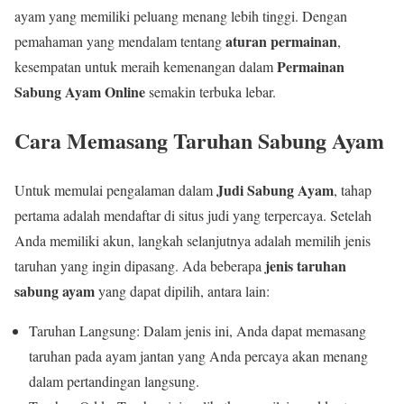
ayam yang memiliki peluang menang lebih tinggi. Dengan
aturan permainan
pemahaman yang mendalam tentang
,
Permainan
kesempatan untuk meraih kemenangan dalam
Sabung Ayam Online
semakin terbuka lebar.
Cara Memasang Taruhan Sabung Ayam
Judi Sabung Ayam
Untuk memulai pengalaman dalam
, tahap
pertama adalah mendaftar di situs judi yang terpercaya. Setelah
Anda memiliki akun, langkah selanjutnya adalah memilih jenis
jenis taruhan
taruhan yang ingin dipasang. Ada beberapa
sabung ayam
yang dapat dipilih, antara lain:
Taruhan Langsung: Dalam jenis ini, Anda dapat memasang
taruhan pada ayam jantan yang Anda percaya akan menang
dalam pertandingan langsung.