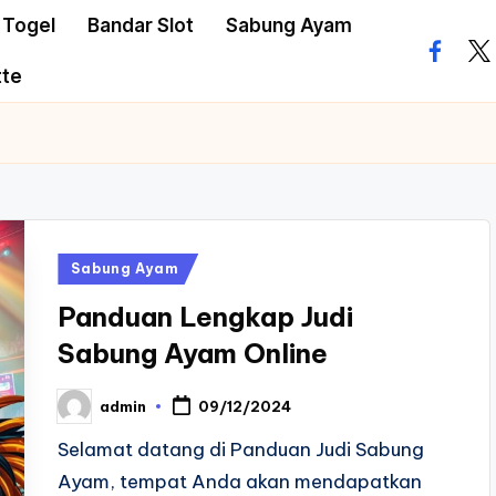
 Togel
Bandar Slot
Sabung Ayam
facebo
twi
tte
Posted
Sabung Ayam
in
Panduan Lengkap Judi
Sabung Ayam Online
admin
09/12/2024
Posted
by
Selamat datang di Panduan Judi Sabung
Ayam, tempat Anda akan mendapatkan