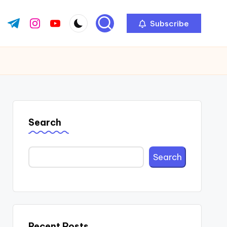
Subscribe
ok.com
tter.com
t.me
instagram.com
youtube.com
Search
Search
Recent Posts